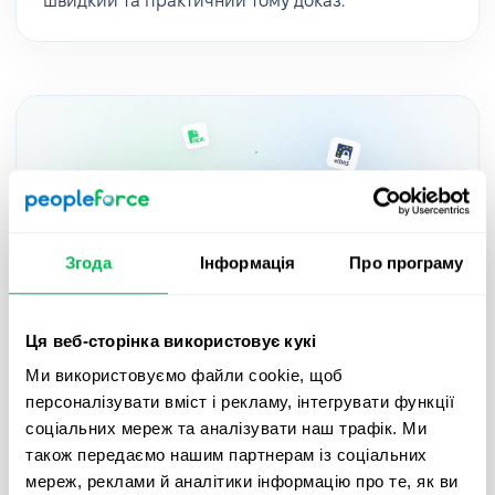
швидкий та практичний тому доказ.
Згода
Інформація
Про програму
Ця веб-сторінка використовує кукі
Updates
2025-05-27
Ми використовуємо файли cookie, щоб
персоналізувати вміст і рекламу, інтегрувати функції
Підписуйте документи з QES в
соціальних мереж та аналізувати наш трафік. Ми
PeopleForce завдяки новій інтеграції
також передаємо нашим партнерам із соціальних
Autenti – гайд
мереж, реклами й аналітики інформацію про те, як ви