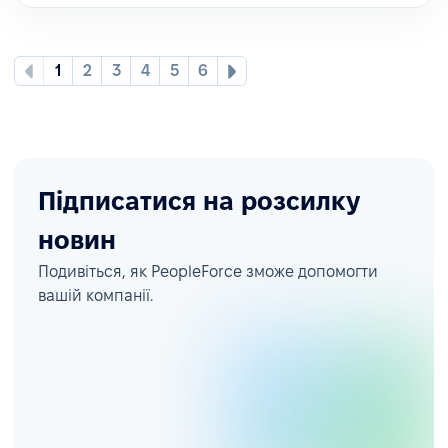
1
2
3
4
5
6
Підписатися на розсилку
новин
Подивіться, як PeopleForce зможе допомогти
вашій компанії.