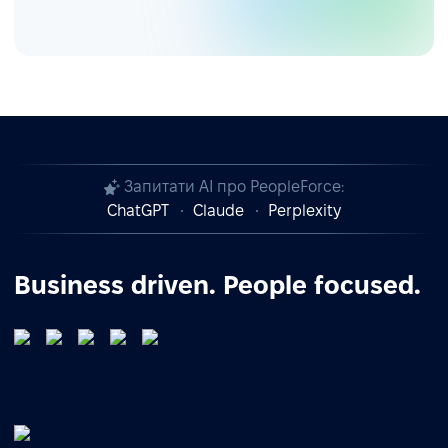
Запитати AI про PeopleForce:
ChatGPT
Claude
Perplexity
Business driven. People focused.