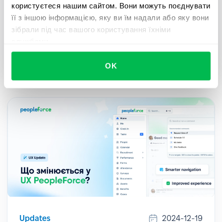
користуєтеся нашим сайтом. Вони можуть поєднувати
Для всіх клієнтів, які використовують
її з іншою інформацією, яку ви їм надали або яку вони
електронний підпис і хочуть прискорити і
зібрали під час вашого користування їхніми
спростити документообіг за допомогою
службами.
безшовної інтеграції з Autenti – ознайомтеся з
нашим гайдом.
OK
Updates
2024-12-19