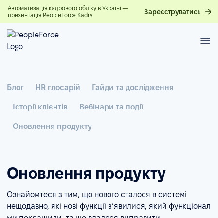
Автоматизація кадрового обліку в Україні —
Зареєструватись
презентація PeopleForce Kadry
Блог
HR глосарій
Гайди та дослідження
Історії клієнтів
Вебінари та події
Оновлення продукту
Оновлення продукту
Ознайомтеся з тим, що нового сталося в системі
нещодавно, які нові функції з’явилися, який функціонал
ми покращили, та що вдалося виправити.