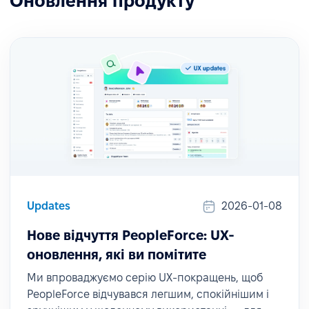
Оновлення продукту
Updates
2026-01-08
Нове відчуття PeopleForce: UX-
оновлення, які ви помітите
Ми впроваджуємо серію UX-покращень, щоб
PeopleForce відчувався легшим, спокійнішим і