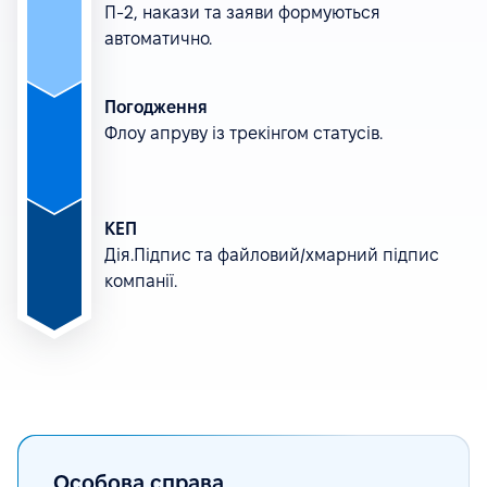
П-2, накази та заяви формуються
автоматично.
Погодження
Флоу апруву із трекінгом статусів.
КЕП
Дія.Підпис та файловий/хмарний підпис
компанії.
Особова справа