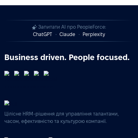
Запитати AI про PeopleForce:
ChatGPT
Claude
Perplexity
Business driven. People focused.
Цілісне HRM-рішення для управління талантами,
часом, ефективністю та культурою компанії.