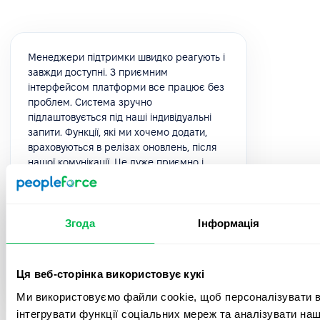
Менеджери підтримки швидко реагують і
завжди доступні. З приємним
інтерфейсом платформи все працює без
проблем. Система зручно
підлаштовується під наші індивідуальні
запити. Функції, які ми хочемо додати,
враховуються в релізах оновлень, після
нашої комунікації. Це дуже приємно і
говорить про якісний сервіс.
5.0
Згода
Інформація
Юлія К.
Ця веб-сторінка використовує кукі
HR Manager
Ми використовуємо файли cookie, щоб персоналізувати вм
інтегрувати функції соціальних мереж та аналізувати на