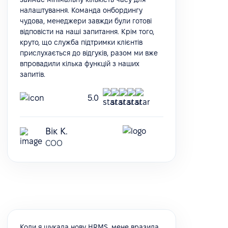
налаштування. Команда онбордингу
чудова, менеджери завжди були готові
відповісти на наші запитання. Крім того,
круто, що служба підтримки клієнтів
прислухається до відгуків, разом ми вже
впровадили кілька функцій з наших
запитів.
5.0
Вік К.
COO
Коли я шукала нову HRMS, мене вразила