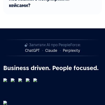
кейсами?
Запитати AI про PeopleForce:
ChatGPT
Claude
Perplexity
Business driven. People focused.