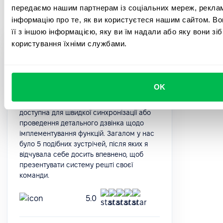
передаємо нашим партнерам із соціальних мереж, реклам
інформацію про те, як ви користуєтеся нашим сайтом. В
її з іншою інформацією, яку ви їм надали або яку вони зі
користування їхніми службами.
Система глибоко занурює нас у
користувацькі можливості. Після
початкового імпорту даних
впроваджувати всі процеси можна досить
OK
інтуїтивно та зрозуміло, але навіть попри
це, команда Customer Success завжди
доступна для швидкої синхронізації або
проведення детального дзвінка щодо
імплементування функцій. Загалом у нас
було 5 подібних зустрічей, після яких я
відчувала себе досить впевнено, щоб
презентувати систему решті своєї
команди.
5.0