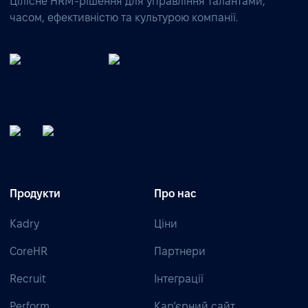
Цілісне HRM-рішення для управління талантами,
часом, ефективністю та культурою компанії.
Продукти
Про нас
Kadry
Ціни
CoreHR
Партнери
Recruit
Інтеграції
Perform
Кар’єрний сайт