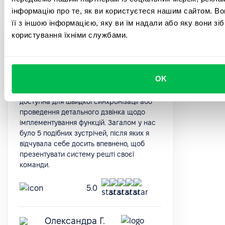
інформацію про те, як ви користуєтеся нашим сайтом. В
її з іншою інформацією, яку ви їм надали або яку вони зі
користування їхніми службами.
Система глибоко занурює нас у
користувацькі можливості. Після
початкового імпорту даних
впроваджувати всі процеси можна досить
OK
інтуїтивно та зрозуміло, але навіть попри
це, команда Customer Success завжди
доступна для швидкої синхронізації або
проведення детального дзвінка щодо
імплементування функцій. Загалом у нас
було 5 подібних зустрічей, після яких я
відчувала себе досить впевнено, щоб
презентувати систему решті своєї
команди.
5.0
Олександра Г.