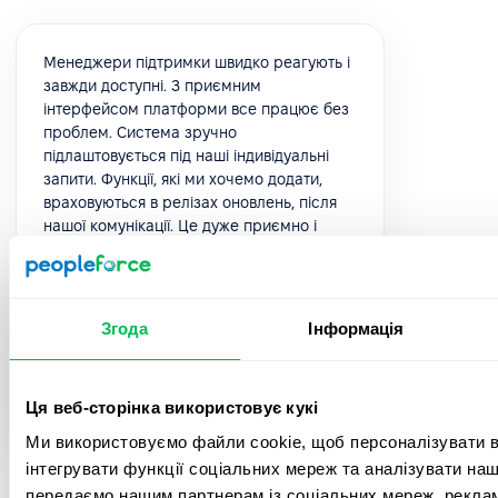
Менеджери підтримки швидко реагують і
завжди доступні. З приємним
інтерфейсом платформи все працює без
проблем. Система зручно
підлаштовується під наші індивідуальні
запити. Функції, які ми хочемо додати,
враховуються в релізах оновлень, після
нашої комунікації. Це дуже приємно і
говорить про якісний сервіс.
5.0
Згода
Інформація
Юлія К.
HR Manager
Ця веб-сторінка використовує кукі
Ми використовуємо файли cookie, щоб персоналізувати вм
інтегрувати функції соціальних мереж та аналізувати на
передаємо нашим партнерам із соціальних мереж, реклам