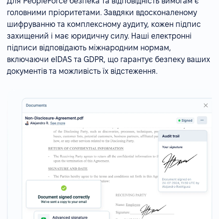
Для PeopleForce безпека та відповідність вимогам є
головними пріоритетами. Завдяки вдосконаленому
шифруванню та комплексному аудиту, кожен підпис
захищений і має юридичну силу. Наші електронні
підписи відповідають міжнародним нормам,
включаючи eIDAS та GDPR, що гарантує безпеку ваших
документів та можливість їх відстеження.