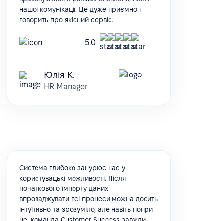
нашої комунікації. Це дуже приємно і
говорить про якісний сервіс.
5.0
Юлія К.
HR Manager
Система глибоко занурює нас у
користувацькі можливості. Після
початкового імпорту даних
впроваджувати всі процеси можна досить
інтуїтивно та зрозуміло, але навіть попри
це, команда Customer Success завжди