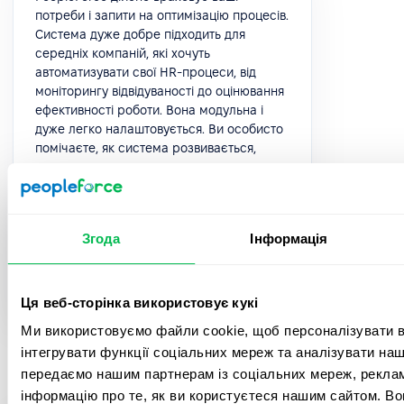
потреби і запити на оптимізацію процесів.
Система дуже добре підходить для
середніх компаній, які хочуть
автоматизувати свої HR-процеси, від
моніторингу відвідуваності до оцінювання
ефективності роботи. Вона модульна і
дуже легко налаштовується. Ви особисто
помічаєте, як система розвивається,
оновлення за оновленням.
5.0
Згода
Інформація
Анастасія Л.
HR Manager
Ця веб-сторінка використовує кукі
Ми використовуємо файли cookie, щоб персоналізувати вм
інтегрувати функції соціальних мереж та аналізувати на
передаємо нашим партнерам із соціальних мереж, реклам
інформацію про те, як ви користуєтеся нашим сайтом. В