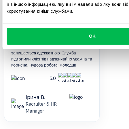
її з іншою інформацією, яку ви їм надали або яку вони зі
PeopleForce — гарний інструмент для
користування їхніми службами.
того, щоб структурувати та підтримувати
основні HR-процеси в одному місці. Це
економить багато часу, коли справа
доходить до операційної рутини.
OK
Платформа постійно розвиваються,
надаючи нові й нові можливості, а ціна
залишається адекватною. Служба
підтримки клієнтів надзвичайно уважна та
корисна. Чудова робота, молодці!
5.0
Ірина В.
Recruiter & HR
Manager