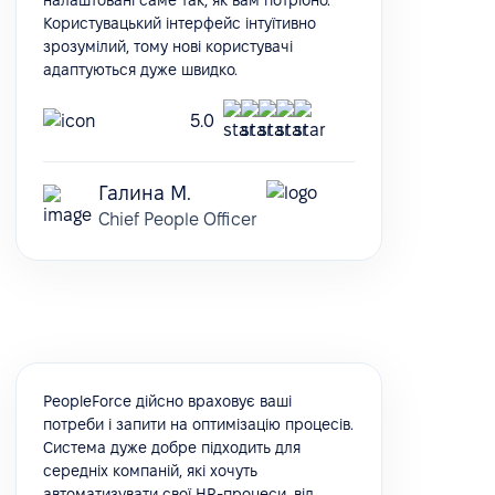
налаштовані саме так, як вам потрібно.
Користувацький інтерфейс інтуїтивно
зрозумілий, тому нові користувачі
адаптуються дуже швидко.
5.0
Галина М.
Chief People Officer
PeopleForce дійсно враховує ваші
потреби і запити на оптимізацію процесів.
Система дуже добре підходить для
середніх компаній, які хочуть
автоматизувати свої HR-процеси, від