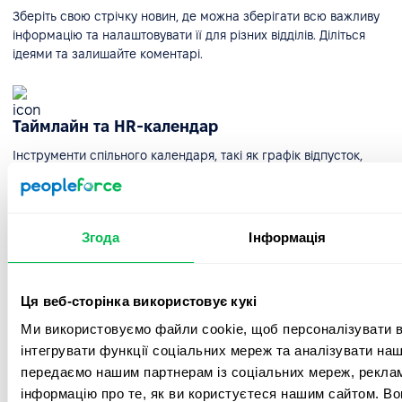
Зберіть свою стрічку новин, де можна зберігати всю важливу
інформацію та налаштовувати її для різних відділів. Діліться
ідеями та залишайте коментарі.
Таймлайн та HR-календар
Інструменти спільного календаря, такі як графік відпусток,
дозволять вам швидко побачити, хто з ваших колег відсутній і з
якої причини, а також дізнатися про важливі дати.
Згода
Інформація
Інтеграції
Інтегруйте Google, Microsoft і популярні соціальні мережі та
Ця веб-сторінка використовує кукі
месенджери для зручної комунікації, планування зустрічей у
Ми використовуємо файли cookie, щоб персоналізувати вм
календарі та швидкого входу в систему.
інтегрувати функції соціальних мереж та аналізувати на
передаємо нашим партнерам із соціальних мереж, реклам
інформацію про те, як ви користуєтеся нашим сайтом. В