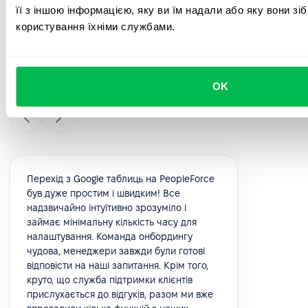
Ознайомтеся з відгуками наших
її з іншою інформацією, яку ви їм надали або яку вони зі
користування їхніми службами.
клієнтів
Погляньте, що наші клієнти говорять про свій досвід
використання PeopleForce.
OK
Перехід з Google таблиць на PeopleForce
був дуже простим і швидким! Все
надзвичайно інтуїтивно зрозуміло і
займає мінімальну кількість часу для
налаштування. Команда онбордингу
чудова, менеджери завжди були готові
відповісти на наші запитання. Крім того,
круто, що служба підтримки клієнтів
прислухається до відгуків, разом ми вже