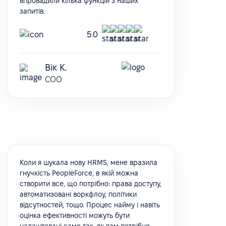
впровадили кілька функцій з наших
запитів.
5.0
Вік К.
COO
Коли я шукала нову HRMS, мене вразила
гнучкість PeopleForce, в якій можна
створити все, що потрібно: права доступу,
автоматизовані воркфлоу, політики
відсутностей, тощо. Процес найму і навіть
оцінка ефективності можуть бути