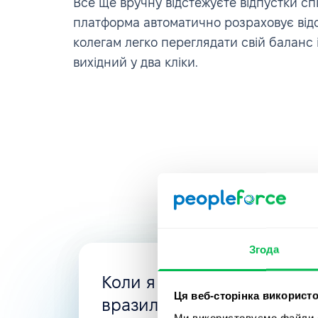
Все ще вручну відстежуєте відпустки сп
платформа автоматично розраховує відс
колегам легко переглядати свій баланс
вихідний у два кліки.
Згода
Коли я шукала нову HRMS
Ця веб-сторінка використо
вразила гнучкість PeopleFo
Ми використовуємо файли co