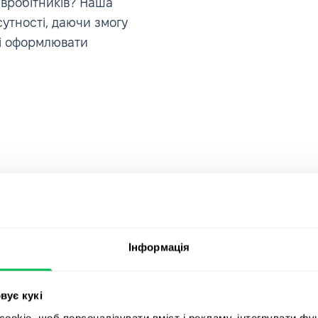
івробітників? Наша
утності, даючи змогу
 і оформлювати
Інформація
, мене
Приєднуйт
вує кукі
rce, в якій
okie, щоб персоналізувати вміст і рекламу, інтегрувати фу