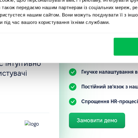
компаній, 
отрібно:
и також передаємо нашим партнерам із соціальних мереж, ре
вані
PeopleFor
ористуєтеся нашим сайтом. Вони можуть поєднувати її з іншо
и під час вашого користування їхніми службами.
ностей, тощо.
нка
Ознайомтеся з нашою HR-
 налаштовані
зрозуміти, як ви можете 
під свій запит.
 інтуїтивно
истувачі
Гнучке налаштування в
.
Постійний зв'язок з н
Спрощення HR-процесі
Замовити демо