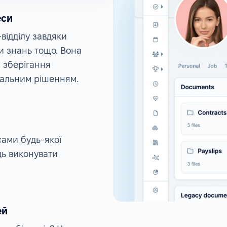
еси
ідділу завдяки
и знань тощо. Вона
 зберігання
рсальним рішенням.
ами будь-якої
дь виконувати
ей