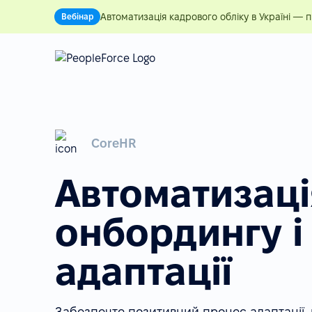
Автоматизація кадрового обліку в Україні — 
Вебінар
CoreHR
Автоматизаці
онбордингу і
адаптації
Забезпечте позитивний процес адаптації,