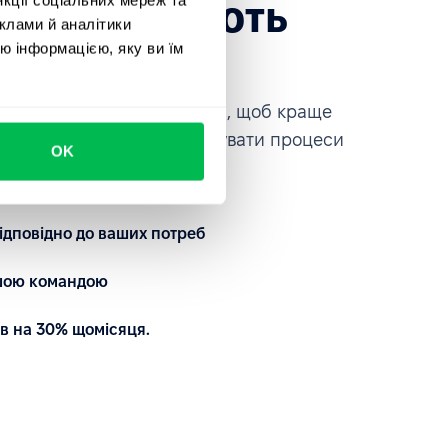
які довіряють
клами й аналітики
ce
ю інформацією, яку ви їм
платформою на власні очі, щоб краще
автоматизувати та кастомізувати процеси
OK
ідповідно до ваших потреб
ашою командою
в на 30% щомісяця.