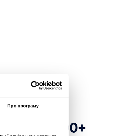
Про програму
есь до 1600+
нкції соціальних мереж та