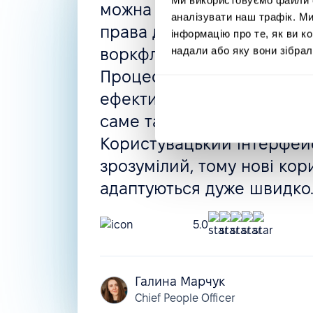
можна створити все, що п
аналізувати наш трафік. М
права доступу, автоматизо
інформацію про те, як ви к
надали або яку вони зібрал
воркфлоу, політики відсут
Процес найму і навіть оці
ефективності можуть бути
саме так, як вам потрібно.
Користувацький інтерфейс
зрозумілий, тому нові кор
адаптуються дуже швидко
5.0
Галина Марчук
Chief People Officer