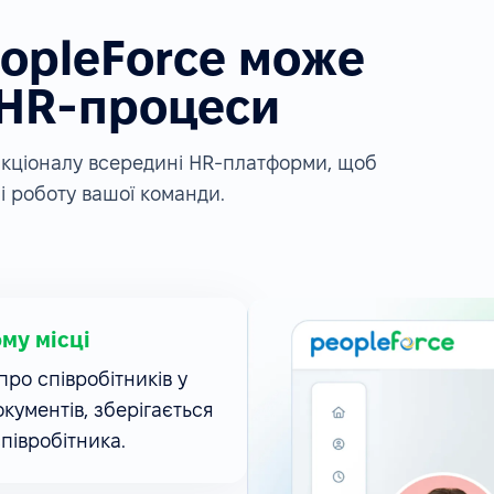
eopleForce може
 HR-процеси
ункціоналу всередині HR-платформи, щоб
і роботу вашої команди.
ому місці
ро співробітників у
окументів, зберігається
співробітника.