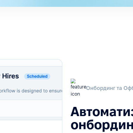
Онбординг та Оф
Автомати
онбордин