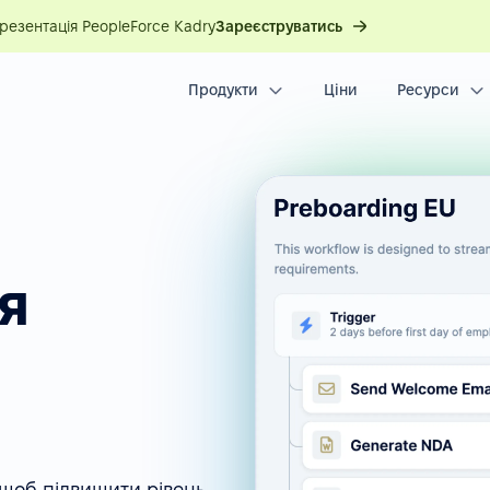
презентація PeopleForce Kadry
Зареєструватись
Продукти
Ціни
Ресурси
я
 щоб підвищити рівень