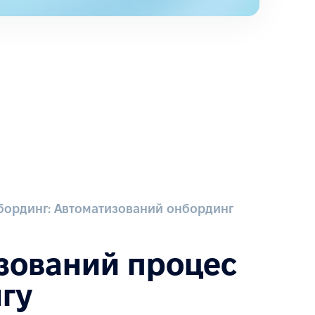
бординг: Автоматизований онбординг
зований процес
гу