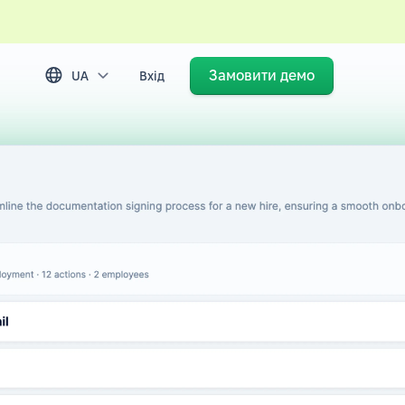
Замовити демо
UA
Вхід