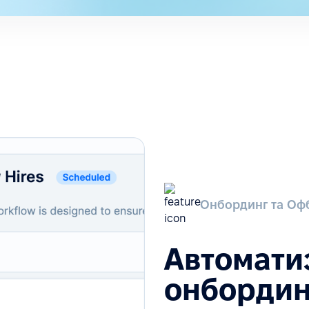
Онбординг та Оф
Автомати
онбордин