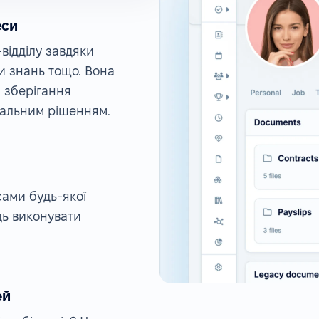
еси
ідділу завдяки
и знань тощо. Вона
 зберігання
рсальним рішенням.
ами будь-якої
дь виконувати
ей