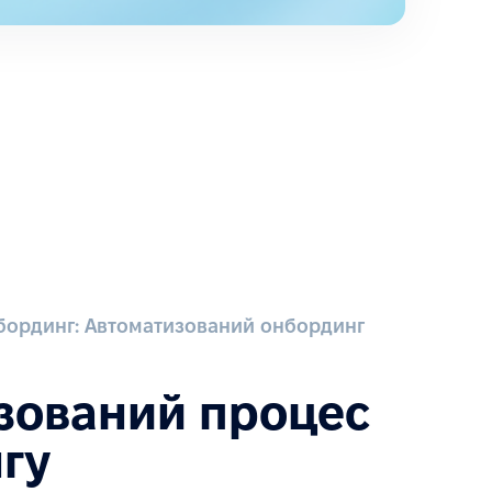
бординг: Автоматизований онбординг
зований процес
гу