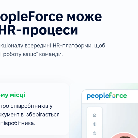
eopleForce може
 HR-процеси
ункціоналу всередині HR-платформи, щоб
і роботу вашої команди.
ому місці
ро співробітників у
окументів, зберігається
співробітника.