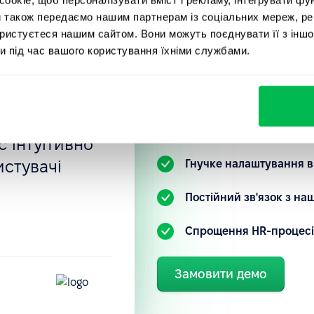
компаній, 
отрібно:
и також передаємо нашим партнерам із соціальних мереж, ре
вані
PeopleFor
ористуєтеся нашим сайтом. Вони можуть поєднувати її з іншо
и під час вашого користування їхніми службами.
ностей, тощо.
нка
Ознайомтеся з нашою HR-
 налаштовані
зрозуміти, як ви можете 
під свій запит.
 інтуїтивно
истувачі
Гнучке налаштування в
.
Постійний зв'язок з н
Спрощення HR-процесі
Замовити демо