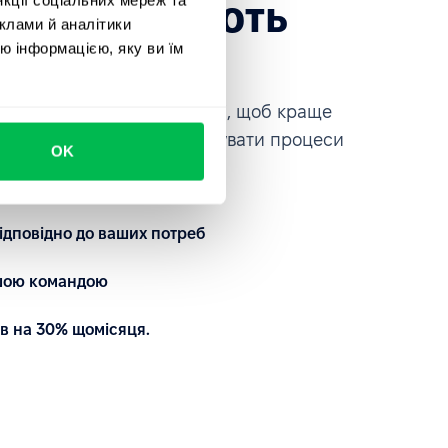
які довіряють
клами й аналітики
ce
ю інформацією, яку ви їм
платформою на власні очі, щоб краще
автоматизувати та кастомізувати процеси
OK
ідповідно до ваших потреб
ашою командою
в на 30% щомісяця.