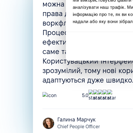
можна створити все, що п
аналізувати наш трафік. М
права доступу, автоматизо
інформацію про те, як ви к
надали або яку вони зібрал
воркфлоу, політики відсут
Процес найму і навіть оці
ефективності можуть бути
саме так, як вам потрібно.
Користувацький інтерфейс
зрозумілий, тому нові кор
адаптуються дуже швидко
5.0
Галина Марчук
Chief People Officer