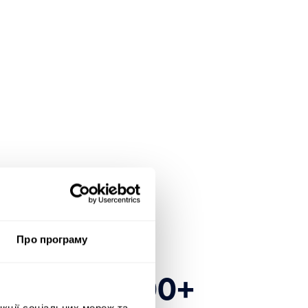
Про програму
есь до 1600+
нкції соціальних мереж та