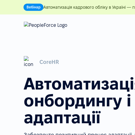
Автоматизація кадрового обліку в Україні — 
Вебінар
CoreHR
Автоматизаці
онбордингу і
адаптації
Забезпечте позитивний процес адаптації,