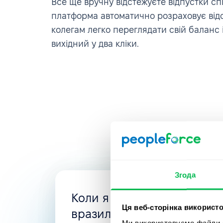
Все ще вручну відстежуєте відпустки сп
платформа автоматично розраховує відс
колегам легко переглядати свій баланс
вихідний у два кліки.
Згода
Коли я шукала нову HRMS
Ця веб-сторінка використо
вразила гнучкість PeopleFo
Ми використовуємо файли co