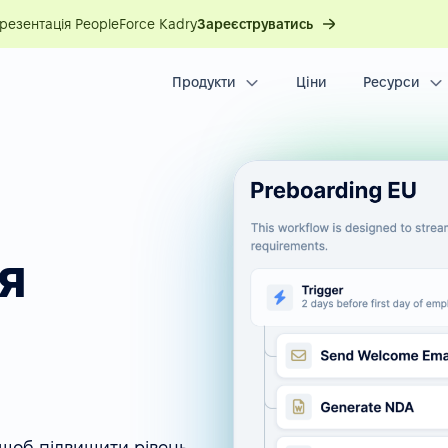
презентація PeopleForce Kadry
Зареєструватись
Продукти
Ціни
Ресурси
я
 щоб підвищити рівень