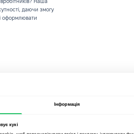
івробітників? Наша
утності, даючи змогу
 і оформлювати
Інформація
, мене
Приєднуйт
вує кукі
rce, в якій
okie, щоб персоналізувати вміст і рекламу, інтегрувати фу