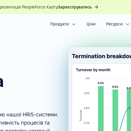
презентація PeopleForce Kadry
Зареєструватись
Продукти
Ціни
Ресурси
а
ою нашої HRIS-системи.
ивність процесів та
я розвитку компанії.