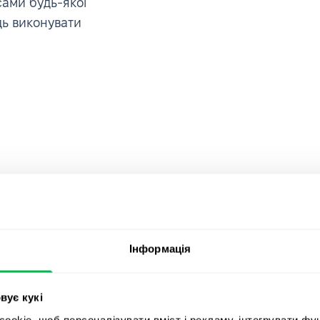
ами будь-якої
дь виконувати
Інформація
, мене
Приєднуйт
rce, в якій
вує кукі
компаній, 
отрібно:
okie, щоб персоналізувати вміст і рекламу, інтегрувати фу