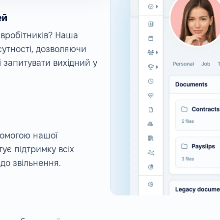
ей
івробітників? Наша
утності, дозволяючи
і запитувати вихідний у
помогою нашої
ує підтримку всіх
 до звільнення.