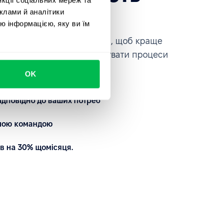
ce
клами й аналітики
ю інформацією, яку ви їм
платформою на власні очі, щоб краще
автоматизувати та кастомізувати процеси
OK
ідповідно до ваших потреб
ашою командою
в на 30% щомісяця.