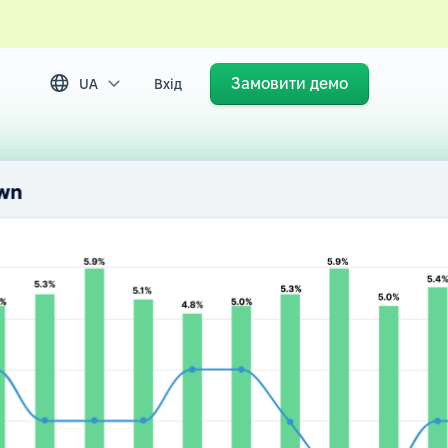
Замовити демо
UA
Вхід