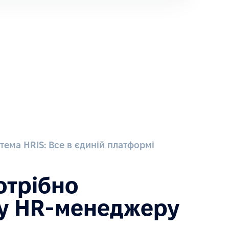
тема HRIS: Все в єдиній платформі
отрібно
у HR-менеджеру