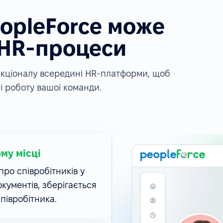
eopleForce може
 HR-процеси
ункціоналу всередині HR-платформи, щоб
і роботу вашої команди.
ому місці
ро співробітників у
окументів, зберігається
співробітника.