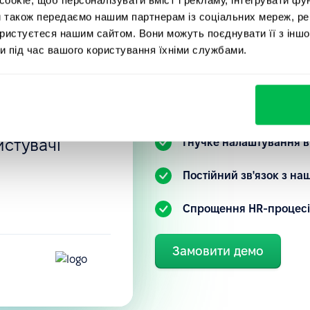
вані
PeopleFor
и також передаємо нашим партнерам із соціальних мереж, ре
ностей, тощо.
ористуєтеся нашим сайтом. Вони можуть поєднувати її з іншо
и під час вашого користування їхніми службами.
нка
Ознайомтеся з нашою HR-
 налаштовані
зрозуміти, як ви можете 
під свій запит.
 інтуїтивно
истувачі
Гнучке налаштування в
.
Постійний зв'язок з н
Спрощення HR-процесі
Замовити демо