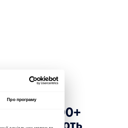
Про програму
есь до 1600+
які довіряють
нкції соціальних мереж та