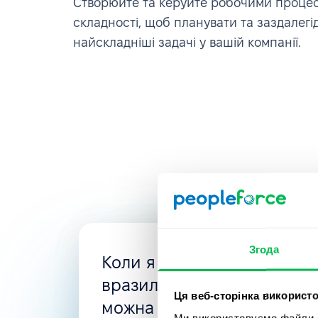
Створюйте та керуйте робочими процес
складності, щоб планувати та заздалегі
найскладніші задачі у вашій компанії.
Згода
Коли я шукала нову HRMS
вразила гнучкість PeopleFo
Ця веб-сторінка використо
можна створити все, що п
Ми використовуємо файли co