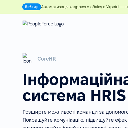
Автоматизація кадрового обліку в Україні — 
Вебінар
CoreHR
Інформаційн
система HRIS
Розширте можливості команди за допомог
Покращуйте комунікацію, підвищуйте ефект
використовуйте інсайти на основі даних дл