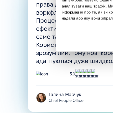
права доступу, автоматизо
аналізувати наш трафік. М
воркфлоу, політики відсут
інформацію про те, як ви к
надали або яку вони зібрал
Процес найму і навіть оці
ефективності можуть бути
саме так, як вам потрібно.
Користувацький інтерфейс
зрозумілий, тому нові кор
адаптуються дуже швидко
5.0
Галина Марчук
Chief People Officer