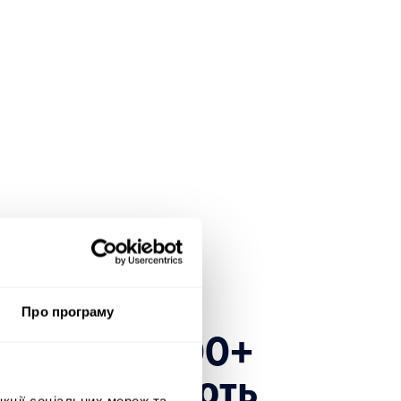
Про програму
есь до 1600+
які довіряють
нкції соціальних мереж та