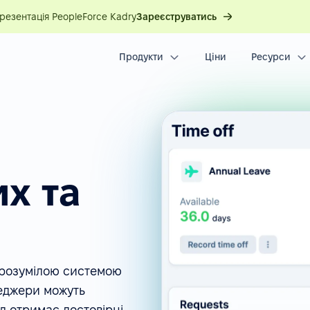
презентація PeopleForce Kadry
Зареєструватись
Продукти
Ціни
Ресурси
их та
 зрозумілою системою
неджери можуть
іл отримає достовірні