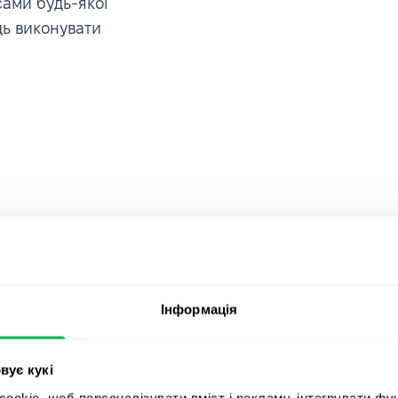
ами будь-якої
дь виконувати
Інформація
, мене
Приєднуйт
rce, в якій
вує кукі
компаній, 
отрібно:
okie, щоб персоналізувати вміст і рекламу, інтегрувати фу