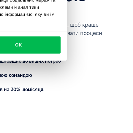
ce
клами й аналітики
ю інформацією, яку ви їм
платформою на власні очі, щоб краще
автоматизувати та кастомізувати процеси
OK
ідповідно до ваших потреб
ашою командою
в на 30% щомісяця.