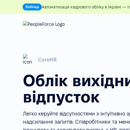
Автоматизація кадрового обліку в Україні — 
Вебінар
CoreHR
Облік вихідн
відпусток
Легко керуйте відсутностями з інтуїтивно
надсилання запитів. Співробітники та ме
планувати та запитувати вихідні, а HR-відд