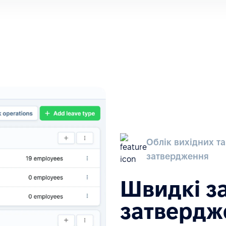
Облік вихідних та
затвердження
Швидкі з
затвердж