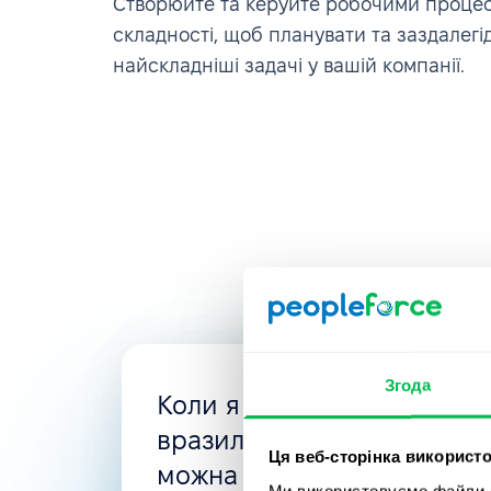
Створюйте та керуйте робочими процес
складності, щоб планувати та заздалегі
найскладніші задачі у вашій компанії.
Згода
Коли я шукала нову HRMS
вразила гнучкість PeopleFo
Ця веб-сторінка використо
можна створити все, що п
Ми використовуємо файли co