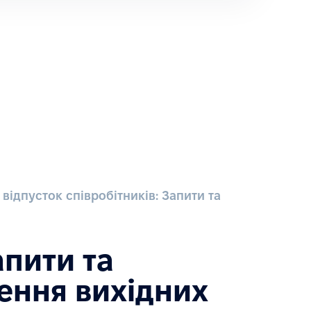
 відпусток співробітників: Запити та
апити та
ення вихідних