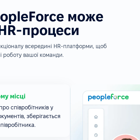
eopleForce може
 HR-процеси
ункціоналу всередині HR-платформи, щоб
і роботу вашої команди.
ому місці
ро співробітників у
окументів, зберігається
співробітника.