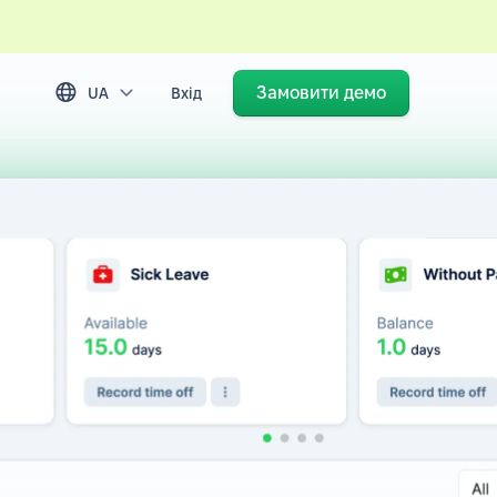
Замовити демо
UA
Вхід