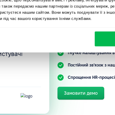
вані
PeopleFor
и також передаємо нашим партнерам із соціальних мереж, ре
ностей, тощо.
ористуєтеся нашим сайтом. Вони можуть поєднувати її з іншо
и під час вашого користування їхніми службами.
нка
Ознайомтеся з нашою HR-
 налаштовані
зрозуміти, як ви можете 
під свій запит.
 інтуїтивно
истувачі
Гнучке налаштування в
.
Постійний зв'язок з н
Спрощення HR-процесі
Замовити демо