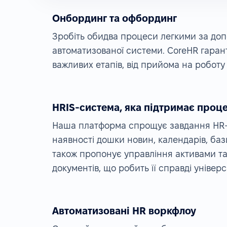
Онбординг та офбординг
Зробіть обидва процеси легкими за до
автоматизованої системи. CoreHR гарант
важливих етапів, від прийома на роботу
HRIS-система, яка підтримає проц
Наша платформа спрощує завдання HR-в
наявності дошки новин, календарів, баз
також пропонує управління активами та
документів, що робить її справді уніве
Автоматизовані HR воркфлоу