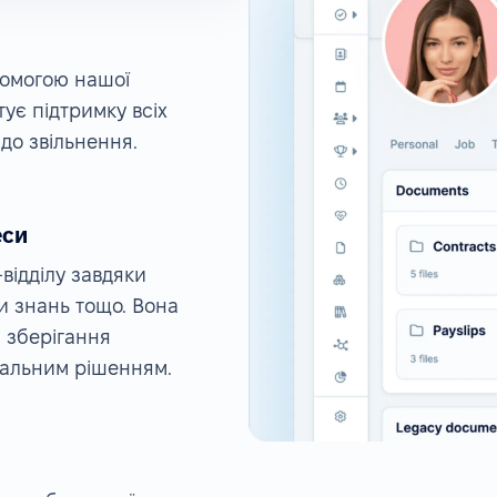
помогою нашої
ує підтримку всіх
 до звільнення.
еси
ідділу завдяки
и знань тощо. Вона
 зберігання
рсальним рішенням.