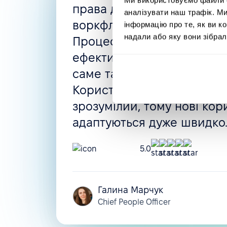
права доступу, автоматизо
аналізувати наш трафік. М
воркфлоу, політики відсут
інформацію про те, як ви к
надали або яку вони зібрал
Процес найму і навіть оці
ефективності можуть бути
саме так, як вам потрібно.
Користувацький інтерфейс
зрозумілий, тому нові кор
адаптуються дуже швидко
5.0
Галина Марчук
Chief People Officer