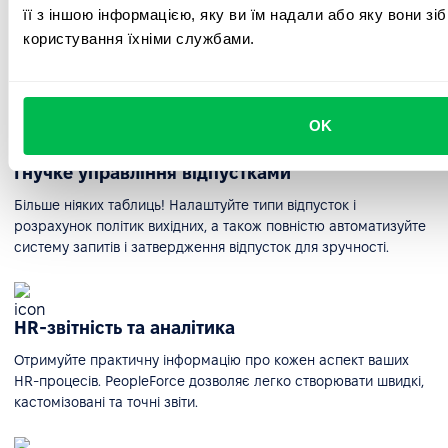
її з іншою інформацією, яку ви їм надали або яку вони зі
Самостійне керування процесами
користування їхніми службами.
Кожен співробітник може бачити каталог учасників команди,
календар з майбутніми подіями, свої завдання та цілі, а також
в один клік запросити лікарняний або відпустку.
OK
Гнучке управління відпустками
Більше ніяких таблиць! Налаштуйте типи відпусток і
розрахунок політик вихідних, а також повністю автоматизуйте
систему запитів і затвердження відпусток для зручності.
HR-звітність та аналітика
Отримуйте практичну інформацію про кожен аспект ваших
HR-процесів. PeopleForce дозволяє легко створювати швидкі,
кастомізовані та точні звіти.