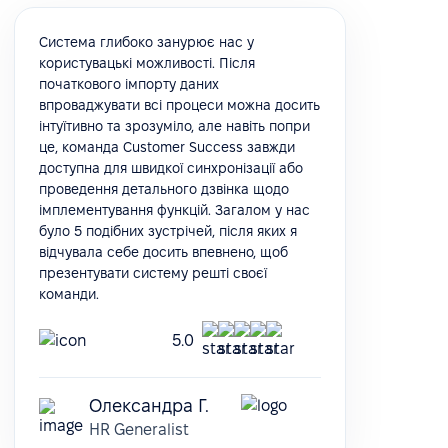
Система глибоко занурює нас у
користувацькі можливості. Після
початкового імпорту даних
впроваджувати всі процеси можна досить
інтуїтивно та зрозуміло, але навіть попри
це, команда Customer Success завжди
доступна для швидкої синхронізації або
проведення детального дзвінка щодо
імплементування функцій. Загалом у нас
було 5 подібних зустрічей, після яких я
відчувала себе досить впевнено, щоб
презентувати систему решті своєї
команди.
5.0
Олександра Г.
HR Generalist