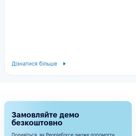
Дізнатися більше
Замовляйте демо
безкоштовно
Подивіться, як PeopleForce зможе допомогти