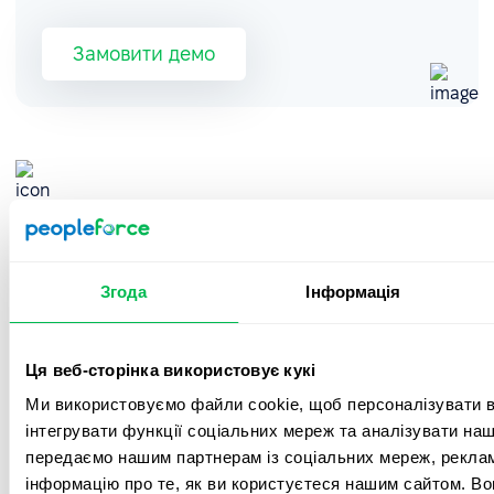
Замовити демо
Самостійне керування процесами
Кожен співробітник може бачити каталог учасників команди,
календар з майбутніми подіями, свої завдання та цілі, а також
Згода
Інформація
в один клік запросити лікарняний або відпустку.
Ця веб-сторінка використовує кукі
Гнучке управління відпустками
Ми використовуємо файли cookie, щоб персоналізувати вм
Більше ніяких таблиць! Налаштуйте типи відпусток і
інтегрувати функції соціальних мереж та аналізувати на
розрахунок політик вихідних, а також повністю автоматизуйте
передаємо нашим партнерам із соціальних мереж, реклам
систему запитів і затвердження відпусток для зручності.
інформацію про те, як ви користуєтеся нашим сайтом. В