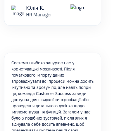
Юлія К.
HR Manager
Система глибоко занурює нас у
користувацькі можливості. Після
початкового імпорту даних
впроваджувати всі процеси можна досить
інтуїтивно та зрозуміло, але навіть попри
це, команда Customer Success завжди
доступна для швидкої синхронізації або
проведення детального дзвінка щодо
імплементування функцій. Загалом у нас
було 5 подібних зустрічей, після яких я
відчувала себе досить впевнено, щоб
презентувати систему решті своєї