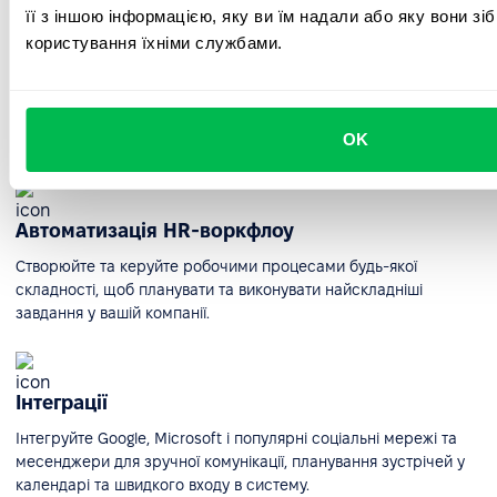
її з іншою інформацією, яку ви їм надали або яку вони зі
користування їхніми службами.
HR-звітність та аналітика
Отримуйте практичну інформацію про кожен аспект ваших
HR-процесів. PeopleForce дозволяє легко створювати швидкі,
OK
кастомізовані та точні звіти.
Автоматизація HR-воркфлоу
Створюйте та керуйте робочими процесами будь-якої
складності, щоб планувати та виконувати найскладніші
завдання у вашій компанії.
Інтеграції
Інтегруйте Google, Microsoft і популярні соціальні мережі та
месенджери для зручної комунікації, планування зустрічей у
календарі та швидкого входу в систему.