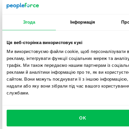
Одна платформа для всього
життєвого циклу
співробітника
Згода
Інформація
Про
Core HR - це лише фундамент. Ви можете додати ATS,
перформанс, опитування, кейси чи трекінг часу - і все
Ця веб-сторінка використовує кукі
працюватиме разом.
Ми використовуємо файли cookie, щоб персоналізувати в
рекламу, інтегрувати функції соціальних мереж та аналі
Perform
трафік. Ми також передаємо нашим партнерам із соціаль
реклами й аналітики інформацію про те, як ви користуєт
сайтом. Вони можуть поєднувати її з іншою інформацією, 
надали або яку вони зібрали під час вашого користування
службами.
Підвищуйте ефективність роботи
Відстежуйте OKR та KPI, проводьте оцінки 360° та робі
зустрічі результативними – те, що потрібно злагоджен
OK
Дізнатися більше