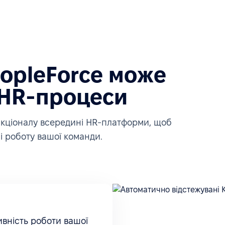
eopleForce може
 HR-процеси
ункціоналу всередині HR-платформи, щоб
і роботу вашої команди.
вність роботи вашої