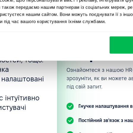
и також передаємо нашим партнерам із соціальних мереж, ре
ористуєтеся нашим сайтом. Вони можуть поєднувати її з іншо
, мене
и під час вашого користування їхніми службами.
Приєднуйт
rce, в якій
компаній, 
отрібно:
вані
PeopleFor
ностей, тощо.
нка
Ознайомтеся з нашою HR-
 налаштовані
зрозуміти, як ви можете 
під свій запит.
 інтуїтивно
истувачі
Гнучке налаштування в
.
Постійний зв'язок з н