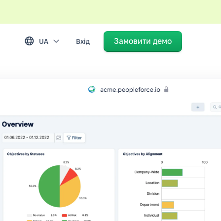
Замовити демо
UA
Вхід