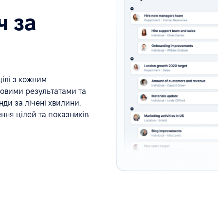
ч за
цілі з кожним
ючовими результатами та
ди за лічені хвилини.
ння цілей та показників