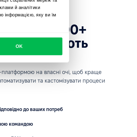
клами й аналітики
ю інформацією, яку ви їм
есь до 1600+
які довіряють
OK
ce
платформою на власні очі, щоб краще
автоматизувати та кастомізувати процеси
ідповідно до ваших потреб
ашою командою