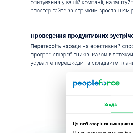
опитування у вашій компанії, налаштуйт
спостерігайте за стрімким зростанням р
Проведення продуктивних зустріче
Перетворіть наради на ефективний спо
прогрес співробітників. Разом відстежу
усувайте перешкоди та складайте плани
Згода
Ця веб-сторінка використо
Ми використовуємо файли co