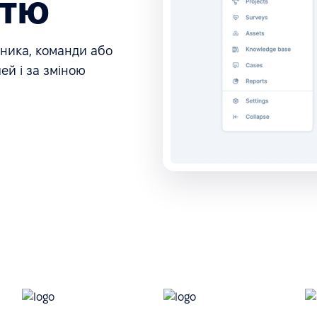
стю
тника, команди або
ей і за зміною