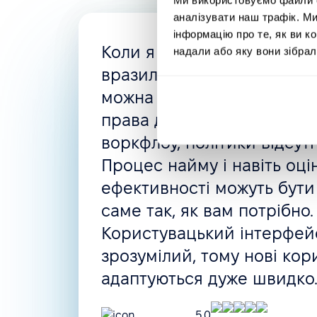
аналізувати наш трафік. М
інформацію про те, як ви к
Коли я шукала нову HRMS
надали або яку вони зібрал
вразила гнучкість PeopleFo
можна створити все, що п
права доступу, автоматизо
воркфлоу, політики відсут
Процес найму і навіть оці
ефективності можуть бути
саме так, як вам потрібно.
Користувацький інтерфейс
зрозумілий, тому нові кор
адаптуються дуже швидко
5.0