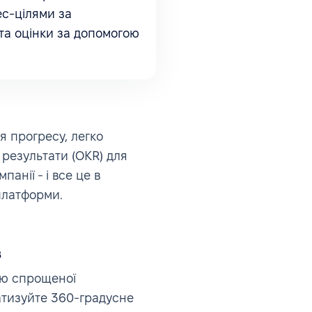
ес-цілями за
та оцінки за допомогою
я прогресу, легко
 результати (OKR) для
мпанії - і все це в
платформи.
в
ою спрощеної
матизуйте 360-градусне