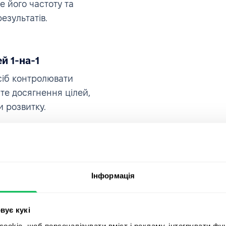
е його частоту та
езультатів.
й 1-на-1
сіб контролювати
йте досягнення цілей,
 розвитку.
Інформація
вує кукі
okie, щоб персоналізувати вміст і рекламу, інтегрувати фу