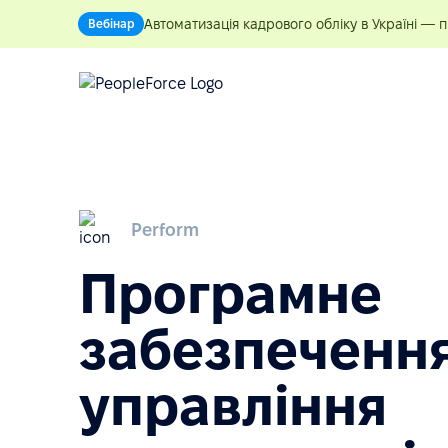
Автоматизація кадрового обліку в Україні — 
Вебінар
Perform
Програмне
забезпечення
управління