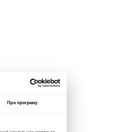
Про програму
нкції соціальних мереж та