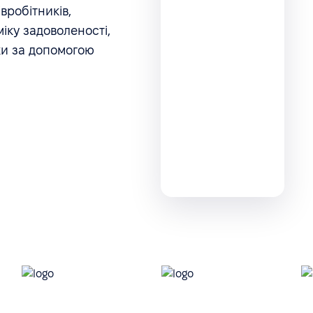
вробітників,
іку задоволеності,
уки за допомогою