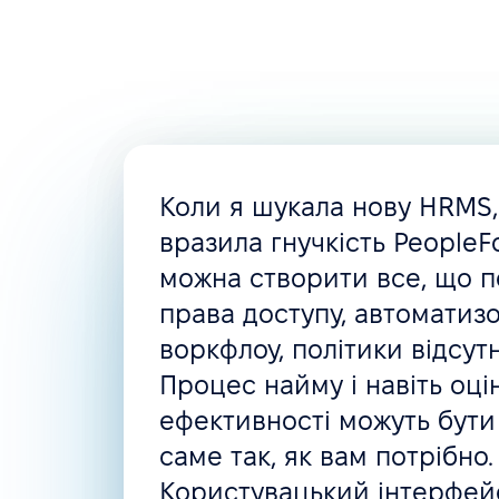
Коли я шукала нову HRMS
вразила гнучкість PeopleFo
можна створити все, що п
права доступу, автоматизо
воркфлоу, політики відсут
Процес найму і навіть оці
ефективності можуть бути
саме так, як вам потрібно.
Користувацький інтерфейс