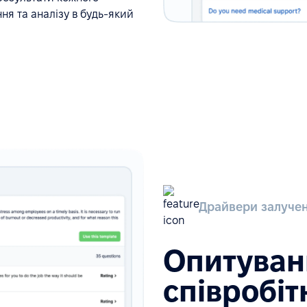
ня та аналізу в будь-який
Драйвери залучен
Опитуван
співробіт