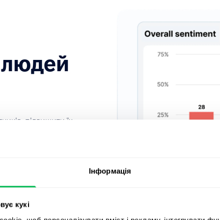
 людей
ників, підвищити їх
нити ефективність і
вну культуру.
Інформація
вує кукі
okie, щоб персоналізувати вміст і рекламу, інтегрувати фу