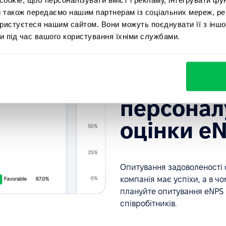
и також передаємо нашим партнерам із соціальних мереж, ре
ористуєтеся нашим сайтом. Вони можуть поєднувати її з іншо
и під час вашого користування їхніми службами.
eNPS опитування
Підвищуй
персонал
оцінки e
Опитування задоволеності с
компанія має успіхи, а в ч
плануйте опитування eNPS і
співробітників.