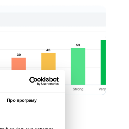
Про програму
нкції соціальних мереж та