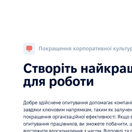
Покращення корпоративної культу
Створіть найкра
для роботи
Добре здійснене опитування допомагає компан
завдяки ключовим напрямкам, таким як залученн
покращення організаційної ефективності. Якщо в
опитування працівників, ви зможете побачити, щ
відстежите вдосконалення з часом. Відповіді та