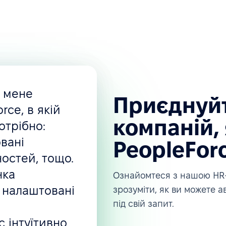
, мене
Приєднуйт
rce, в якій
компаній, 
отрібно:
вані
PeopleFor
ностей, тощо.
нка
Ознайомтеся з нашою HR-
 налаштовані
зрозуміти, як ви можете 
під свій запит.
 інтуїтивно