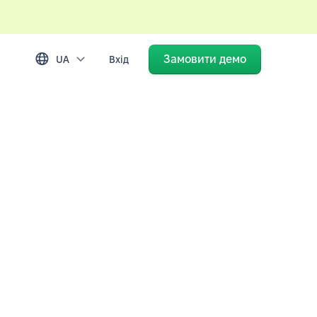
Замовити демо
UA
Вхід