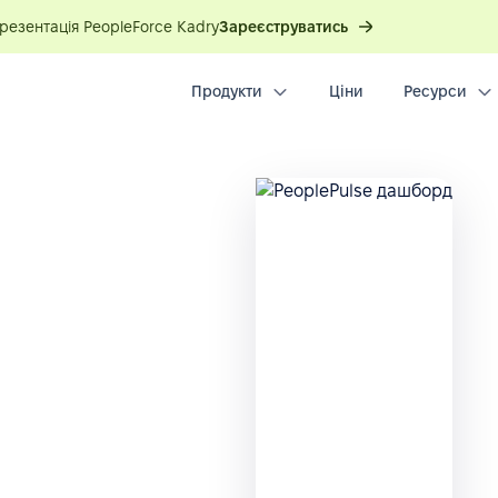
презентація PeopleForce Kadry
Зареєструватись
Продукти
Ціни
Ресурси