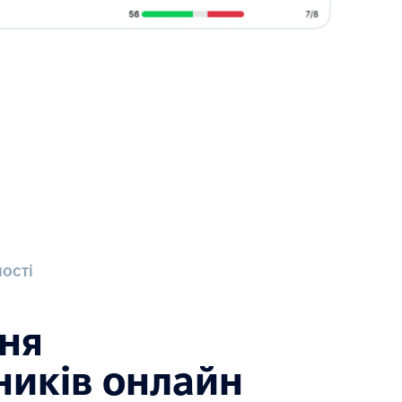
ості
ня
ників онлайн