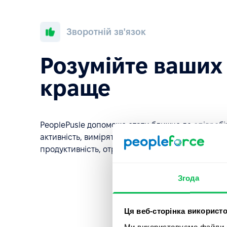
Зворотній зв'язок
Розумійте ваших
краще
PeoplePusle допоможе стати ближче до співробіт
активність, виміряти задоволеність роботою, оці
продуктивність, отримати відгуки про корпорати
Згода
Ця веб-сторінка використо
Ми використовуємо файли co