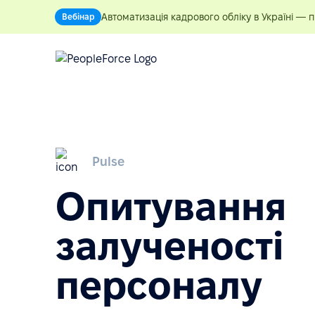
Автоматизація кадрового обліку в Україні — 
Вебінар
Pulse
Опитування
залученості
персоналу