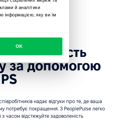
клами й аналітики
ю інформацією, яку ви їм
OK
те лояльність
у за допомогою
NPS
півробітників надає відгуки про те, де ваша
ому потребує покращення. З PeoplePulse легко
 з часом відстежуйте задоволеність