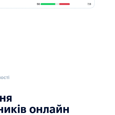
ості
ня
ників онлайн