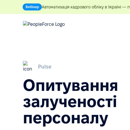
Автоматизація кадрового обліку в Україні — 
Вебінар
Pulse
Опитування
залученості
персоналу