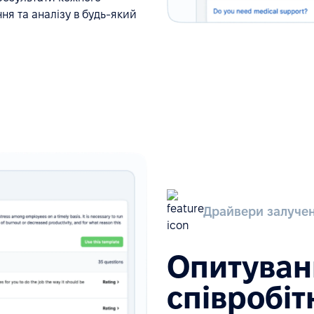
ня та аналізу в будь-який
Драйвери залучен
Опитуван
співробіт