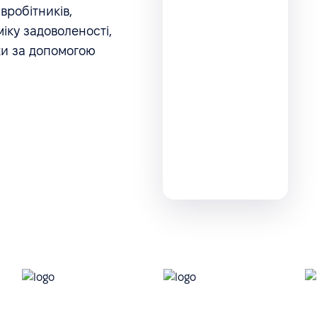
вробітників,
іку задоволеності,
уки за допомогою