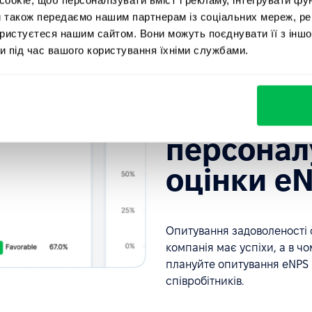
и також передаємо нашим партнерам із соціальних мереж, ре
ористуєтеся нашим сайтом. Вони можуть поєднувати її з іншо
и під час вашого користування їхніми службами.
eNPS опитування
Підвищуй
персонал
оцінки e
Опитування задоволеності с
компанія має успіхи, а в ч
плануйте опитування eNPS і
співробітників.