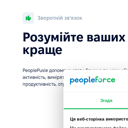
Зворотній зв'язок
Розумійте ваших
краще
PeoplePusle допоможе стати ближче до співробіт
активність, виміряти задоволеність роботою, оці
продуктивність, отримати відгуки про корпорати
Згода
Ця веб-сторінка використо
Ми використовуємо файли co