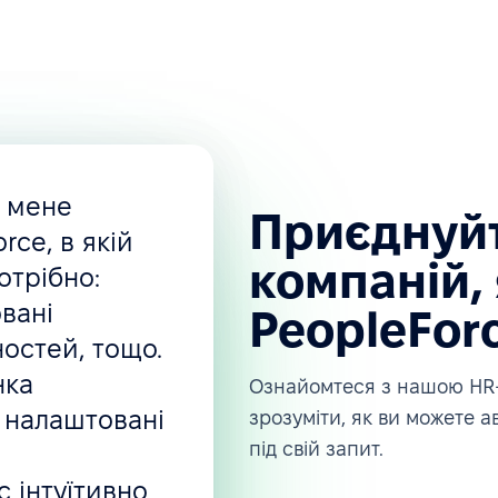
, мене
Приєднуйт
rce, в якій
компаній, 
отрібно:
вані
PeopleFor
ностей, тощо.
нка
Ознайомтеся з нашою HR-
 налаштовані
зрозуміти, як ви можете 
під свій запит.
 інтуїтивно