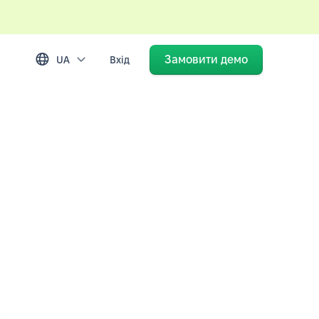
Замовити демо
UA
Вхід