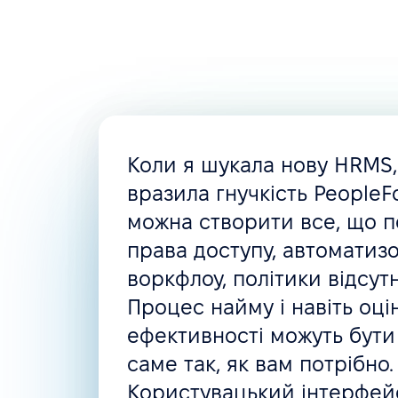
Коли я шукала нову HRMS
вразила гнучкість PeopleFo
можна створити все, що п
права доступу, автоматизо
воркфлоу, політики відсут
Процес найму і навіть оці
ефективності можуть бути
саме так, як вам потрібно.
Користувацький інтерфейс