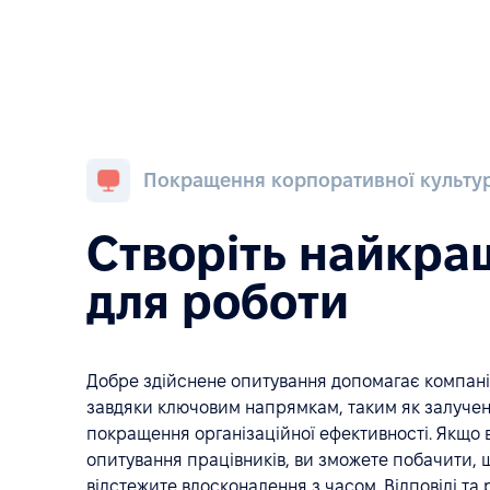
Покращення корпоративної культу
Створіть найкра
для роботи
Добре здійснене опитування допомагає компан
завдяки ключовим напрямкам, таким як залученн
покращення організаційної ефективності. Якщо в
опитування працівників, ви зможете побачити, щ
відстежите вдосконалення з часом. Відповіді та