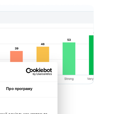
Про програму
нкції соціальних мереж та