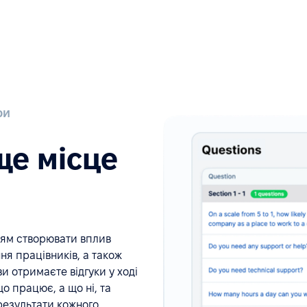
ри
ще місце
іям створювати вплив
я працівників, а також
и отримаєте відгуки у ході
о працює, а що ні, та
 результати кожного