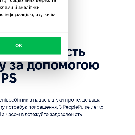
клами й аналітики
ю інформацією, яку ви їм
OK
те лояльність
у за допомогою
NPS
півробітників надає відгуки про те, де ваша
ому потребує покращення. З PeoplePulse легко
 з часом відстежуйте задоволеність