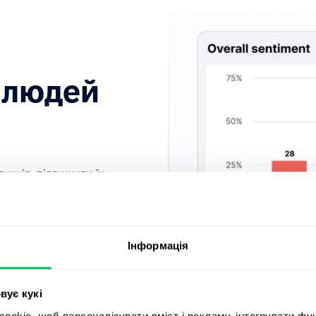
 людей
ників, підвищити їх
нити ефективність і
вну культуру.
Інформація
вує кукі
okie, щоб персоналізувати вміст і рекламу, інтегрувати фу