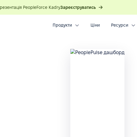
презентація PeopleForce Kadry
Зареєструватись
Продукти
Ціни
Ресурси