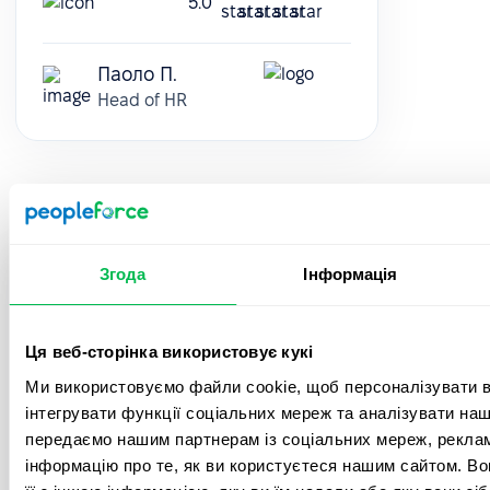
5.0
Паоло П.
Head of HR
Згода
Інформація
Менеджери підтримки швидко реагують і
завжди доступні. З приємним
інтерфейсом платформи все працює без
проблем. Система зручно
Ця веб-сторінка використовує кукі
підлаштовується під наші індивідуальні
Ми використовуємо файли cookie, щоб персоналізувати вм
запити. Функції, які ми хочемо додати,
інтегрувати функції соціальних мереж та аналізувати на
враховуються в релізах оновлень, після
передаємо нашим партнерам із соціальних мереж, реклам
нашої комунікації. Це дуже приємно і
говорить про якісний сервіс.
інформацію про те, як ви користуєтеся нашим сайтом. В