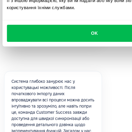
її з іншою інформацією, яку ви їм надали або яку вони зі
5.0
користування їхніми службами.
Юлія К.
HR Manager
OK
Система глибоко занурює нас у
користувацькі можливості. Після
початкового імпорту даних
впроваджувати всі процеси можна досить
інтуїтивно та зрозуміло, але навіть попри
це, команда Customer Success завжди
доступна для швидкої синхронізації або
проведення детального дзвінка щодо
імплементування функцій. Загалом у нас