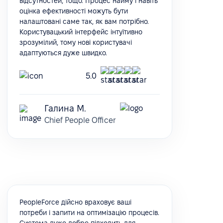
відсутностей, тощо. Процес найму і навіть
оцінка ефективності можуть бути
налаштовані саме так, як вам потрібно.
Користувацький інтерфейс інтуїтивно
зрозумілий, тому нові користувачі
адаптуються дуже швидко.
5.0
Галина М.
Chief People Officer
PeopleForce дійсно враховує ваші
потреби і запити на оптимізацію процесів.
Система дуже добре підходить для