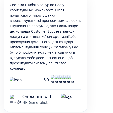
Система глибоко занурює нас у
користувацькі можливості. Після
початкового імпорту даних
впроваджувати всі процеси можна досить
інтуїтивно та зрозуміло, але навіть попри
це, команда Customer Success завжди
доступна для швидкої синхронізації або
проведення детального дзвінка щодо
імплементування функцій. Загалом у нас
було 5 подібних зустрічей, після яких я
відчувала себе досить впевнено, щоб
презентувати систему решті своєї
команди.
5.0
Олександра Г.
HR Generalist