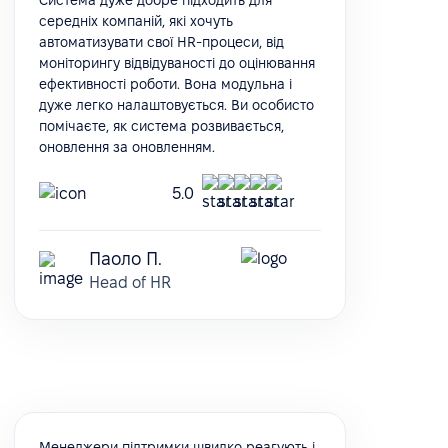
середніх компаній, які хочуть
автоматизувати свої HR-процеси, від
моніторингу відвідуваності до оцінювання
ефективності роботи. Вона модульна і
дуже легко налаштовується. Ви особисто
помічаєте, як система розвивається,
оновлення за оновленням.
5.0
Паоло П.
Head of HR
Менеджери підтримки швидко реагують і