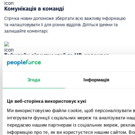
Комунікація в команді
Стрічка новин допоможе зберігати всю важливу інформацію
та налаштовувати її для різних відділів. Діліться ідеями та
залишайте коментарі.
Таймлайн відсутностей та HR-календар
Таймлайн вихідних дозволить вам швидко побачити, хто з
ваших колег відсутній і з якої причини, а також дізнатися про
важливі дати компанії.
Згода
Інформація
Ця веб-сторінка використовує кукі
Інтеграції
Ми використовуємо файли cookie, щоб персоналізувати вм
Інтегруйте Google, Microsoft і популярні соціальні мережі та
інтегрувати функції соціальних мереж та аналізувати на
месенджери для зручної комунікації, планування зустрічей у
календарі та швидкого входу в систему.
передаємо нашим партнерам із соціальних мереж, реклам
інформацію про те, як ви користуєтеся нашим сайтом. В