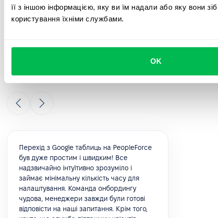
її з іншою інформацією, яку ви їм надали або яку вони зі
користування їхніми службами.
Ознайомтеся з відгуками наших
клієнтів
OK
Погляньте, що наші клієнти говорять про свій досвід
використання PeopleForce.
Перехід з Google таблиць на PeopleForce
був дуже простим і швидким! Все
надзвичайно інтуїтивно зрозуміло і
займає мінімальну кількість часу для
налаштування. Команда онбордингу
чудова, менеджери завжди були готові
відповісти на наші запитання. Крім того,