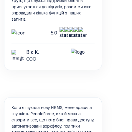
круто, що служба підтримки клієнтів
прислухається до відгуків, разом ми вже
впровадили кілька функцій з наших
запитів.
5.0
Вік К.
COO
Коли я шукала нову HRMS, мене вразила
гнучкість PeopleForce, в якій можна
створити все, що потрібно: права доступу,
автоматизовані воркфлоу, політики