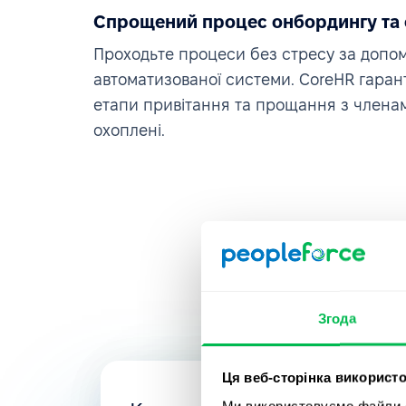
Спрощений процес онбордингу та
Проходьте процеси без стресу за допо
автоматизованої системи. CoreHR гарант
етапи привітання та прощання з члена
охоплені.
Згода
Ця веб-сторінка використо
Ми використовуємо файли co