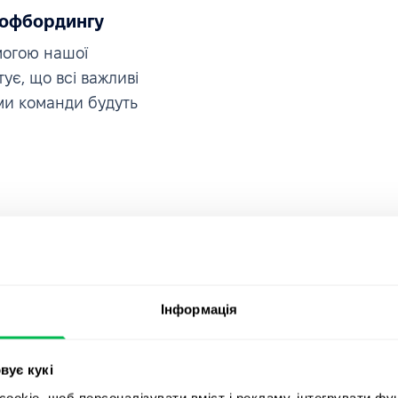
 офбордингу
могою нашої
ує, що всі важливі
ми команди будуть
Інформація
вує кукі
okie, щоб персоналізувати вміст і рекламу, інтегрувати фу