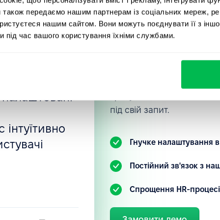
, мене
Приєднуйт
и також передаємо нашим партнерам із соціальних мереж, ре
rce, в якій
ористуєтеся нашим сайтом. Вони можуть поєднувати її з іншо
компаній, 
отрібно:
и під час вашого користування їхніми службами.
вані
PeopleFor
ностей, тощо.
нка
Ознайомтеся з нашою HR-
 налаштовані
зрозуміти, як ви можете 
під свій запит.
 інтуїтивно
истувачі
Гнучке налаштування в
.
Постійний зв'язок з н
Спрощення HR-процесі
Замовити демо