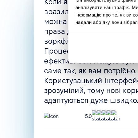
Коли я шукала нову HRMS
аналізувати наш трафік. М
вразила гнучкість PeopleFo
інформацію про те, як ви к
можна створити все, що п
надали або яку вони зібрал
права доступу, автоматизо
воркфлоу, політики відсут
Процес найму і навіть оці
ефективності можуть бути
саме так, як вам потрібно.
Користувацький інтерфейс
зрозумілий, тому нові кор
адаптуються дуже швидко
5.0