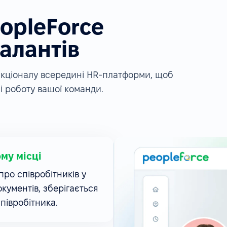
eopleForce
алантів
ункціоналу всередині HR-платформи, щоб
і роботу вашої команди.
ому місці
ро співробітників у
окументів, зберігається
співробітника.