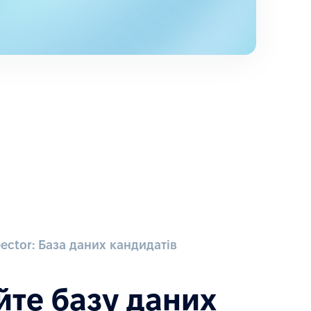
ector: База даних кандидатів
те базу даних