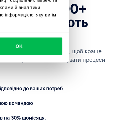
есь до 1600+
клами й аналітики
ю інформацією, яку ви їм
які довіряють
ce
OK
платформою на власні очі, щоб краще
автоматизувати та кастомізувати процеси
ідповідно до ваших потреб
ашою командою
в на 30% щомісяця.