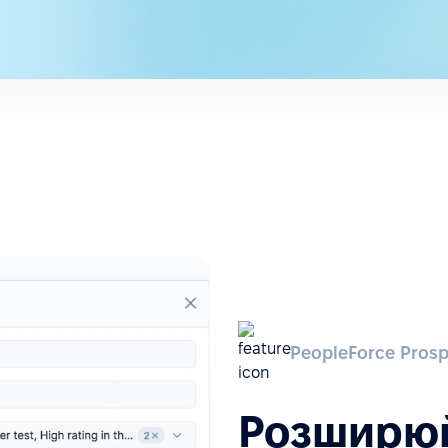
PeopleForce Prosp
Розширюй