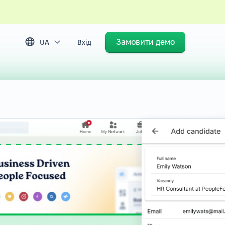
Замовити демо
UA
Вхід