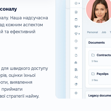
рсоналу
налу. Наша надсучасна
над кожним аспектом
й та ефективний
 для швидкого доступу
ів, оцінки їхньої
боти, виявлення
м приймати
ої стратегії найму.