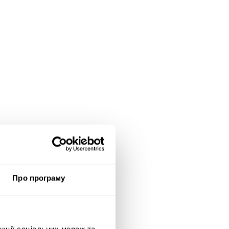
Про програму
нкції соціальних мереж та