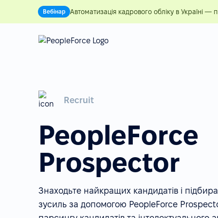
Автоматизація кадрового обліку в Україні — 
Вебінар
Recruit
PeopleForce
Prospector
Знаходьте найкращих кандидатів і підбир
зусиль за допомогою PeopleForce Prospect
парсингу кандидатів та інтелектуального а