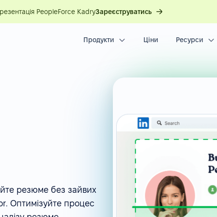
презентація PeopleForce Kadry
Зареєструватись
Продукти
Ціни
Ресурси
айте резюме без зайвих
or. Оптимізуйте процес
налізу резюме.