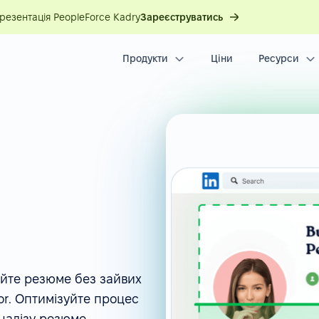
презентація PeopleForce Kadry
Зареєструватись
Продукти
Ціни
Ресурси
айте резюме без зайвих
or. Оптимізуйте процес
налізу резюме.