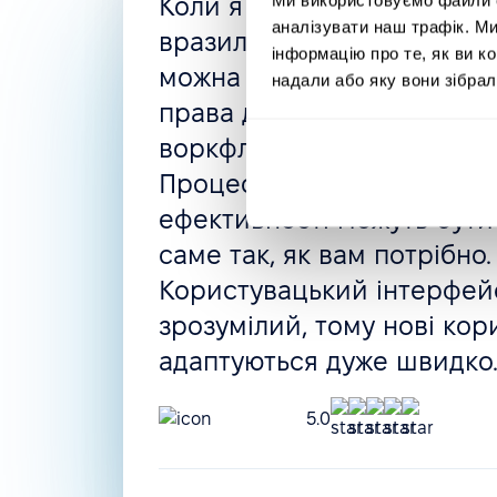
Коли я шукала нову HRMS
аналізувати наш трафік. М
вразила гнучкість PeopleFo
інформацію про те, як ви к
можна створити все, що п
надали або яку вони зібрал
права доступу, автоматизо
воркфлоу, політики відсут
Процес найму і навіть оці
ефективності можуть бути
саме так, як вам потрібно.
Користувацький інтерфейс
зрозумілий, тому нові кор
адаптуються дуже швидко
5.0