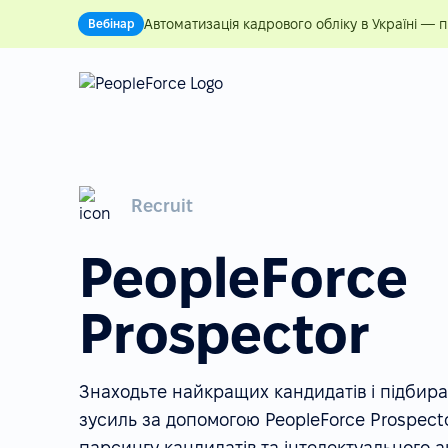
Автоматизація кадрового обліку в Україні — 
Вебінар
Recruit
PeopleForce
Prospector
Знаходьте найкращих кандидатів і підбир
зусиль за допомогою PeopleForce Prospect
парсингу кандидатів та інтелектуального а