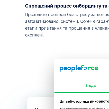
Спрощений процес онбордингу та
Проходьте процеси без стресу за допо
автоматизованої системи. CoreHR гарант
етапи привітання та прощання з члена
охоплені.
Згода
Ця веб-сторінка використо
Ми використовуємо файли co