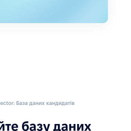
ector: База даних кандидатів
те базу даних