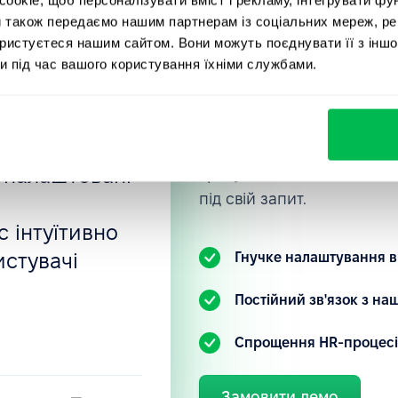
, мене
Приєднуйт
и також передаємо нашим партнерам із соціальних мереж, ре
rce, в якій
ористуєтеся нашим сайтом. Вони можуть поєднувати її з іншо
компаній, 
отрібно:
и під час вашого користування їхніми службами.
вані
PeopleFor
ностей, тощо.
нка
Ознайомтеся з нашою HR-
 налаштовані
зрозуміти, як ви можете 
під свій запит.
 інтуїтивно
истувачі
Гнучке налаштування в
.
Постійний зв'язок з н
Спрощення HR-процесі
Замовити демо