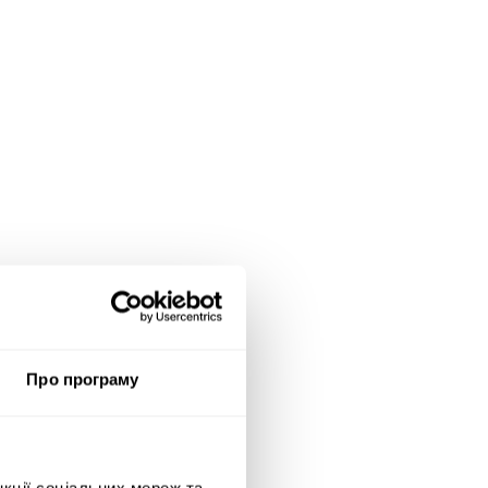
Про програму
нкції соціальних мереж та