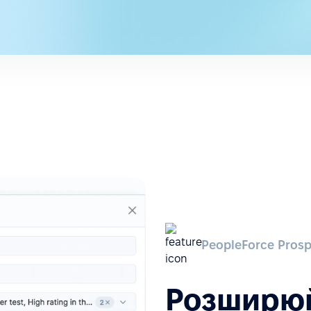
PeopleForce Prosp
Розширюй