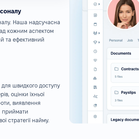
рсоналу
налу. Наша надсучасна
над кожним аспектом
й та ефективний
 для швидкого доступу
ів, оцінки їхньої
боти, виявлення
м приймати
ої стратегії найму.