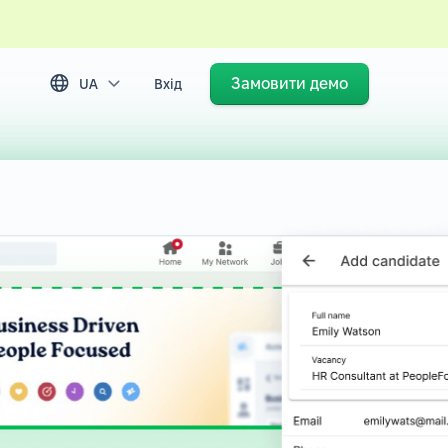
Замовити демо
UA
Вхід