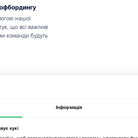
 офбордингу
могою нашої
ує, що всі важливі
ми команди будуть
Інформація
вує кукі
okie, щоб персоналізувати вміст і рекламу, інтегрувати фу