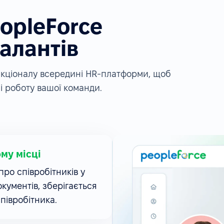
eopleForce
алантів
ункціоналу всередині HR-платформи, щоб
і роботу вашої команди.
ому місці
ро співробітників у
окументів, зберігається
співробітника.