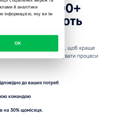
есь до 1600+
клами й аналітики
ю інформацією, яку ви їм
які довіряють
ce
OK
платформою на власні очі, щоб краще
автоматизувати та кастомізувати процеси
ідповідно до ваших потреб
ашою командою
в на 30% щомісяця.