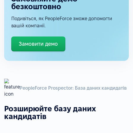
безкоштовно
Подивіться, як PeopleForce зможе допомогти
вашій компанії.
Замовити демо
PeopleForce Prospector: База даних кандидатів
Розширюйте базу даних
кандидатів