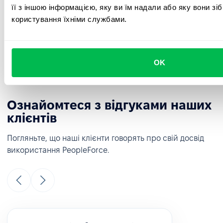
її з іншою інформацією, яку ви їм надали або яку вони зі
користування їхніми службами.
Інтеграції
Інтегруйте Google, Microsoft і популярні соціальні мережі та
месенджери для зручної комунікації, планування зустрічей у
календарі та швидкого входу в систему.
OK
Ознайомтеся з відгуками наших
клієнтів
Погляньте, що наші клієнти говорять про свій досвід
використання PeopleForce.