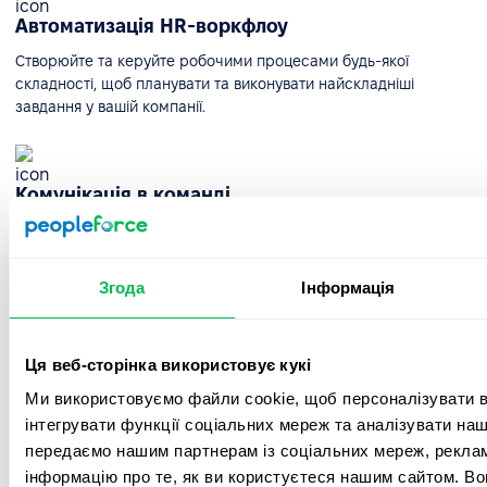
Автоматизація HR-воркфлоу
Створюйте та керуйте робочими процесами будь-якої
складності, щоб планувати та виконувати найскладніші
завдання у вашій компанії.
Комунікація в команді
Стрічка новин допоможе зберігати всю важливу інформацію
та налаштовувати її для різних відділів. Діліться ідеями та
залишайте коментарі.
Згода
Інформація
Таймлайн відсутностей та HR-календар
Ця веб-сторінка використовує кукі
Ми використовуємо файли cookie, щоб персоналізувати вм
Таймлайн вихідних дозволить вам швидко побачити, хто з
ваших колег відсутній і з якої причини, а також дізнатися про
інтегрувати функції соціальних мереж та аналізувати на
важливі дати компанії.
передаємо нашим партнерам із соціальних мереж, реклам
інформацію про те, як ви користуєтеся нашим сайтом. В