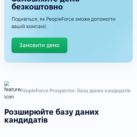
безкоштовно
Подивіться, як PeopleForce зможе допомогти
вашій компанії.
Замовити демо
PeopleForce Prospector: База даних кандидатів
Розширюйте базу даних
кандидатів