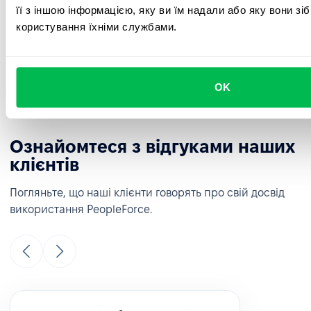
її з іншою інформацією, яку ви їм надали або яку вони зі
користування їхніми службами.
Інтеграції
Інтегруйте Google, Microsoft і популярні соціальні мережі та
месенджери для зручної комунікації, планування зустрічей у
календарі та швидкого входу в систему.
OK
Ознайомтеся з відгуками наших
клієнтів
Погляньте, що наші клієнти говорять про свій досвід
використання PeopleForce.