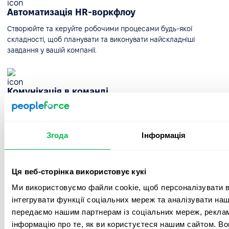
Автоматизація HR-воркфлоу
Створюйте та керуйте робочими процесами будь-якої
складності, щоб планувати та виконувати найскладніші
завдання у вашій компанії.
Комунікація в команді
Стрічка новин допоможе зберігати всю важливу інформацію
та налаштовувати її для різних відділів. Діліться ідеями та
залишайте коментарі.
Згода
Інформація
Таймлайн відсутностей та HR-календар
Ця веб-сторінка використовує кукі
Ми використовуємо файли cookie, щоб персоналізувати вм
Таймлайн вихідних дозволить вам швидко побачити, хто з
ваших колег відсутній і з якої причини, а також дізнатися про
інтегрувати функції соціальних мереж та аналізувати на
важливі дати компанії.
передаємо нашим партнерам із соціальних мереж, реклам
інформацію про те, як ви користуєтеся нашим сайтом. В