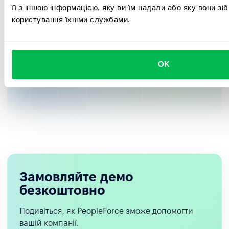
її з іншою інформацією, яку ви їм надали або яку вони зі
Швидка інтеграція з
користування їхніми службами.
вашими інструментами
Дізнатися про інтеграції
OK
Замовляйте демо
безкоштовно
Подивіться, як PeopleForce зможе допомогти
вашій компанії.