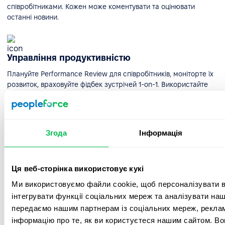
співробітниками. Кожен може коментувати та оцінювати
останні новини.
Управління продуктивністю
Плануйте Performance Review для співробітників, моніторте їх
розвиток, враховуйте фідбек зустрічей 1-on-1. Використайте
оцінку 360 для допомоги у розвитку команди.
Згода
Інформація
Мобільний додаток і Telegram-бот
Додатки PeopleForce для Android та iOS повністю інтегровані з
онлайн-версією системи та нададуть вам свободу управління
Ця веб-сторінка використовує кукі
персоналом у зручний час та будь-якому місці.
Ми використовуємо файли cookie, щоб персоналізувати вм
інтегрувати функції соціальних мереж та аналізувати на
передаємо нашим партнерам із соціальних мереж, реклам
інформацію про те, як ви користуєтеся нашим сайтом. В