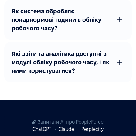
Як система обробляє
понаднормові години в обліку
робочого часу?
Які звіти та аналітика доступні в
модулі обліку робочого часу, і як
ними користуватися?
Запитати AI про PeopleForce:
ChatGPT
Claude
Perplexity