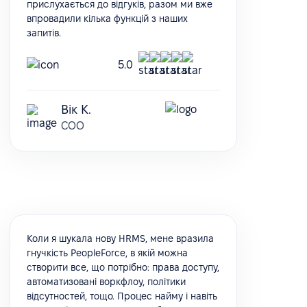
прислухається до відгуків, разом ми вже
впровадили кілька функцій з наших
запитів.
5.0
Вік К.
COO
Коли я шукала нову HRMS, мене вразила
гнучкість PeopleForce, в якій можна
створити все, що потрібно: права доступу,
автоматизовані воркфлоу, політики
відсутностей, тощо. Процес найму і навіть