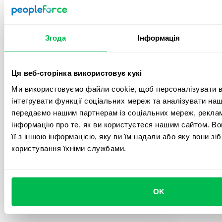
Система глибоко занурює нас у
користувацькі можливості. Після
початкового імпорту даних
впроваджувати всі процеси можна досить
Згода
Інформація
інтуїтивно та зрозуміло, але навіть попри
це, команда Customer Success завжди
доступна для швидкої синхронізації або
Ця веб-сторінка використовує кукі
проведення детального дзвінка щодо
імплементування функцій. Загалом у нас
Ми використовуємо файли cookie, щоб персоналізувати вм
було 5 подібних зустрічей, після яких я
інтегрувати функції соціальних мереж та аналізувати на
відчувала себе досить впевнено, щоб
передаємо нашим партнерам із соціальних мереж, реклам
презентувати систему решті своєї
інформацію про те, як ви користуєтеся нашим сайтом. В
команди.
її з іншою інформацією, яку ви їм надали або яку вони зі
користування їхніми службами.
5.0
Олександра Г.
OK
HR Generalist