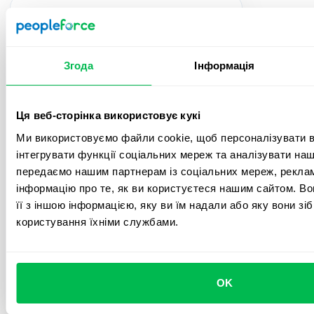
Система глибоко занурює нас у
користувацькі можливості. Після
початкового імпорту даних
впроваджувати всі процеси можна досить
Згода
Інформація
інтуїтивно та зрозуміло, але навіть попри
це, команда Customer Success завжди
доступна для швидкої синхронізації або
Ця веб-сторінка використовує кукі
проведення детального дзвінка щодо
імплементування функцій. Загалом у нас
Ми використовуємо файли cookie, щоб персоналізувати вм
було 5 подібних зустрічей, після яких я
інтегрувати функції соціальних мереж та аналізувати на
відчувала себе досить впевнено, щоб
передаємо нашим партнерам із соціальних мереж, реклам
презентувати систему решті своєї
інформацію про те, як ви користуєтеся нашим сайтом. В
команди.
її з іншою інформацією, яку ви їм надали або яку вони зі
користування їхніми службами.
5.0
Олександра Г.
OK
HR Generalist