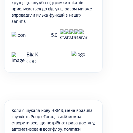
круто, що служба підтримки клієнтів
прислухається до відгуків, разом ми вже
впровадили кілька функцій з наших
запитів.
5.0
Вік К.
COO
Коли я шукала нову HRMS, мене вразила
гнучкість PeopleForce, в якій можна
створити все, що потрібно: права доступу,
автоматизовані воркфлоу, політики