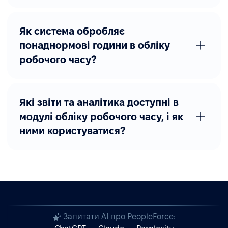
Як система обробляє
понаднормові години в обліку
робочого часу?
Які звіти та аналітика доступні в
модулі обліку робочого часу, і як
ними користуватися?
Запитати AI про PeopleForce: