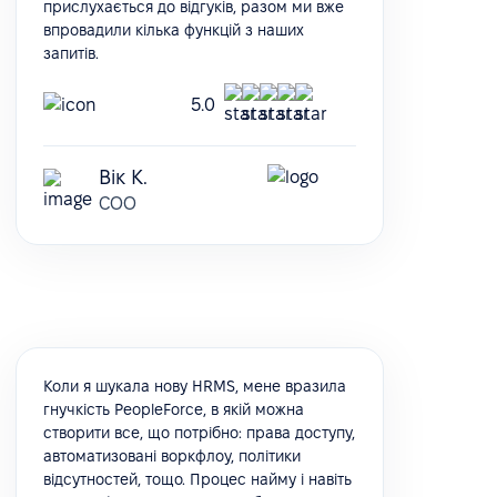
прислухається до відгуків, разом ми вже
впровадили кілька функцій з наших
запитів.
5.0
Вік К.
COO
Коли я шукала нову HRMS, мене вразила
гнучкість PeopleForce, в якій можна
створити все, що потрібно: права доступу,
автоматизовані воркфлоу, політики
відсутностей, тощо. Процес найму і навіть