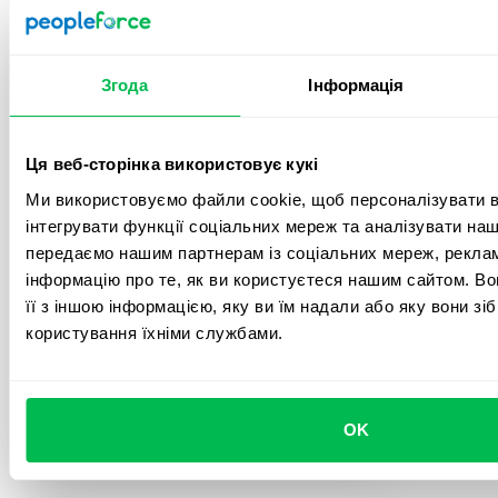
Система глибоко занурює нас у
користувацькі можливості. Після
початкового імпорту даних
впроваджувати всі процеси можна досить
Згода
Інформація
інтуїтивно та зрозуміло, але навіть попри
це, команда Customer Success завжди
доступна для швидкої синхронізації або
Ця веб-сторінка використовує кукі
проведення детального дзвінка щодо
імплементування функцій. Загалом у нас
Ми використовуємо файли cookie, щоб персоналізувати вм
було 5 подібних зустрічей, після яких я
інтегрувати функції соціальних мереж та аналізувати на
відчувала себе досить впевнено, щоб
передаємо нашим партнерам із соціальних мереж, реклам
презентувати систему решті своєї
інформацію про те, як ви користуєтеся нашим сайтом. В
команди.
її з іншою інформацією, яку ви їм надали або яку вони зі
користування їхніми службами.
5.0
Олександра Г.
OK
HR Generalist