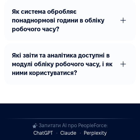
Як система обробляє
понаднормові години в обліку
робочого часу?
Які звіти та аналітика доступні в
модулі обліку робочого часу, і як
ними користуватися?
Запитати AI про PeopleForce:
ChatGPT
Claude
Perplexity