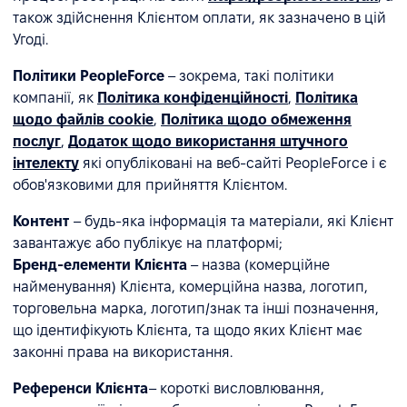
також здійснення Клієнтом оплати, як зазначено в цій
Угоді.
Політики PeopleForce
– зокрема, такі політики
компанії, як
Політика конфіденційності
,
Політика
щодо файлів cookie
,
Політика щодо обмеження
послуг
,
Додаток щодо використання штучного
інтелекту
які опубліковані на веб-сайті PeopleForce і є
обов'язковими для прийняття Клієнтом.
Контент
– будь-яка інформація та матеріали, які Клієнт
завантажує або публікує на платформі;
Бренд-елементи Клієнта
– назва (комерційне
найменування) Клієнта, комерційна назва, логотип,
торговельна марка, логотип/знак та інші позначення,
що ідентифікують Клієнта, та щодо яких Клієнт має
законні права на використання.
Референси Клієнта
– короткі висловлювання,