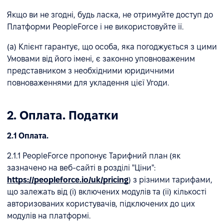
Якщо ви не згодні, будь ласка, не отримуйте доступ до
Платформи PeopleForce і не використовуйте її.
(a) Клієнт гарантує, що особа, яка погоджується з цими
Умовами від його імені, є законно уповноваженим
представником з необхідними юридичними
повноваженнями для укладення цієї Угоди.
2. Оплата. Податки
2.1 Оплата.
2.1.1 PeopleForce пропонує Тарифний план (як
зазначено на веб-сайті в розділі "Ціни":
https://peopleforce.io/uk/pricing
) з різними тарифами,
що залежать від (і) включених модулів та (іі) кількості
авторизованих користувачів, підключених до цих
модулів на платформі.