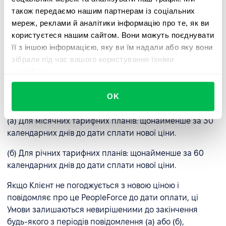
також передаємо нашим партнерам із соціальних
(a) За умови письмового повідомлення Клієнта з
мереж, реклами й аналітики інформацію про те, як ви
наданням Клієнту 14-денного строку (після останнього
користуєтеся нашим сайтом. Вони можуть поєднувати
дня строку сплати) для здійснення повної оплати
її з іншою інформацією, яку ви їм надали або яку вони
згідно з рахунком-фактурою.
зібрали під час вашого користування їхніми
службами.
2.4 Зміна умов та цін.
PeopleForce залишає за собою
право змінювати ці умови та тарифи, за умови
OK
попереднього інформування Клієнта:
(а) Для місячних тарифних планів: щонайменше за 30
календарних днів до дати сплати нової ціни.
(б) Для річних тарифних планів: щонайменше за 60
календарних днів до дати сплати нової ціни.
Якщо Клієнт не погоджується з новою ціною і
повідомляє про це PeopleForce до дати оплати, ці
Умови залишаються невирішеними до закінчення
будь-якого з періодів повідомлення (а) або (б),