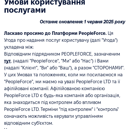
Умови користування
послугами
Останнє оновлення: 1 червня 2025 року
Ласкаво просимо до Платформи PeopleForce.
Ця
Угода про надання послуг користувачу (далі "Угода")
укладена між:
Відповідним підрядником PEOPLEFORCE, зазначеним
тут
, (надалі "PeopleForce", "Ми" або "Нас") і Вами
(надалі "Клієнт", "Ви" або "Ваш"), а разом "СТОРОНАМИ".
У цих Умовах та положеннях, коли ми посилаємося на
"PeopleForce", ми маємо на увазі PeopleForce LTD та її
афілійовані компанії. Афілійованою компанією
PeopleForce LTD є будь-яка компанія або організація,
яка знаходиться під контролем або впливом
PeopleForce LTD. Терміни "під контролем" і "контроль"
означають можливість керувати управлінням
відповідним суб'єктом.