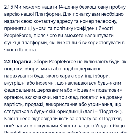
2.1.5 Ми можемо надати 14-денну безкоштовну пробну
версію нашої Платформи. Для початку вам необхідно
надати свою контактну адресу та номер телефону,
прийняти ці умови та політику конфіденційності
PeopleForce, після чого ви зможете налаштувати
функції платформи, які ви хотіли б використовувати в
якості Клієнта.
2.2 Податки.
Збори PeopleForce не включають будь-які
податки, збори, мита або подібні державні
нарахування будь-якого характеру, інші збори,
внутрішні або іноземні, що накладаються будь-яким
федеральним, державним або місцевим податковим
органом, включаючи, наприклад, податки на додану
вартість, продажі, використання або утримання, що
стягуються в будь-якій юрисдикції (далі – "Податки").
Клієнт несе відповідальність за сплату всіх Податків,
пов'язаних з покупками Клієнта за цією Угодою. Якщо
PeopleForce має юридичне зобов'язання сплатити або