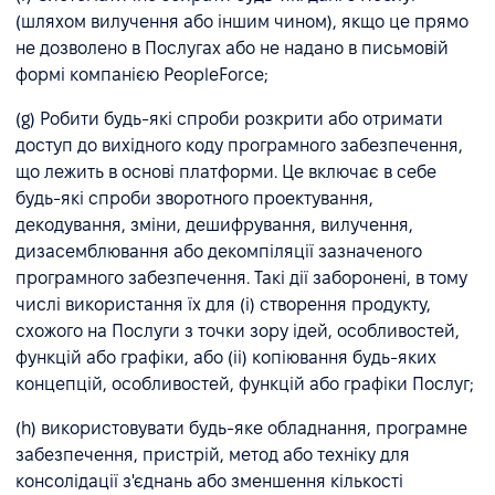
(шляхом вилучення або іншим чином), якщо це прямо
не дозволено в Послугах або не надано в письмовій
формі компанією PeopleForce;
(g) Робити будь-які спроби розкрити або отримати
доступ до вихідного коду програмного забезпечення,
що лежить в основі платформи. Це включає в себе
будь-які спроби зворотного проектування,
декодування, зміни, дешифрування, вилучення,
дизасемблювання або декомпіляції зазначеного
програмного забезпечення. Такі дії заборонені, в тому
числі використання їх для (i) створення продукту,
схожого на Послуги з точки зору ідей, особливостей,
функцій або графіки, або (ii) копіювання будь-яких
концепцій, особливостей, функцій або графіки Послуг;
(h) використовувати будь-яке обладнання, програмне
забезпечення, пристрій, метод або техніку для
консолідації з'єднань або зменшення кількості