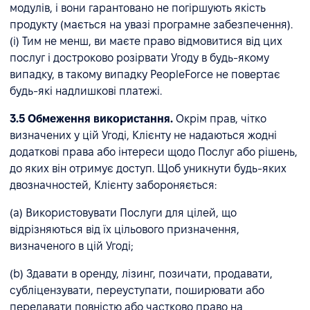
модулів, і вони гарантовано не погіршують якість
продукту (мається на увазі програмне забезпечення).
(i) Тим не менш, ви маєте право відмовитися від цих
послуг і достроково розірвати Угоду в будь-якому
випадку, в такому випадку PeopleForce не повертає
будь-які надлишкові платежі.
3.5 Обмеження використання.
Окрім прав, чітко
визначених у цій Угоді, Клієнту не надаються жодні
додаткові права або інтереси щодо Послуг або рішень,
до яких він отримує доступ. Щоб уникнути будь-яких
двозначностей, Клієнту забороняється:
(a) Використовувати Послуги для цілей, що
відрізняються від їх цільового призначення,
визначеного в цій Угоді;
(b) Здавати в оренду, лізинг, позичати, продавати,
субліцензувати, переуступати, поширювати або
передавати повністю або частково право на