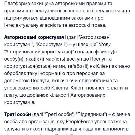
Платформа захищена авторськими правами та
правами інтелектуальної власності, які регулюються та
підтримуються відповідними законами про
інтелектуальну власність та авторські права.
Авторизовані користувачі
(далі "Авторизовані
користувачі", "Користувачі") – у цілях цієї Угоди
"Авторизований користувач(і)" означає фізичну(і)
особу(и), яка(і): (i) має(ють) доступ до Послуг та
користується(ються) ними, та/або (ii) як Клієнт активно
обробляє таку інформацію про персонал за
допомогою Послуги, включаючи співробітників та
уповноважених осіб Клієнта. Клієнт повинен сплатити
плату, що дорівнює кількості Авторизованих
користувачів.
Треті особи
(далі "Треті особи", "Підрядники") – фізична
особа або організація, яку PeopleForce уповноважена
залучати в якості підрядників для надання допомоги в