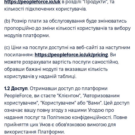
https://peopleforce.io/uk
в розділі "Продукти", та
кількості підключених користувачів.
(b) Розмір плати за обслуговування буде змінюватись
пропорційно до зміни кількості користувачів та вибору
модулів платформи.
(c) Ціни на послуги доступні на веб-сайті за наступним
посиланням:
https://peopleforce.io/uk/pricing
. Ви
можете розрахувати вартість послуги самостійно,
обравши бажані модулі та вказавши кількість
користувачів у наданій таблиці.
1.2
Доступ
. Отримавши доступ до платформи
PeopleForce, ви стаєте "Клієнтом", "Авторизованим
користувачем", "Користувачем" або "Вами". Цей доступ
означає вашу повну згоду з нашими Угодою про
надання послуг та Політикою конфіденційності. Повне
прийняття цих Умов є обов'язковою вимогою для
використання Платформи.