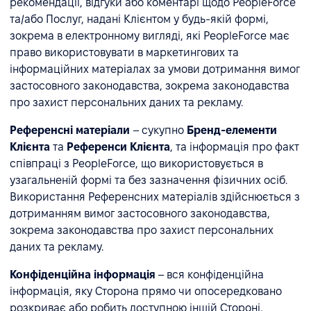
рекомендації, відгуки або коментарі щодо PeopleForce
та/або Послуг, надані Клієнтом у будь-якій формі,
зокрема в електронному вигляді, які PeopleForce має
право використовувати в маркетингових та
інформаційних матеріалах за умови дотримання вимог
застосовного законодавства, зокрема законодавства
про захист персональних даних та рекламу.
Референсні матеріали
– сукупно
Бренд-елементи
Клієнта
та
Референси Клієнта
, та інформація про факт
співпраці з PeopleForce, що використовується в
узагальненій формі та без зазначення фізичних осіб.
Використання Референсних матеріалів здійснюється з
дотриманням вимог застосовного законодавства,
зокрема законодавства про захист персональних
даних та рекламу.
Конфіденційна інформація
– вся конфіденційна
інформація, яку Сторона прямо чи опосередковано
розкриває або робить доступною іншій Стороні,