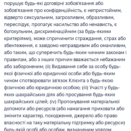
порушує будь-які договірні зобов'язання або
зобов'язання про конфіденційність, є непристойним,
відверто сексуальним, загрозливим, образливим,
переслідує, пропагує насильство або ненависть, є
богохульним, дискримінаційним (за будь-якими
критеріями), може спричинити страждання, страх або
збентеження, є завідомо неправдивим або оманливим,
або таким, що суперечить будь-яким чинним законам і
правилам, або з інших причин вважається небажаним
або забороненим; (ii) Видавання себе за особу будь-
якої фізичної або юридичної особи або будь-яким
чином спотворювати зв'язок Клієнта з будь-якою
фізичною або юридичною особою; (iii) Участі у будь-
яких шахрайських діях або просування будь-яких
шахрайських цілей; (iv) Пропонування матеріальної
допомоги або ресурсів (або намагання приховати або
змінити характер, походження, джерело або право
власності на таку матеріальну підтримку або ресурси)
будь-якій особі або особам, визначеним урядом