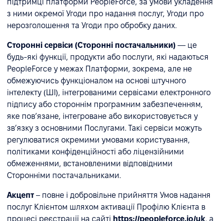
підтримці платформи PeopleForce, за умови укладення
з ними окремої Угоди про надання послуг, Угоди про
нерозголошення та Угоди про обробку даних.
Сторонні сервіси (Сторонні постачальники)
— це
будь-які функції, продукти або послуги, які надаються
PeopleForce у межах Платформи, зокрема, але не
обмежуючись функціоналом на основі штучного
інтелекту (ШІ), інтегрованими сервісами електронного
підпису або стороннім програмним забезпеченням,
яке пов’язане, інтегроване або використовується у
зв’язку з основними Послугами. Такі сервіси можуть
регулюватися окремими умовами користування,
політиками конфіденційності або ліцензійними
обмеженнями, встановленими відповідними
Сторонніми постачальниками.
Акцепт
– повне і добровільне прийняття Умов надання
послуг Клієнтом шляхом активації Профілю Клієнта в
процесі реєстрації на сайті
https://peopleforce.io/uk
, а