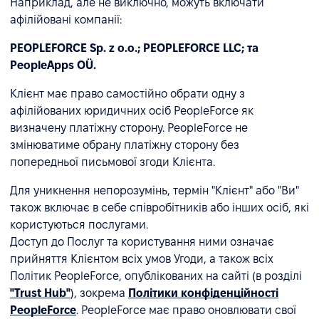
Наприклад, але не виключно, можуть включати
афілійовані компанії:
PEOPLEFORCE Sp. z o.o.; PEOPLEFORCE LLC; та
PeopleApps OÜ.
Клієнт має право самостійно обрати одну з
афілійованих юридичних осіб PeopleForce як
визначену платіжну сторону. PeopleForce не
змінюватиме обрану платіжну сторону без
попередньої письмової згоди Клієнта.
Для уникнення непорозумінь, термін "Клієнт" або "Ви"
також включає в себе співробітників або інших осіб, які
користуються послугами.
Доступ до Послуг та користування ними означає
прийняття Клієнтом всіх умов Угоди, а також всіх
Політик PeopleForce, опублікованих на сайті (в розділі
"Trust Hub"
), зокрема
Політики конфіденційності
PeopleForce
. PeopleForce має право оновлювати свої