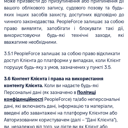
може призвести до призупинення або припинення дії
вашого облікового запису, судового позову та будь-
яких інших засобів захисту, доступних відповідно до
чинного законодавства. PeopleForce залишає за собою
право виявляти, запобігати і блокувати такі дії,
використовуючи будь-які технічні заходи, які
вважатиме необхідними.
3.5.1 PeopleForce залишає за собою право відкликати
доступ Клієнта до платформи у випадках, коли Клієнт
порушує будь-яку з умов, зазначених у пункті 3.5.
3.6 Контент Клієнта і права на використання
контенту Клієнта.
Коли ви надаєте будь-які
Персональні дані (як зазначено в
Політиці
конфіденційності
PeopleForce) та/або неперсональні
дані, які включають дані, інформацію та матеріали,
введені або завантажені на платформу Клієнтом або
Авторизованим користувачем (далі – "Дані Клієнта"),
ви, незалежно від того, чи дієте ви як Клієнт або