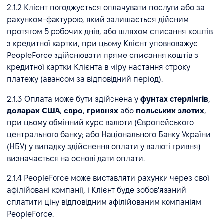
2.1.2 Клієнт погоджується оплачувати послуги або за
рахунком-фактурою, який залишається дійсним
протягом 5 робочих днів, або шляхом списання коштів
з кредитної картки, при цьому Клієнт уповноважує
PeopleForce здійснювати пряме списання коштів з
кредитної картки Клієнта в міру настання строку
платежу (авансом за відповідний період).
2.1.3 Оплата може бути здійснена у
фунтах стерлінгів
,
доларах США
,
євро
,
гривнях
або
польських злотих
,
при цьому обмінний курс валюти (Європейського
центрального банку; або Національного Банку України
(НБУ) у випадку здійснення оплати у валюті гривня)
визначається на основі дати оплати.
2.1.4 PeopleForce може виставляти рахунки через свої
афілійовані компанії, і Клієнт буде зобов'язаний
сплатити ціну відповідним афілійованим компаніям
PeopleForce.