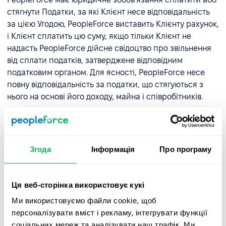
стягнути Податки, за які Клієнт несе відповідальність
за цією Угодою, PeopleForce виставить Клієнту рахунок,
і Клієнт сплатить цю суму, якщо тільки Клієнт не
надасть PeopleForce дійсне свідоцтво про звільнення
від сплати податків, затверджене відповідним
податковим органом. Для ясності, PeopleForce несе
повну відповідальність за податки, що стягуються з
нього на основі його доходу, майна і співробітників.
2.3 Затримка платежів.
Якщо оплата не була отримана
PeopleForce на дату, зазначену в Інвойсі, і не
впливаючи на будь-які інші права та засоби правового
Згода
Інформація
Про програму
захисту, доступні PeopleForce за цією Угодою,
PeopleForce може, не несучи жодної відповідальності
перед Клієнтом: (i) тимчасово призупинити доступ до
Ця веб-сторінка використовує кукі
платформи, окремих модулів або всієї платформи, (ii)
Ми використовуємо файли cookie, щоб
PeopleForce не буде зобов'язаний надавати будь-які
персоналізувати вміст і рекламу, інтегрувати функції
або всі послуги, поки Клієнт не погасить існуючу
соціальних мереж та аналізувати наш трафік. Ми
заборгованість.