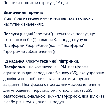
Політики протягом строку дії Угоди.
Визначення термінів
У цій Угоді наведені нижче терміни вживаються у
наступних значеннях:
Послуги
(надалі "послуги”) – комплекс послуг, що
включає в себе (1) надання Клієнту доступу до
Платформи PeopleForce (далі – "платформа",
"програмне забезпечення");
(2) надання Клієнту
технічної підтримки
.
Платформа
– це комплексна HRM-платформа,
адаптована для середнього бізнесу (СБ), яка управляє
досвідом співробітників та автоматизує рутинні
завдання. Платформа є програмним забезпеченням
для управління персоналом як послугою (SaaS),
багатофункціональною HRM-платформою, яка включає
в себе різні функціональні модулі.