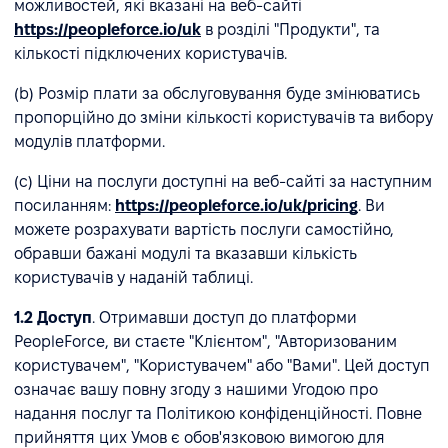
можливостей, які вказані на веб-сайті
https://peopleforce.io/uk
в розділі "Продукти", та
кількості підключених користувачів.
(b) Розмір плати за обслуговування буде змінюватись
пропорційно до зміни кількості користувачів та вибору
модулів платформи.
(c) Ціни на послуги доступні на веб-сайті за наступним
посиланням:
https://peopleforce.io/uk/pricing
. Ви
можете розрахувати вартість послуги самостійно,
обравши бажані модулі та вказавши кількість
користувачів у наданій таблиці.
1.2
Доступ
. Отримавши доступ до платформи
PeopleForce, ви стаєте "Клієнтом", "Авторизованим
користувачем", "Користувачем" або "Вами". Цей доступ
означає вашу повну згоду з нашими Угодою про
надання послуг та Політикою конфіденційності. Повне
прийняття цих Умов є обов'язковою вимогою для