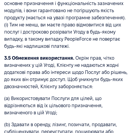
основне призначення і функціональність зазначених
модулів, і вони гарантовано не погіршують якість
продукту (мається на увазі програмне забезпечення).
(i) Тим не менш, ви маєте право відмовитися від цих
послуг і достроково розірвати Угоду в будь-якому
випадку, в такому випадку PeopleForce не повертає
будь-які надлишкові платежі.
3.5 Обмеження використання.
Окрім прав, чітко
визначених у цій Угоді, Клієнту не надаються жодні
додаткові права або інтереси щодо Послуг або рішень,
до яких він отримує доступ. Щоб уникнути будь-яких
двозначностей, Клієнту забороняється:
(a) Використовувати Послуги для цілей, що
відрізняються від їх цільового призначення,
визначеного в цій Угоді;
(b) Здавати в оренду, лізинг, позичати, продавати,
субліцензувати, переуступати, поширювати або