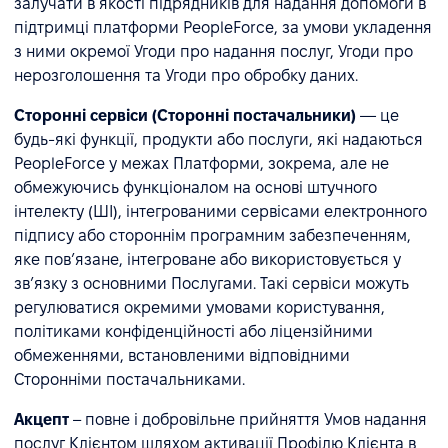
залучати в якості підрядників для надання допомоги в
підтримці платформи PeopleForce, за умови укладення
з ними окремої Угоди про надання послуг, Угоди про
нерозголошення та Угоди про обробку даних.
Сторонні сервіси (Сторонні постачальники)
— це
будь-які функції, продукти або послуги, які надаються
PeopleForce у межах Платформи, зокрема, але не
обмежуючись функціоналом на основі штучного
інтелекту (ШІ), інтегрованими сервісами електронного
підпису або стороннім програмним забезпеченням,
яке пов’язане, інтегроване або використовується у
зв’язку з основними Послугами. Такі сервіси можуть
регулюватися окремими умовами користування,
політиками конфіденційності або ліцензійними
обмеженнями, встановленими відповідними
Сторонніми постачальниками.
Акцепт
– повне і добровільне прийняття Умов надання
послуг Клієнтом шляхом активації Профілю Клієнта в