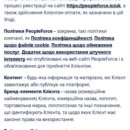
процесі реєстрації на сайті
https://peopleforce.io/uk
, а
також здійснення Клієнтом оплати, як зазначено в цій
Угоді.
Політики PeopleForce
– зокрема, такі політики
компанії, як
Політика конфіденційності
,
Політика
щодо файлів cookie
,
Політика щодо обмеження
послуг
,
Додаток щодо використання штучного
інтелекту
які опубліковані на веб-сайті PeopleForce і є
обов'язковими для прийняття Клієнтом.
Контент
– будь-яка інформація та матеріали, які Клієнт
завантажує або публікує на платформі;
Бренд-елементи Клієнта
– назва (комерційне
найменування) Клієнта, комерційна назва, логотип,
торговельна марка, логотип/знак та інші позначення,
що ідентифікують Клієнта, та щодо яких Клієнт має
законні права на використання.