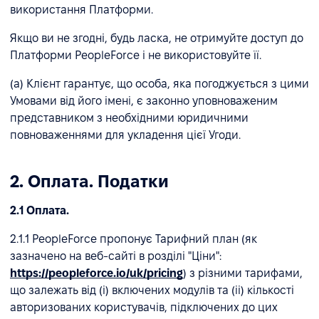
використання Платформи.
Якщо ви не згодні, будь ласка, не отримуйте доступ до
Платформи PeopleForce і не використовуйте її.
(a) Клієнт гарантує, що особа, яка погоджується з цими
Умовами від його імені, є законно уповноваженим
представником з необхідними юридичними
повноваженнями для укладення цієї Угоди.
2. Оплата. Податки
2.1 Оплата.
2.1.1 PeopleForce пропонує Тарифний план (як
зазначено на веб-сайті в розділі "Ціни":
https://peopleforce.io/uk/pricing
) з різними тарифами,
що залежать від (і) включених модулів та (іі) кількості
авторизованих користувачів, підключених до цих