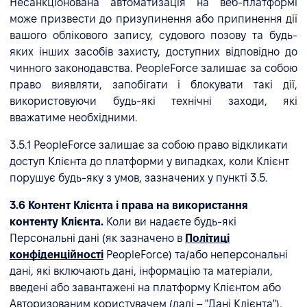
Несанкціонована автоматизація на веб-платформі
може призвести до призупинення або припинення дії
вашого облікового запису, судового позову та будь-
яких інших засобів захисту, доступних відповідно до
чинного законодавства. PeopleForce залишає за собою
право виявляти, запобігати і блокувати такі дії,
використовуючи будь-які технічні заходи, які
вважатиме необхідними.
3.5.1 PeopleForce залишає за собою право відкликати
доступ Клієнта до платформи у випадках, коли Клієнт
порушує будь-яку з умов, зазначених у пункті 3.5.
3.6 Контент Клієнта і права на використання
контенту Клієнта.
Коли ви надаєте будь-які
Персональні дані (як зазначено в
Політиці
конфіденційності
PeopleForce) та/або неперсональні
дані, які включають дані, інформацію та матеріали,
введені або завантажені на платформу Клієнтом або
Авторизованим користувачем (далі – "Дані Клієнта"),