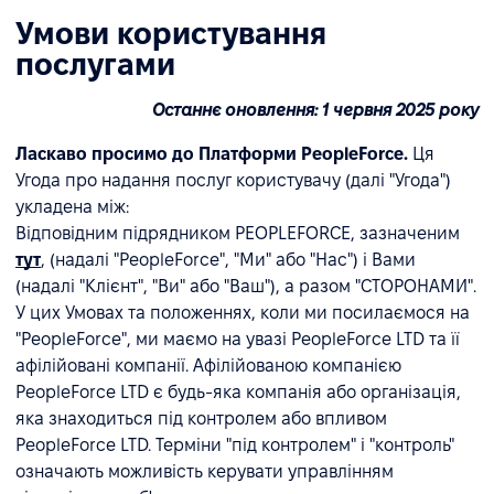
Умови користування
послугами
Останнє оновлення: 1 червня 2025 року
Ласкаво просимо до Платформи PeopleForce.
Ця
Угода про надання послуг користувачу (далі "Угода")
укладена між:
Відповідним підрядником PEOPLEFORCE, зазначеним
тут
, (надалі "PeopleForce", "Ми" або "Нас") і Вами
(надалі "Клієнт", "Ви" або "Ваш"), а разом "СТОРОНАМИ".
У цих Умовах та положеннях, коли ми посилаємося на
"PeopleForce", ми маємо на увазі PeopleForce LTD та її
афілійовані компанії. Афілійованою компанією
PeopleForce LTD є будь-яка компанія або організація,
яка знаходиться під контролем або впливом
PeopleForce LTD. Терміни "під контролем" і "контроль"
означають можливість керувати управлінням