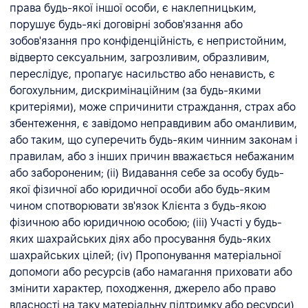
права будь-якої іншої особи, є наклепницьким,
порушує будь-які договірні зобов'язання або
зобов'язання про конфіденційність, є непристойним,
відверто сексуальним, загрозливим, образливим,
переслідує, пропагує насильство або ненависть, є
богохульним, дискримінаційним (за будь-якими
критеріями), може спричинити страждання, страх або
збентеження, є завідомо неправдивим або оманливим,
або таким, що суперечить будь-яким чинним законам і
правилам, або з інших причин вважається небажаним
або забороненим; (ii) Видавання себе за особу будь-
якої фізичної або юридичної особи або будь-яким
чином спотворювати зв'язок Клієнта з будь-якою
фізичною або юридичною особою; (iii) Участі у будь-
яких шахрайських діях або просування будь-яких
шахрайських цілей; (iv) Пропонування матеріальної
допомоги або ресурсів (або намагання приховати або
змінити характер, походження, джерело або право
власності на таку матеріальну підтримку або ресурси)