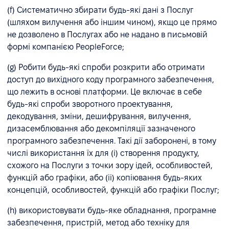
(f) Систематично збирати будь-які дані з Послуг
(шляхом вилучення або іншим чином), якщо це прямо
не дозволено в Послугах або не надано в письмовій
формі компанією PeopleForce;
(g) Робити будь-які спроби розкрити або отримати
доступ до вихідного коду програмного забезпечення,
що лежить в основі платформи. Це включає в себе
будь-які спроби зворотного проектування,
декодування, зміни, дешифрування, вилучення,
дизасемблювання або декомпіляції зазначеного
програмного забезпечення. Такі дії заборонені, в тому
числі використання їх для (i) створення продукту,
схожого на Послуги з точки зору ідей, особливостей,
функцій або графіки, або (ii) копіювання будь-яких
концепцій, особливостей, функцій або графіки Послуг;
(h) використовувати будь-яке обладнання, програмне
забезпечення, пристрій, метод або техніку для