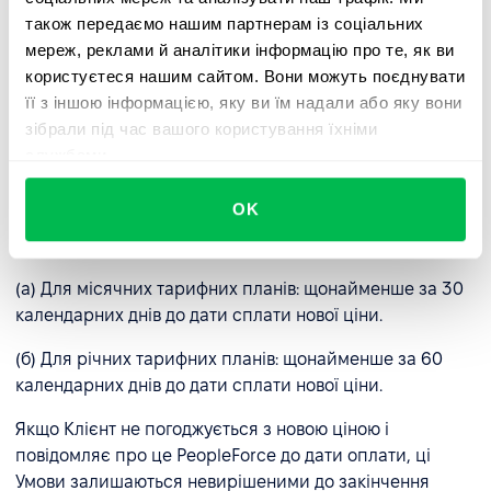
також передаємо нашим партнерам із соціальних
заборгованість.
мереж, реклами й аналітики інформацію про те, як ви
(a) За умови письмового повідомлення Клієнта з
користуєтеся нашим сайтом. Вони можуть поєднувати
наданням Клієнту 14-денного строку (після останнього
її з іншою інформацією, яку ви їм надали або яку вони
дня строку сплати) для здійснення повної оплати
зібрали під час вашого користування їхніми
згідно з рахунком-фактурою.
службами.
2.4 Зміна умов та цін.
PeopleForce залишає за собою
OK
право змінювати ці умови та тарифи, за умови
попереднього інформування Клієнта:
(а) Для місячних тарифних планів: щонайменше за 30
календарних днів до дати сплати нової ціни.
(б) Для річних тарифних планів: щонайменше за 60
календарних днів до дати сплати нової ціни.
Якщо Клієнт не погоджується з новою ціною і
повідомляє про це PeopleForce до дати оплати, ці
Умови залишаються невирішеними до закінчення