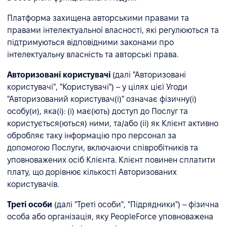
Платформа захищена авторськими правами та
правами інтелектуальної власності, які регулюються та
підтримуються відповідними законами про
інтелектуальну власність та авторські права.
Авторизовані користувачі
(далі "Авторизовані
користувачі", "Користувачі") – у цілях цієї Угоди
"Авторизований користувач(і)" означає фізичну(і)
особу(и), яка(і): (i) має(ють) доступ до Послуг та
користується(ються) ними, та/або (ii) як Клієнт активно
обробляє таку інформацію про персонал за
допомогою Послуги, включаючи співробітників та
уповноважених осіб Клієнта. Клієнт повинен сплатити
плату, що дорівнює кількості Авторизованих
користувачів.
Треті особи
(далі "Треті особи", "Підрядники") – фізична
особа або організація, яку PeopleForce уповноважена