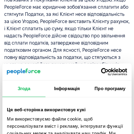
PeopleForce має юридичне зобов'язання сплатити або
стягнути Податки, за які Клієнт несе відповідальність
за цією Угодою, PeopleForce виставить Клієнту рахунок,
і Клієнт сплатить цю суму, якщо тільки Клієнт не
надасть PeopleForce дійсне свідоцтво про звільнення
від сплати податків, затверджене відповідним
податковим органом. Для ясності, PeopleForce несе
повну відповідальність за податки, що стягуються з
нього на основі його доходу, майна і співробітників.
2.3 Затримка платежів.
Якщо оплата не була отримана
PeopleForce на дату, зазначену в Інвойсі, і не
Згода
Інформація
Про програму
впливаючи на будь-які інші права та засоби правового
захисту, доступні PeopleForce за цією Угодою,
PeopleForce може, не несучи жодної відповідальності
Ця веб-сторінка використовує кукі
перед Клієнтом: (i) тимчасово призупинити доступ до
Ми використовуємо файли cookie, щоб
платформи, окремих модулів або всієї платформи, (ii)
персоналізувати вміст і рекламу, інтегрувати функції
PeopleForce не буде зобов'язаний надавати будь-які
соціальних мереж та аналізувати наш трафік. Ми
або всі послуги, поки Клієнт не погасить існуючу