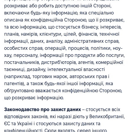
розкриває або робить доступною іншій Стороні,
включаючи будь-яку інформацію, яка спеціально
описана як конфіденційна Стороною, що її розкриває,
та всю інформацію, що стосується бізнесу, інтересів,
планів, намірів, клієнтури, цілей, фінансів, технічної
інформації, даних, аналізу, адміністративних справ,
особистих справ, операцій, процесів, політики, ноу-
хау, персоналу, інформації про продукти або послуги,
постачальників, дистриб'юторів, агентів, комерційної
таємниці, дизайну, інтелектуальної власності
(наприклад, торгових марок, авторських прав і
патентів), а також будь-якої іншої інформації, яка
обґрунтовано вважається конфіденційною Стороною,
що розкриває інформацію.
Законодавство про захист даних
– стосується всіх
відповідних законів, які наразі діють у Великобританії,
ЄС та Україні і стосуються захисту даних та
конфіденційності. Сюди входять, серед іншого,