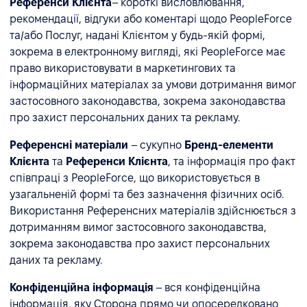
Референси Клієнта
– короткі висловлювання,
рекомендації, відгуки або коментарі щодо PeopleForce
та/або Послуг, надані Клієнтом у будь-якій формі,
зокрема в електронному вигляді, які PeopleForce має
право використовувати в маркетингових та
інформаційних матеріалах за умови дотримання вимог
застосовного законодавства, зокрема законодавства
про захист персональних даних та рекламу.
Референсні матеріали
– сукупно
Бренд-елементи
Клієнта
та
Референси Клієнта
, та інформація про факт
співпраці з PeopleForce, що використовується в
узагальненій формі та без зазначення фізичних осіб.
Використання Референсних матеріалів здійснюється з
дотриманням вимог застосовного законодавства,
зокрема законодавства про захист персональних
даних та рекламу.
Конфіденційна інформація
– вся конфіденційна
інформація, яку Сторона прямо чи опосередковано