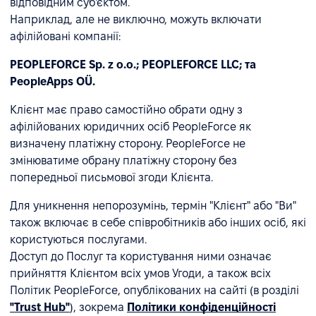
відповідним суб'єктом.
Наприклад, але не виключно, можуть включати
афілійовані компанії:
PEOPLEFORCE Sp. z o.o.; PEOPLEFORCE LLC; та
PeopleApps OÜ.
Клієнт має право самостійно обрати одну з
афілійованих юридичних осіб PeopleForce як
визначену платіжну сторону. PeopleForce не
змінюватиме обрану платіжну сторону без
попередньої письмової згоди Клієнта.
Для уникнення непорозумінь, термін "Клієнт" або "Ви"
також включає в себе співробітників або інших осіб, які
користуються послугами.
Доступ до Послуг та користування ними означає
прийняття Клієнтом всіх умов Угоди, а також всіх
Політик PeopleForce, опублікованих на сайті (в розділі
"Trust Hub"
), зокрема
Політики конфіденційності