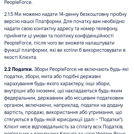
PeopleForce.
2.1.5 Ми можемо надати 14-денну безкоштовну пробну
версію нашої Платформи. Для початку вам необхідно
надати свою контактну адресу та номер телефону,
прийняти ці умови та політику конфіденційності
PeopleForce, після чого ви зможете налаштувати
функції платформи, які ви хотіли б використовувати в
якості Клієнта.
2.2 Податки.
Збори PeopleForce не включають будь-які
податки, збори, мита або подібні державні
нарахування будь-якого характеру, інші збори,
внутрішні або іноземні, що накладаються будь-яким
федеральним, державним або місцевим податковим
органом, включаючи, наприклад, податки на додану
вартість, продажі, використання або утримання, що
стягуються в будь-якій юрисдикції (далі – "Податки").
Клієнт несе відповідальність за сплату всіх Податків,
пов'язаних з покупками Клієнта за цією Угодою. Якщо