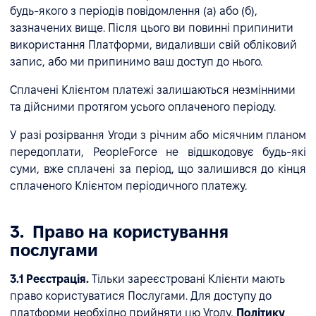
будь-якого з періодів повідомлення (а) або (б),
зазначених вище. Після цього ви повинні припинити
використання Платформи, видаливши свій обліковий
запис, або ми припинимо ваш доступ до нього.
Сплачені Клієнтом платежі залишаються незмінними
та дійсними протягом усього оплаченого періоду.
У разі розірвання Угоди з річним або місячним планом
передоплати, PeopleForce не відшкодовує будь-які
суми, вже сплачені за період, що залишився до кінця
сплаченого Клієнтом періодичного платежу.
3. Право на користування
послугами
3.1 Реєстрація.
Тільки зареєстровані Клієнти мають
право користуватися Послугами. Для доступу до
платформи необхідно прийняти цю Угоду,
Політику