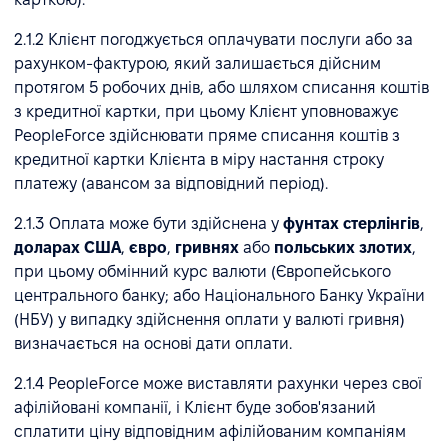
2.1.2 Клієнт погоджується оплачувати послуги або за
рахунком-фактурою, який залишається дійсним
протягом 5 робочих днів, або шляхом списання коштів
з кредитної картки, при цьому Клієнт уповноважує
PeopleForce здійснювати пряме списання коштів з
кредитної картки Клієнта в міру настання строку
платежу (авансом за відповідний період).
2.1.3 Оплата може бути здійснена у
фунтах стерлінгів
,
доларах США
,
євро
,
гривнях
або
польських злотих
,
при цьому обмінний курс валюти (Європейського
центрального банку; або Національного Банку України
(НБУ) у випадку здійснення оплати у валюті гривня)
визначається на основі дати оплати.
2.1.4 PeopleForce може виставляти рахунки через свої
афілійовані компанії, і Клієнт буде зобов'язаний
сплатити ціну відповідним афілійованим компаніям