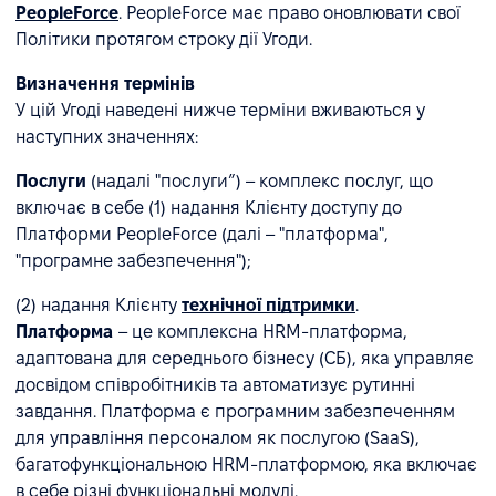
PeopleForce
. PeopleForce має право оновлювати свої
Політики протягом строку дії Угоди.
Визначення термінів
У цій Угоді наведені нижче терміни вживаються у
наступних значеннях:
Послуги
(надалі "послуги”) – комплекс послуг, що
включає в себе (1) надання Клієнту доступу до
Платформи PeopleForce (далі – "платформа",
"програмне забезпечення");
(2) надання Клієнту
технічної підтримки
.
Платформа
– це комплексна HRM-платформа,
адаптована для середнього бізнесу (СБ), яка управляє
досвідом співробітників та автоматизує рутинні
завдання. Платформа є програмним забезпеченням
для управління персоналом як послугою (SaaS),
багатофункціональною HRM-платформою, яка включає
в себе різні функціональні модулі.