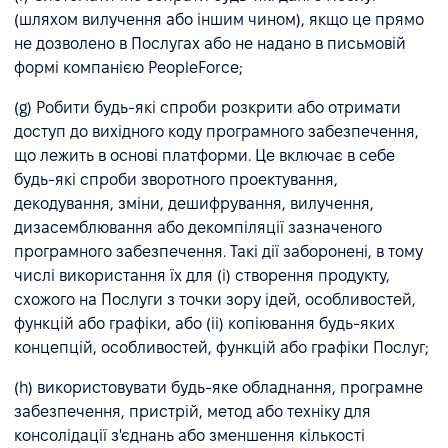
(шляхом вилучення або іншим чином), якщо це прямо
не дозволено в Послугах або не надано в письмовій
формі компанією PeopleForce;
(g) Робити будь-які спроби розкрити або отримати
доступ до вихідного коду програмного забезпечення,
що лежить в основі платформи. Це включає в себе
будь-які спроби зворотного проектування,
декодування, зміни, дешифрування, вилучення,
дизасемблювання або декомпіляції зазначеного
програмного забезпечення. Такі дії заборонені, в тому
числі використання їх для (i) створення продукту,
схожого на Послуги з точки зору ідей, особливостей,
функцій або графіки, або (ii) копіювання будь-яких
концепцій, особливостей, функцій або графіки Послуг;
(h) використовувати будь-яке обладнання, програмне
забезпечення, пристрій, метод або техніку для
консолідації з'єднань або зменшення кількості