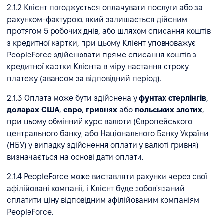
2.1.2 Клієнт погоджується оплачувати послуги або за
рахунком-фактурою, який залишається дійсним
протягом 5 робочих днів, або шляхом списання коштів
з кредитної картки, при цьому Клієнт уповноважує
PeopleForce здійснювати пряме списання коштів з
кредитної картки Клієнта в міру настання строку
платежу (авансом за відповідний період).
2.1.3 Оплата може бути здійснена у
фунтах стерлінгів
,
доларах США
,
євро
,
гривнях
або
польських злотих
,
при цьому обмінний курс валюти (Європейського
центрального банку; або Національного Банку України
(НБУ) у випадку здійснення оплати у валюті гривня)
визначається на основі дати оплати.
2.1.4 PeopleForce може виставляти рахунки через свої
афілійовані компанії, і Клієнт буде зобов'язаний
сплатити ціну відповідним афілійованим компаніям
PeopleForce.