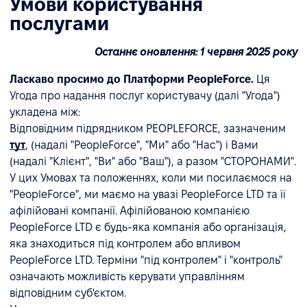
Умови користування
послугами
Останнє оновлення: 1 червня 2025 року
Ласкаво просимо до Платформи PeopleForce.
Ця
Угода про надання послуг користувачу (далі "Угода")
укладена між:
Відповідним підрядником PEOPLEFORCE, зазначеним
тут
, (надалі "PeopleForce", "Ми" або "Нас") і Вами
(надалі "Клієнт", "Ви" або "Ваш"), а разом "СТОРОНАМИ".
У цих Умовах та положеннях, коли ми посилаємося на
"PeopleForce", ми маємо на увазі PeopleForce LTD та її
афілійовані компанії. Афілійованою компанією
PeopleForce LTD є будь-яка компанія або організація,
яка знаходиться під контролем або впливом
PeopleForce LTD. Терміни "під контролем" і "контроль"
означають можливість керувати управлінням
відповідним суб'єктом.