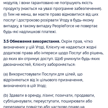
модулів, і вони гарантовано не погіршують якість
продукту (мається на увазі програмне забезпечення).
(i) Тим не менш, ви маєте право відмовитися від цих
послуг і достроково розірвати Угоду в будь-якому
випадку, в такому випадку PeopleForce не повертає
будь-які надлишкові платежі.
3.5 Обмеження використання.
Окрім прав, чітко
визначених у цій Угоді, Клієнту не надаються жодні
додаткові права або інтереси щодо Послуг або рішень,
до яких він отримує доступ. Щоб уникнути будь-яких
двозначностей, Клієнту забороняється:
(a) Використовувати Послуги для цілей, що
відрізняються від їх цільового призначення,
визначеного в цій Угоді;
(b) Здавати в оренду, лізинг, позичати, продавати,
субліцензувати, переуступати, поширювати або
передавати повністю або частково право на