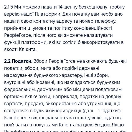
2.1.5 Ми можемо надати 14-денну безкоштовну пробну
версію нашої Платформи. Для початку вам необхідно
надати свою контактну адресу та номер телефону,
прийняти ці умови та політику конфіденційності
PeopleForce, після чого ви зможете налаштувати
функції платформи, які ви хотіли б використовувати в
якості Клієнта.
2.2 Податки.
Збори PeopleForce не включають будь-які
податки, збори, мита або подібні державні
нарахування будь-якого характеру, інші збори,
внутрішні або іноземні, що накладаються будь-яким
федеральним, державним або місцевим податковим
органом, включаючи, наприклад, податки на додану
вартість, продажі, використання або утримання, що
стягуються в будь-якій юрисдикції (далі – "Податки").
Клієнт несе відповідальність за сплату всіх Податків,
пов'язаних з покупками Клієнта за цією Угодою. Якщо
PeopleForce має юридичне зобов'язання сплатити або