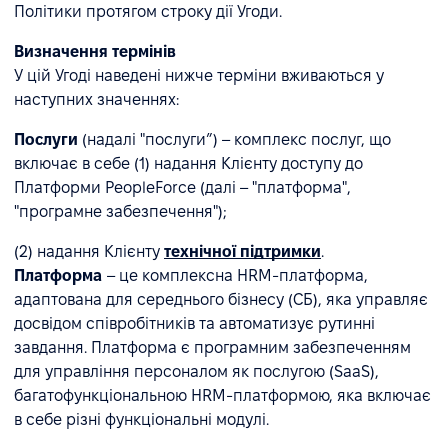
Політики протягом строку дії Угоди.
Визначення термінів
У цій Угоді наведені нижче терміни вживаються у
наступних значеннях:
Послуги
(надалі "послуги”) – комплекс послуг, що
включає в себе (1) надання Клієнту доступу до
Платформи PeopleForce (далі – "платформа",
"програмне забезпечення");
(2) надання Клієнту
технічної підтримки
.
Платформа
– це комплексна HRM-платформа,
адаптована для середнього бізнесу (СБ), яка управляє
досвідом співробітників та автоматизує рутинні
завдання. Платформа є програмним забезпеченням
для управління персоналом як послугою (SaaS),
багатофункціональною HRM-платформою, яка включає
в себе різні функціональні модулі.