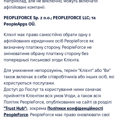
Наприклад, але не виключно, можуть включати
афілійовані компанії:
PEOPLEFORCE Sp. z o.o.; PEOPLEFORCE LLC; та
PeopleApps OÜ.
Клієнт має право самостійно обрати одну з
афілійованих юридичних осіб PeopleForce як
визначену платіжну сторону. PeopleForce не
змінюватиме обрану платіжну сторону без
попередньої письмової згоди Клієнта.
Для уникнення непорозумінь, термін "Клієнт" або "Ви"
також включає в себе співробітників або інших осіб, які
користуються послугами.
Доступ до Послуг та користування ними означає
прийняття Клієнтом всіх умов Угоди, а також всіх
Політик PeopleForce, опублікованих на сайті (в розділі
"Trust Hub"
), зокрема
Політики конфіденційності
PeopleForce
. PeopleForce має право оновлювати свої