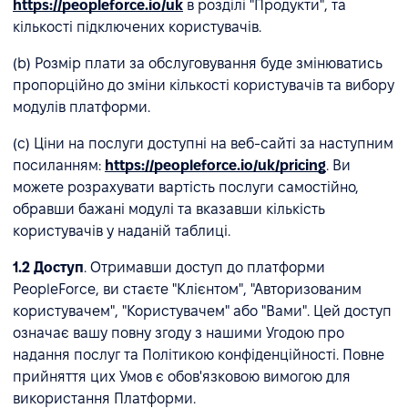
https://peopleforce.io/uk
в розділі "Продукти", та
кількості підключених користувачів.
(b) Розмір плати за обслуговування буде змінюватись
пропорційно до зміни кількості користувачів та вибору
модулів платформи.
(c) Ціни на послуги доступні на веб-сайті за наступним
посиланням:
https://peopleforce.io/uk/pricing
. Ви
можете розрахувати вартість послуги самостійно,
обравши бажані модулі та вказавши кількість
користувачів у наданій таблиці.
1.2
Доступ
. Отримавши доступ до платформи
PeopleForce, ви стаєте "Клієнтом", "Авторизованим
користувачем", "Користувачем" або "Вами". Цей доступ
означає вашу повну згоду з нашими Угодою про
надання послуг та Політикою конфіденційності. Повне
прийняття цих Умов є обов'язковою вимогою для
використання Платформи.