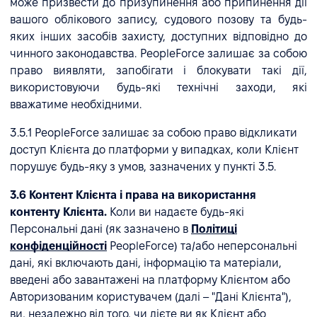
може призвести до призупинення або припинення дії
вашого облікового запису, судового позову та будь-
яких інших засобів захисту, доступних відповідно до
чинного законодавства. PeopleForce залишає за собою
право виявляти, запобігати і блокувати такі дії,
використовуючи будь-які технічні заходи, які
вважатиме необхідними.
3.5.1 PeopleForce залишає за собою право відкликати
доступ Клієнта до платформи у випадках, коли Клієнт
порушує будь-яку з умов, зазначених у пункті 3.5.
3.6 Контент Клієнта і права на використання
контенту Клієнта.
Коли ви надаєте будь-які
Персональні дані (як зазначено в
Політиці
конфіденційності
PeopleForce) та/або неперсональні
дані, які включають дані, інформацію та матеріали,
введені або завантажені на платформу Клієнтом або
Авторизованим користувачем (далі – "Дані Клієнта"),
ви, незалежно від того, чи дієте ви як Клієнт або