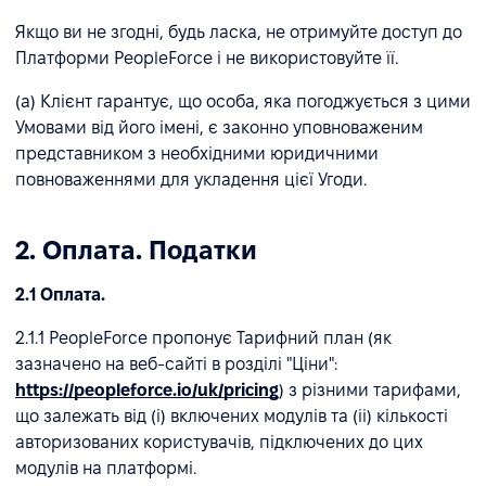
Якщо ви не згодні, будь ласка, не отримуйте доступ до
Платформи PeopleForce і не використовуйте її.
(a) Клієнт гарантує, що особа, яка погоджується з цими
Умовами від його імені, є законно уповноваженим
представником з необхідними юридичними
повноваженнями для укладення цієї Угоди.
2. Оплата. Податки
2.1 Оплата.
2.1.1 PeopleForce пропонує Тарифний план (як
зазначено на веб-сайті в розділі "Ціни":
https://peopleforce.io/uk/pricing
) з різними тарифами,
що залежать від (і) включених модулів та (іі) кількості
авторизованих користувачів, підключених до цих
модулів на платформі.