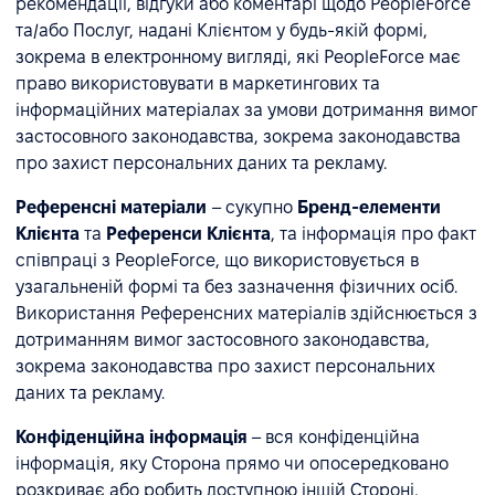
рекомендації, відгуки або коментарі щодо PeopleForce
та/або Послуг, надані Клієнтом у будь-якій формі,
зокрема в електронному вигляді, які PeopleForce має
право використовувати в маркетингових та
інформаційних матеріалах за умови дотримання вимог
застосовного законодавства, зокрема законодавства
про захист персональних даних та рекламу.
Референсні матеріали
– сукупно
Бренд-елементи
Клієнта
та
Референси Клієнта
, та інформація про факт
співпраці з PeopleForce, що використовується в
узагальненій формі та без зазначення фізичних осіб.
Використання Референсних матеріалів здійснюється з
дотриманням вимог застосовного законодавства,
зокрема законодавства про захист персональних
даних та рекламу.
Конфіденційна інформація
– вся конфіденційна
інформація, яку Сторона прямо чи опосередковано
розкриває або робить доступною іншій Стороні,