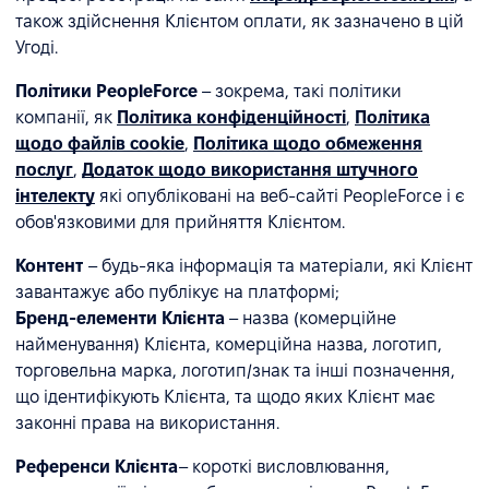
також здійснення Клієнтом оплати, як зазначено в цій
Угоді.
Політики PeopleForce
– зокрема, такі політики
компанії, як
Політика конфіденційності
,
Політика
щодо файлів cookie
,
Політика щодо обмеження
послуг
,
Додаток щодо використання штучного
інтелекту
які опубліковані на веб-сайті PeopleForce і є
обов'язковими для прийняття Клієнтом.
Контент
– будь-яка інформація та матеріали, які Клієнт
завантажує або публікує на платформі;
Бренд-елементи Клієнта
– назва (комерційне
найменування) Клієнта, комерційна назва, логотип,
торговельна марка, логотип/знак та інші позначення,
що ідентифікують Клієнта, та щодо яких Клієнт має
законні права на використання.
Референси Клієнта
– короткі висловлювання,