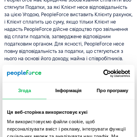
стягнути Податки, за які Клієнт несе відповідальність
за цією Угодою, PeopleForce виставить Клієнту рахунок,
і Клієнт сплатить цю суму, якщо тільки Клієнт не
надасть PeopleForce дійсне свідоцтво про звільнення
від сплати податків, затверджене відповідним
податковим органом. Для ясності, PeopleForce несе
повну відповідальність за податки, що стягуються з
нього на основі його доходу, майна і співробітників.
2.3 Затримка платежів.
Якщо оплата не була отримана
PeopleForce на дату, зазначену в Інвойсі, і не
впливаючи на будь-які інші права та засоби правового
Згода
Інформація
Про програму
захисту, доступні PeopleForce за цією Угодою,
PeopleForce може, не несучи жодної відповідальності
перед Клієнтом: (i) тимчасово призупинити доступ до
Ця веб-сторінка використовує кукі
платформи, окремих модулів або всієї платформи, (ii)
Ми використовуємо файли cookie, щоб
PeopleForce не буде зобов'язаний надавати будь-які
персоналізувати вміст і рекламу, інтегрувати функції
або всі послуги, поки Клієнт не погасить існуючу
соціальних мереж та аналізувати наш трафік. Ми
заборгованість.