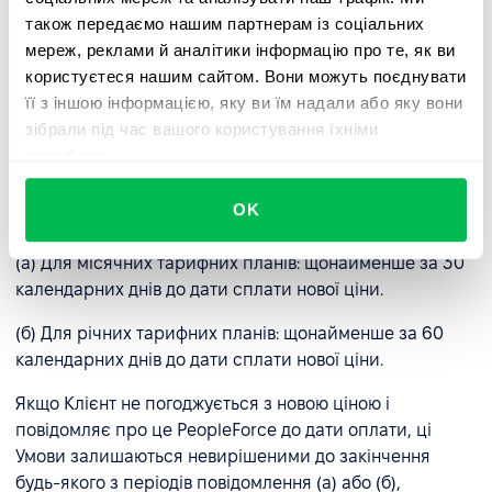
також передаємо нашим партнерам із соціальних
(a) За умови письмового повідомлення Клієнта з
мереж, реклами й аналітики інформацію про те, як ви
наданням Клієнту 14-денного строку (після останнього
користуєтеся нашим сайтом. Вони можуть поєднувати
дня строку сплати) для здійснення повної оплати
її з іншою інформацією, яку ви їм надали або яку вони
згідно з рахунком-фактурою.
зібрали під час вашого користування їхніми
службами.
2.4 Зміна умов та цін.
PeopleForce залишає за собою
право змінювати ці умови та тарифи, за умови
OK
попереднього інформування Клієнта:
(а) Для місячних тарифних планів: щонайменше за 30
календарних днів до дати сплати нової ціни.
(б) Для річних тарифних планів: щонайменше за 60
календарних днів до дати сплати нової ціни.
Якщо Клієнт не погоджується з новою ціною і
повідомляє про це PeopleForce до дати оплати, ці
Умови залишаються невирішеними до закінчення
будь-якого з періодів повідомлення (а) або (б),