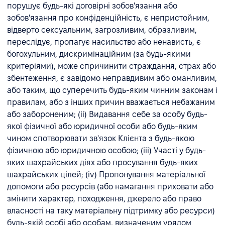
порушує будь-які договірні зобов'язання або
зобов'язання про конфіденційність, є непристойним,
відверто сексуальним, загрозливим, образливим,
переслідує, пропагує насильство або ненависть, є
богохульним, дискримінаційним (за будь-якими
критеріями), може спричинити страждання, страх або
збентеження, є завідомо неправдивим або оманливим,
або таким, що суперечить будь-яким чинним законам і
правилам, або з інших причин вважається небажаним
або забороненим; (ii) Видавання себе за особу будь-
якої фізичної або юридичної особи або будь-яким
чином спотворювати зв'язок Клієнта з будь-якою
фізичною або юридичною особою; (iii) Участі у будь-
яких шахрайських діях або просування будь-яких
шахрайських цілей; (iv) Пропонування матеріальної
допомоги або ресурсів (або намагання приховати або
змінити характер, походження, джерело або право
власності на таку матеріальну підтримку або ресурси)
будь-якій особі або особам, визначеним урядом