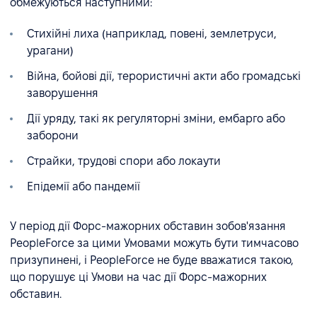
обмежуються наступними:
Стихійні лиха (наприклад, повені, землетруси,
урагани)
Війна, бойові дії, терористичні акти або громадські
заворушення
Дії уряду, такі як регуляторні зміни, ембарго або
заборони
Страйки, трудові спори або локаути
Епідемії або пандемії
У період дії Форс-мажорних обставин зобов'язання
PeopleForce за цими Умовами можуть бути тимчасово
призупинені, і PeopleForce не буде вважатися такою,
що порушує ці Умови на час дії Форс-мажорних
обставин.