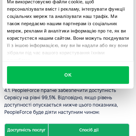
програмного
Ми використовуємо файли cookie, щоб
забезпечення.
персоналізувати вміст і рекламу, інтегрувати функції
Приклади:
соціальних мереж та аналізувати наш трафік. Ми
вдосконалення
також передаємо нашим партнерам із соціальних
продукту,
мереж, реклами й аналітики інформацію про те, як ви
питання щодо
використання
користуєтеся нашим сайтом. Вони можуть поєднувати
платформи,
її з іншою інформацією, яку ви їм надали або яку вони
косметичні
зібрали під час вашого користування їхніми
зміни.
службами.
OK
4. Доступність послуг
4.1. PeopleForce прагне забезпечити доступність
Сервісу на рівні 99,5%. Відповідно, якщо рівень
доступності опускається нижче цього показника,
PeopleForce буде діяти наступним чином:
Доступність послуг
Спосіб дії