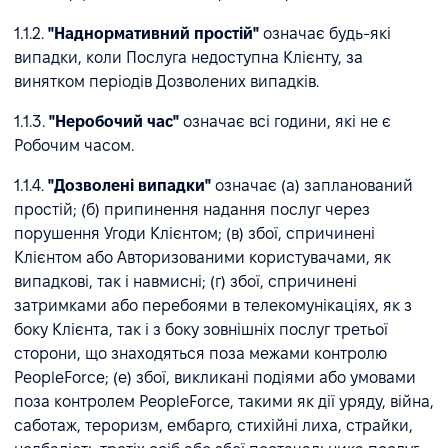
1.1.2.
"Наднормативний простій"
означає будь-які
випадки, коли Послуга недоступна Клієнту, за
винятком періодів Дозволених випадків.
1.1.3.
"Неробочий час"
означає всі години, які не є
Робочим часом.
1.1.4.
"Дозволені випадки"
означає (а) запланований
простій; (б) припинення надання послуг через
порушення Угоди Клієнтом; (в) збої, спричинені
Клієнтом або Авторизованими користувачами, як
випадкові, так і навмисні; (г) збої, спричинені
затримками або перебоями в телекомунікаціях, як з
боку Клієнта, так і з боку зовнішніх послуг третьої
сторони, що знаходяться поза межами контролю
PeopleForce; (e) збої, викликані подіями або умовами
поза контролем PeopleForce, такими як дії уряду, війна,
саботаж, тероризм, ембарго, стихійні лиха, страйки,