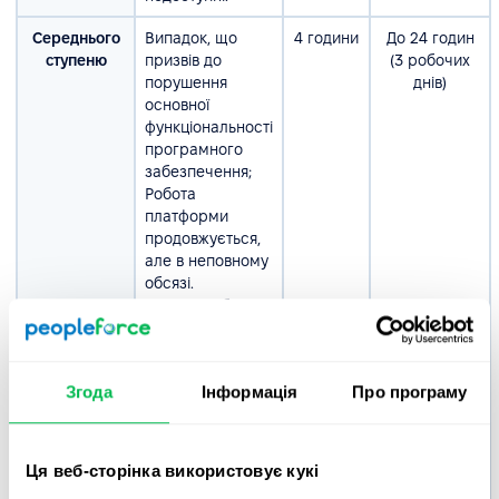
Середнього
Випадок, що
4 години
До 24 годин
ступеню
призвів до
(3 робочих
порушення
днів)
основної
функціональності
програмного
забезпечення;
Робота
платформи
продовжується,
але в неповному
обсязі.
Доступні обхідні
шляхи.
Некритична/
Помилки, які
8 годин
До 80 годин
Згода
Інформація
Про програму
Низького
суттєво не
(10 робочих
ступеню
впливають на
днів)
функціональність
або
Ця веб-сторінка використовує кукі
продуктивність