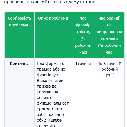
правового захисту Клієнта в цьому питанні.
Серйозність
Опис проблеми
Час
Час реакції
проблеми
відповіді
на
клієнту
виправлення
(*в
помилки
робочий
(*в робочий
час)
час)
Критична
Платформа не
1 година
До 8 годин (1
працює або не
робочий
функціонує;
день)
Випадок, який
призвів до
порушення
основної
функціональності
програмного
забезпечення;
обхідні шляхи
недоступні.