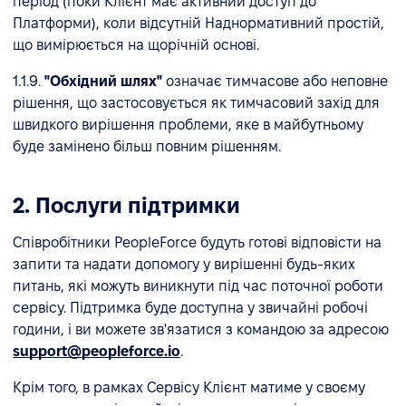
період (поки Клієнт має активний доступ до
Платформи), коли відсутній Наднормативний простій,
що вимірюється на щорічній основі.
1.1.9.
"Обхідний шлях"
означає тимчасове або неповне
рішення, що застосовується як тимчасовий захід для
швидкого вирішення проблеми, яке в майбутньому
буде замінено більш повним рішенням.
2. Послуги підтримки
Співробітники PeopleForce будуть готові відповісти на
запити та надати допомогу у вирішенні будь-яких
питань, які можуть виникнути під час поточної роботи
сервісу. Підтримка буде доступна у звичайні робочі
години, і ви можете зв'язатися з командою за адресою
support@peopleforce.io
.
Крім того, в рамках Сервісу Клієнт матиме у своєму