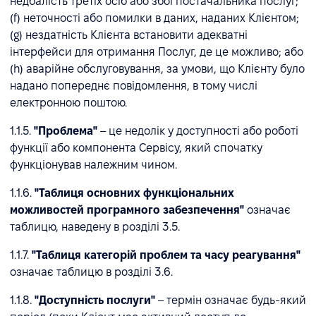
недбалість третіх осіб або збої постачальника послуг;
(f) неточності або помилки в даних, наданих Клієнтом;
(g) нездатність Клієнта встановити адекватні
інтерфейси для отримання Послуг, де це можливо; або
(h) аварійне обслуговування, за умови, що Клієнту було
надано попереднє повідомлення, в тому числі
електронною поштою.
1.1.5.
"Проблема"
– це недолік у доступності або роботі
функції або компонента Сервісу, який спочатку
функціонував належним чином.
1.1.6.
"Таблиця основних функціональних
можливостей програмного забезпечення"
означає
таблицю, наведену в розділі 3.5.
1.1.7.
"Таблиця категорій проблем та часу реагування"
означає таблицю в розділі 3.6.
1.1.8.
"Доступність послуги"
– термін означає будь-який