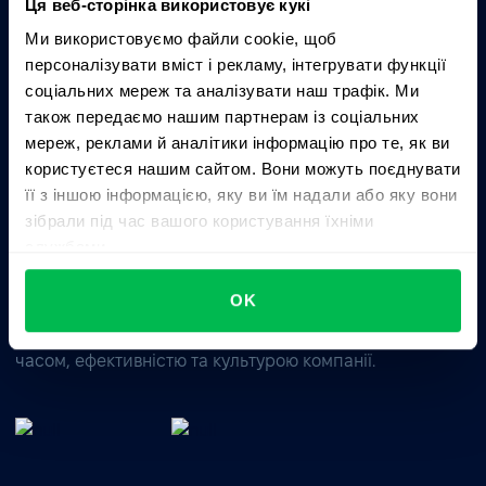
Ця веб-сторінка використовує кукі
Запитати AI про PeopleForce:
Ми використовуємо файли cookie, щоб
ChatGPT
Claude
Perplexity
персоналізувати вміст і рекламу, інтегрувати функції
соціальних мереж та аналізувати наш трафік. Ми
також передаємо нашим партнерам із соціальних
Business driven. People focused.
мереж, реклами й аналітики інформацію про те, як ви
користуєтеся нашим сайтом. Вони можуть поєднувати
її з іншою інформацією, яку ви їм надали або яку вони
зібрали під час вашого користування їхніми
службами.
OK
Цілісне HRM-рішення для управління талантами,
часом, ефективністю та культурою компанії.