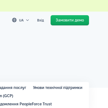
Замовити демо
UA
Вхід
адання послуг
Умови технічної підтримки
m (GCP)
ідомлення PeopleForce Trust