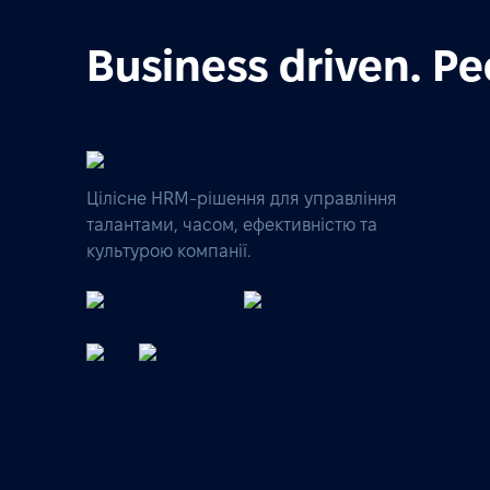
Business driven. Pe
Цілісне HRM-рішення для управління
талантами, часом, ефективністю та
культурою компанії.