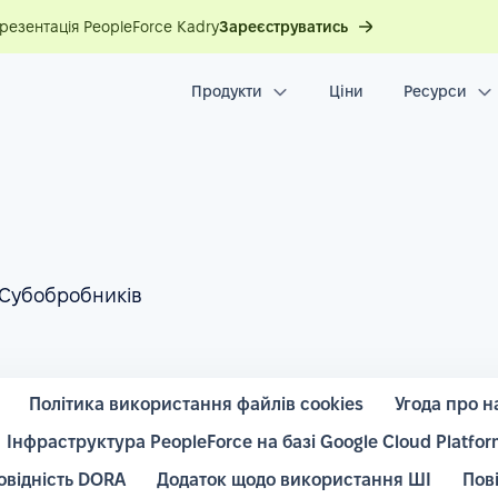
презентація PeopleForce Kadry
Зареєструватись
Продукти
Ціни
Ресурси
 Субобробників
Політика використання файлів cookies
Угода про н
Інфраструктура PeopleForce на базі Google Cloud Platfor
овідність DORA
Додаток щодо використання ШІ
Пов