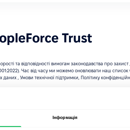
pleForce Trust
рості та відповідності вимогам законодавства про захис
01:2022). Час від часу ми можемо оновлювати наш список С
даних , Умови технічної підтримки, Політику конфіденційно
ї, які є найбільш важливими для вашої організації. Повід
рання ними чинності.
Інформація