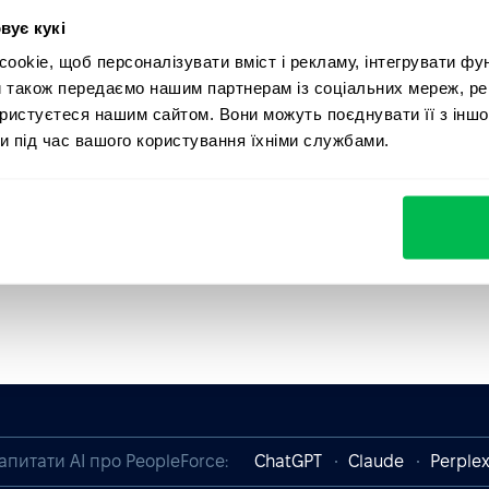
вує кукі
okie, щоб персоналізувати вміст і рекламу, інтегрувати фу
и також передаємо нашим партнерам із соціальних мереж, ре
ористуєтеся нашим сайтом. Вони можуть поєднувати її з іншо
и під час вашого користування їхніми службами.
апитати AI про PeopleForce:
ChatGPT
Claude
Perplex