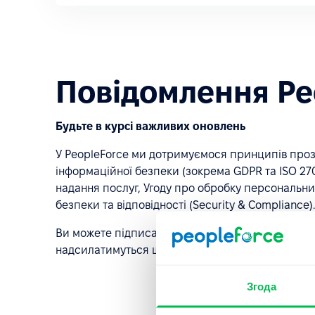
Повідомлення Peo
Будьте в курсі важливих оновлень
У PeopleForce ми дотримуємося принципів прозо
інформаційної безпеки (зокрема GDPR та ISO 270
надання послуг, Угоду про обробку персональних 
безпеки та відповідності (Security & Compliance).
Ви можете підписатися нижче та обрати категорі
надсилатимуться щонайменше за 20 днів до наб
Згода