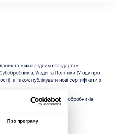
т даних та міжнародним стандартам
убобробників, Угоди та Політики (Угоду про
сті), а також публікувати нові сертифікати з
омлення про зміни у списку Субобробників
Про програму