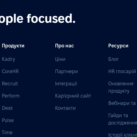
ople focused.
Продукти
Про нас
Ресурси
Kadry
Ціни
Блог
CoreHR
Партнери
HR глосарій
Recruit
Інтеграції
Оновлення
продукту
Perform
Кар’єрний сайт
Вебінари та 
Desk
Контакти
Гайди та
Pulse
дослідженн
Time
Історії клієн