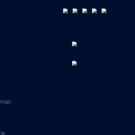
події
я
тів