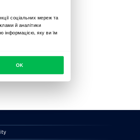
нкції соціальних мереж та
клами й аналітики
ю інформацією, яку ви їм
OK
ity