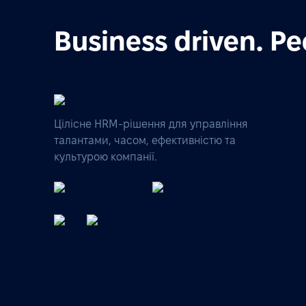
Business driven. Pe
Цілісне HRM-рішення для управління
талантами, часом, ефективністю та
культурою компанії.