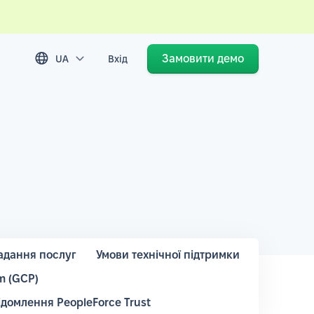
Замовити демо
UA
Вхід
адання послуг
Умови технічної підтримки
m (GCP)
ідомлення PeopleForce Trust