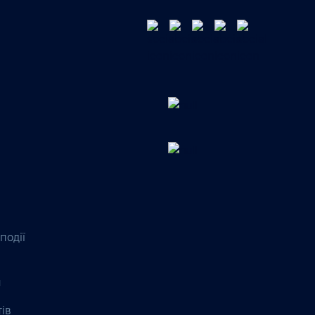
події
я
тів