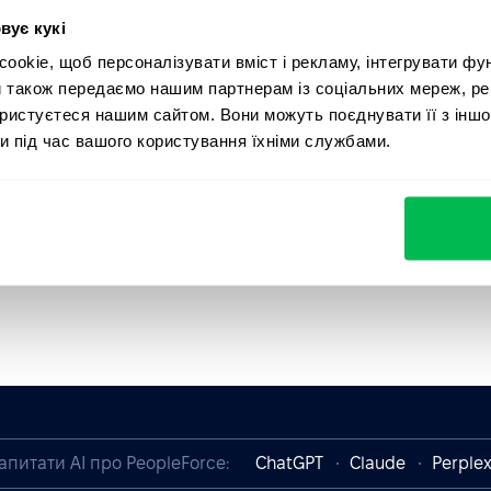
вує кукі
okie, щоб персоналізувати вміст і рекламу, інтегрувати фу
и також передаємо нашим партнерам із соціальних мереж, ре
ористуєтеся нашим сайтом. Вони можуть поєднувати її з іншо
и під час вашого користування їхніми службами.
апитати AI про PeopleForce:
ChatGPT
Claude
Perplex