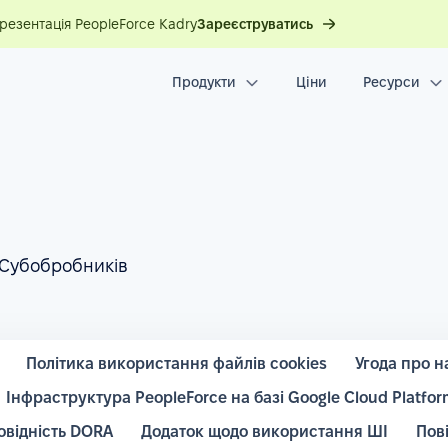
презентація PeopleForce Kadry
Зареєструватись
Продукти
Ціни
Ресурси
 Субобробників
Політика використання файлів cookies
Угода про н
Інфраструктура PeopleForce на базі Google Cloud Platfor
овідність DORA
Додаток щодо використання ШІ
Пов