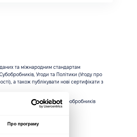
т даних та міжнародним стандартам
убобробників, Угоди та Політики (Угоду про
сті), а також публікувати нові сертифікати з
омлення про зміни у списку Субобробників
Про програму