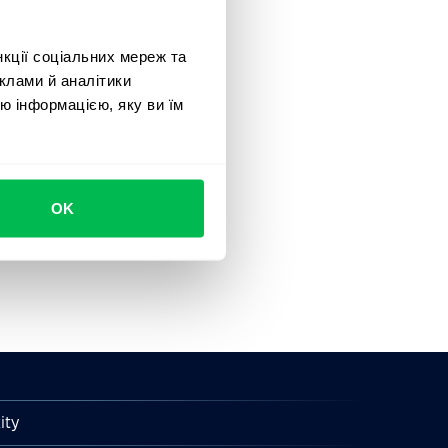
нкції соціальних мереж та
клами й аналітики
ю інформацією, яку ви їм
OK
ity