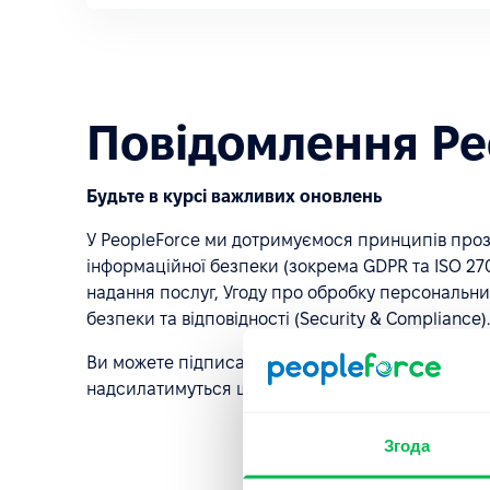
Повідомлення Peo
Будьте в курсі важливих оновлень
У PeopleForce ми дотримуємося принципів прозо
інформаційної безпеки (зокрема GDPR та ISO 270
надання послуг, Угоду про обробку персональних 
безпеки та відповідності (Security & Compliance).
Ви можете підписатися нижче та обрати категорі
надсилатимуться щонайменше за 20 днів до наб
Згода