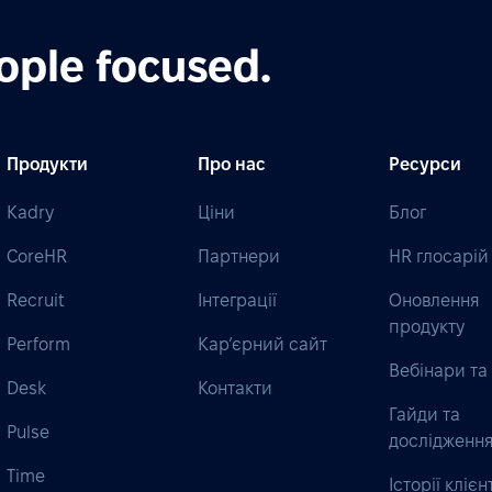
ople focused.
Продукти
Про нас
Ресурси
Kadry
Ціни
Блог
CoreHR
Партнери
HR глосарій
Recruit
Інтеграції
Оновлення
продукту
Perform
Кар’єрний сайт
Вебінари та 
Desk
Контакти
Гайди та
Pulse
дослідженн
Time
Історії клієн