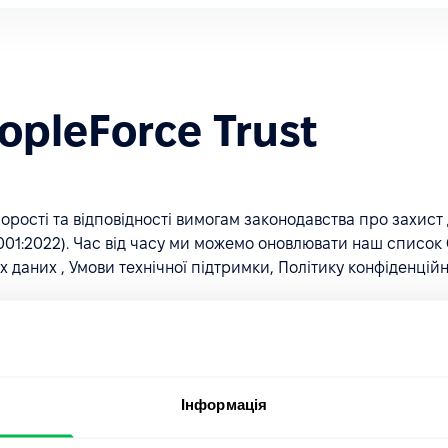
pleForce Trust
рості та відповідності вимогам законодавства про захис
01:2022). Час від часу ми можемо оновлювати наш список С
даних , Умови технічної підтримки, Політику конфіденційно
ї, які є найбільш важливими для вашої організації. Повід
рання ними чинності.
Інформація