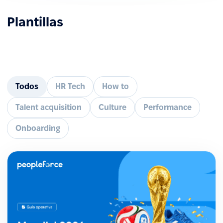
Plantillas
Todos
HR Tech
How to
Talent acquisition
Culture
Performance
Onboarding