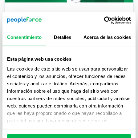
Modelos de Cuestionarios Norma
Oficial Mexicana-035
Cumplir con la NOM-035-STPS-2018 es clave para
Consentimiento
Detalles
Acerca de las cookies
cualquier empresa en México. Descarga este
cuestionario gratuito y aplica los modelos
recomendados por la normativa para identificar
Esta página web usa cookies
riesgos psicosociales, evaluar el entorno laboral y
Las cookies de este sitio web se usan para personalizar
detectar casos de trabajadores expuestos a
el contenido y los anuncios, ofrecer funciones de redes
acontecimientos traumáticos, fortaleciendo así la
sociales y analizar el tráfico. Además, compartimos
salud y el bienestar de tu equipo.
información sobre el uso que haga del sitio web con
nuestros partners de redes sociales, publicidad y análisis
web, quienes pueden combinarla con otra información
que les haya proporcionado o que hayan recopilado a
partir del uso que haya hecho de sus servicios.