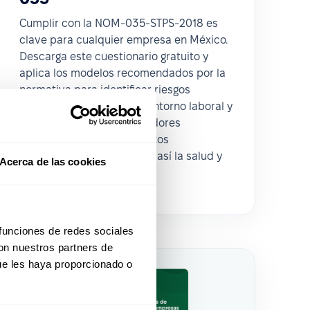
Cumplir con la NOM-035-STPS-2018 es
clave para cualquier empresa en México.
Descarga este cuestionario gratuito y
aplica los modelos recomendados por la
normativa para identificar riesgos
psicosociales, evaluar el entorno laboral y
detectar casos de trabajadores
expuestos a acontecimientos
traumáticos, fortaleciendo así la salud y
Acerca de las cookies
el bienestar de tu equipo.
 funciones de redes sociales
con nuestros partners de
ue les haya proporcionado o