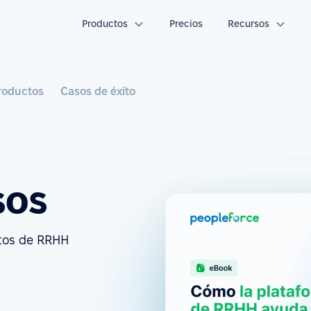
Productos
Precios
Recursos
roductos
Casos de éxito
sos
uitos de RRHH