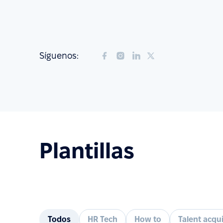
Síguenos:
Plantillas
Todos
HR Tech
How to
Talent acqui