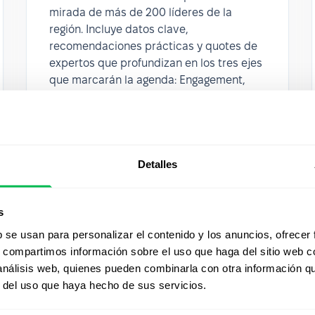
mirada de más de 200 líderes de la
región. Incluye datos clave,
recomendaciones prácticas y quotes de
expertos que profundizan en los tres ejes
que marcarán la agenda: Engagement,
tecnología y transformación del talento.
Una guía clara y accionable para
anticiparte y tomar mejores decisiones
este año.
Detalles
s
b se usan para personalizar el contenido y los anuncios, ofrecer
s, compartimos información sobre el uso que haga del sitio web 
 análisis web, quienes pueden combinarla con otra información q
r del uso que haya hecho de sus servicios.