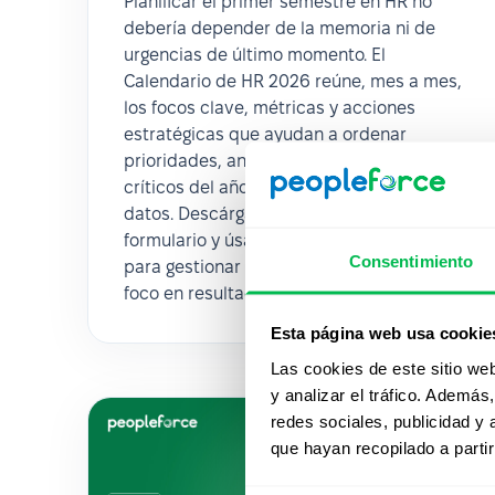
Planificar el primer semestre en HR no
debería depender de la memoria ni de
urgencias de último momento. El
Calendario de HR 2026 reúne, mes a mes,
los focos clave, métricas y acciones
estratégicas que ayudan a ordenar
prioridades, anticiparse a los momentos
críticos del año y tomar decisiones con
datos. Descárgalo gratis completando el
formulario y úsalo como guía práctica
Consentimiento
para gestionar HR con más claridad y
foco en resultados.
Esta página web usa cookie
Las cookies de este sitio we
y analizar el tráfico. Ademá
redes sociales, publicidad y
que hayan recopilado a parti