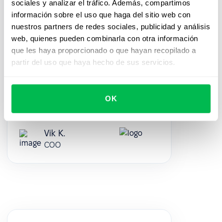
sociales y analizar el tráfico. Además, compartimos
y la configuración lleva muy poco tiempo. El
información sobre el uso que haga del sitio web con
equipo de implementación es estupendo:
siempre estaban dispuestos a responder a
nuestros partners de redes sociales, publicidad y análisis
cualquier pregunta durante el proceso.
web, quienes pueden combinarla con otra información
Asimismo, lo mejor es que el servicio de
que les haya proporcionado o que hayan recopilado a
atención al cliente escucha tus
partir del uso que haya hecho de sus servicios.
comentarios y ya han implementado
algunas funciones basadas en ellos.
OK
5.0
Vik K.
COO