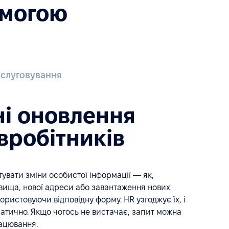
омогою
бслуговування
ні оновлення
вробітників
увати зміни особистої інформації — як,
вища, нової адреси або завантаження нових
ористовуючи відповідну форму. HR узгоджує їх, і
атично. Якщо чогось не вистачає, запит можна
ацювання.