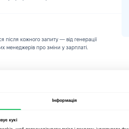
 після кожного запиту — від генерації
их менеджерів про зміни у зарплаті.
Інформація
в
покращують
вує кукі
okie, щоб персоналізувати вміст і рекламу, інтегрувати фу