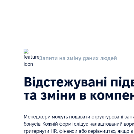
Запити на зміну даних людей
Відстежувані пі
та зміни в компе
Менеджери можуть подавати структуровані запи
бонусів. Кожній формі слідує налаштований во
тригернути HR, фінанси або керівництво, якщо в 