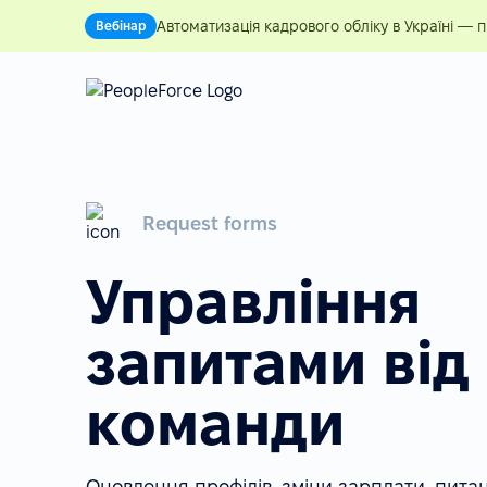
Автоматизація кадрового обліку в Україні — 
Вебінар
Request forms
Управління
запитами від
команди
Оновлення профілів, зміни зарплати, пит