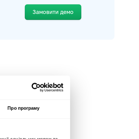
Замовити демо
Про програму
нкції соціальних мереж та