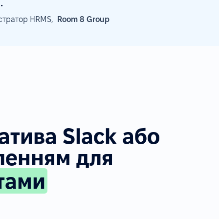
.
істратор HRMS,
Room 8 Group
атива Slack або
ленням для
тами