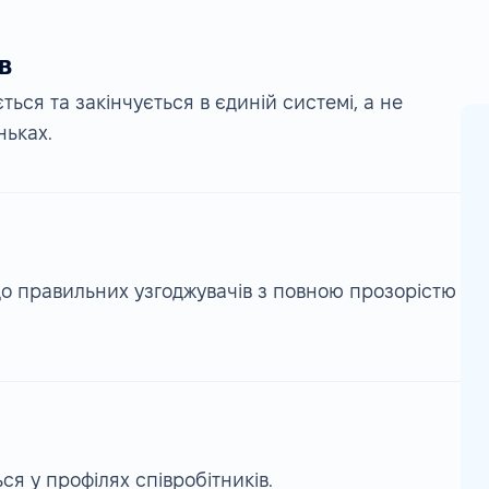
в
ься та закінчується в єдиній системі, а не
ньках.
о правильних узгоджувачів з повною прозорістю
я у профілях співробітників.