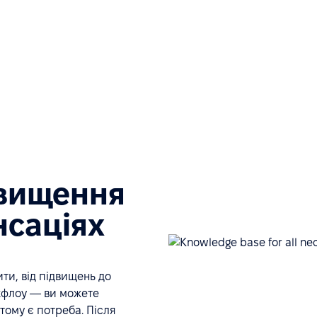
двищення
нсаціях
ти, від підвищень до
ркфлоу — ви можете
тому є потреба. Після