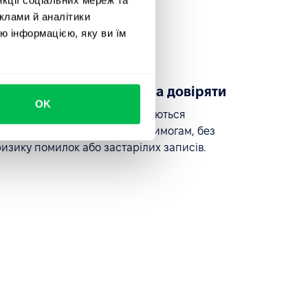
клами й аналітики
ю інформацією, яку ви їм
Надійні дані, яким можна довіряти
OK
Профілі співробітників залишаються
актуальними та відповідають вимогам, без
ризику помилок або застарілих записів.