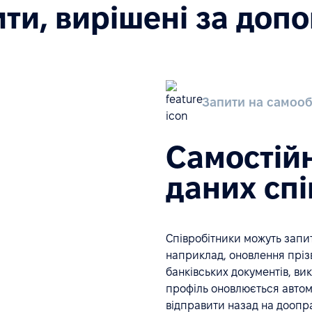
ти, вирішені за доп
Запити на самоо
Самостій
даних спі
Співробітники можуть запит
наприклад, оновлення пріз
банківських документів, вик
профіль оновлюється автом
відправити назад на доопр