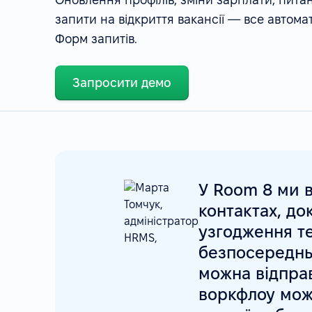
запити на відкриття вакансії — все автом
Форм запитів.
Запросити демо
У Room 8 ми 
контактах, до
узгодження т
безпосередньо
можна відпра
воркфлоу мож