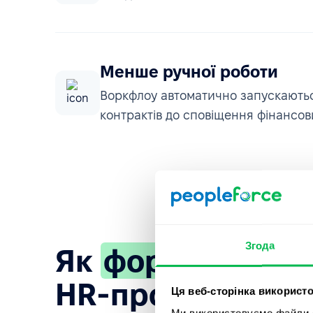
Менше ручної роботи
Воркфлоу автоматично запускаються
контрактів до сповіщення фінансов
Згода
Як
форми запиті
HR-процеси
Ця веб-сторінка використо
Ми використовуємо файли co