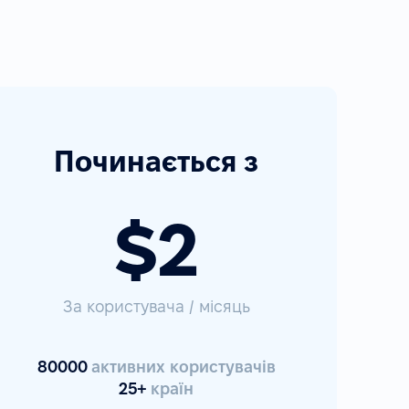
Починається з
$2
За користувача / місяць
80000
активних користувачів
25+
країн