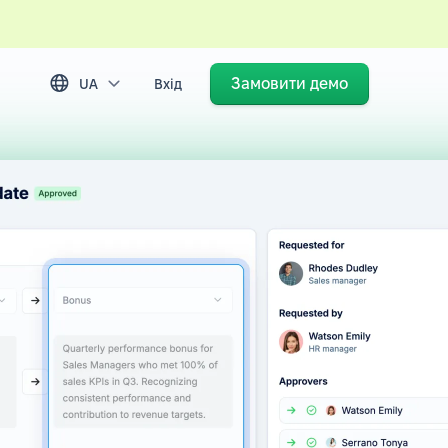
Замовити демо
UA
Вхід