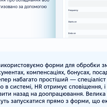
атизовано за допомогою
використовуємо форми для обробки зм
кументах, компенсаціях, бонусах, пос
епер набагато простіший — спеціаліст
 в системі, HR отримує сповіщення, і
вити назад на доопрацювання. Велика 
уть запускатися прямо з форми, що е