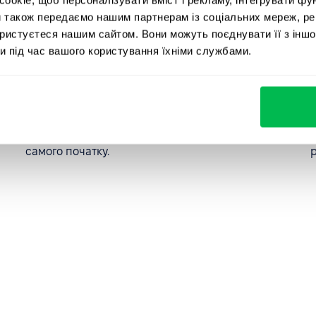
и також передаємо нашим партнерам із соціальних мереж, ре
ористуєтеся нашим сайтом. Вони можуть поєднувати її з іншо
и під час вашого користування їхніми службами.
Швидші узгодження
Жодних блокерів — рішення приймаються
швидко з залученням правильних людей з
самого початку.