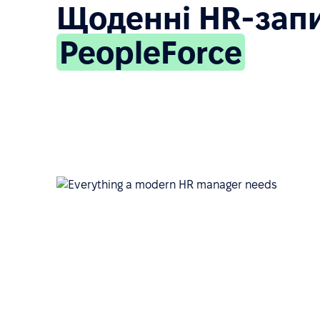
Щоденні HR-запи
PeopleForce