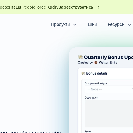
презентація PeopleForce Kadry
Зареєструватись
Продукти
Ціни
Ресурси
ання про обладнання або