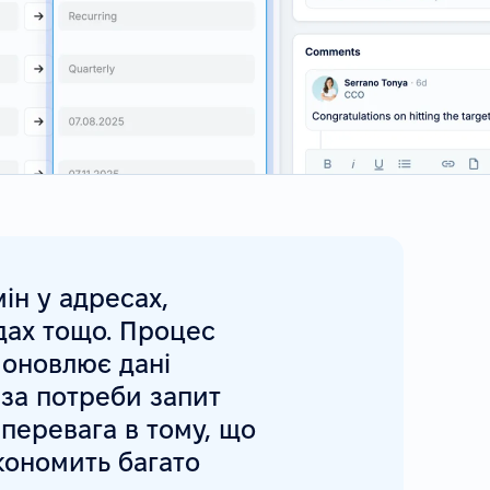
ін у адресах,
адах тощо. Процес
 оновлює дані
 за потреби запит
перевага в тому, що
кономить багато