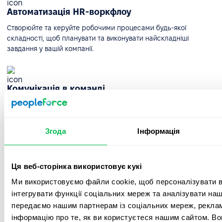
Автоматизація HR-воркфлоу
Створюйте та керуйте робочими процесами будь-якої
складності, щоб планувати та виконувати найскладніші
завдання у вашій компанії.
Комунікація в команді
Стрічка новин допоможе зберігати всю важливу інформацію
та налаштовувати її для різних відділів. Діліться ідеями та
залишайте коментарі.
Згода
Інформація
Таймлайн відсутностей та HR-календар
Ця веб-сторінка використовує кукі
Ми використовуємо файли cookie, щоб персоналізувати вм
Таймлайн вихідних дозволить вам швидко побачити, хто з
ваших колег відсутній і з якої причини, а також дізнатися про
інтегрувати функції соціальних мереж та аналізувати на
важливі дати компанії.
передаємо нашим партнерам із соціальних мереж, реклам
інформацію про те, як ви користуєтеся нашим сайтом. В