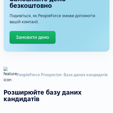
безкоштовно
Подивіться, як PeopleForce зможе допомогти
вашій компанії.
Замовити демо
PeopleForce Prospector: База даних кандидатів
Розширюйте базу даних
кандидатів