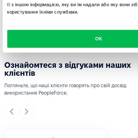
її з іншою інформацією, яку ви їм надали або яку вони зі
користування їхніми службами.
Інтеграції
Інтегруйте Google, Microsoft і популярні соціальні мережі та
месенджери для зручної комунікації, планування зустрічей у
календарі та швидкого входу в систему.
OK
Ознайомтеся з відгуками наших
клієнтів
Погляньте, що наші клієнти говорять про свій досвід
використання PeopleForce.