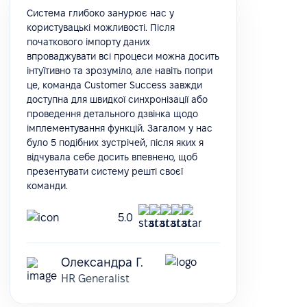
Система глибоко занурює нас у
користувацькі можливості. Після
початкового імпорту даних
впроваджувати всі процеси можна досить
інтуїтивно та зрозуміло, але навіть попри
це, команда Customer Success завжди
доступна для швидкої синхронізації або
проведення детального дзвінка щодо
імплементування функцій. Загалом у нас
було 5 подібних зустрічей, після яких я
відчувала себе досить впевнено, щоб
презентувати систему решті своєї
команди.
5.0
Олександра Г.
HR Generalist