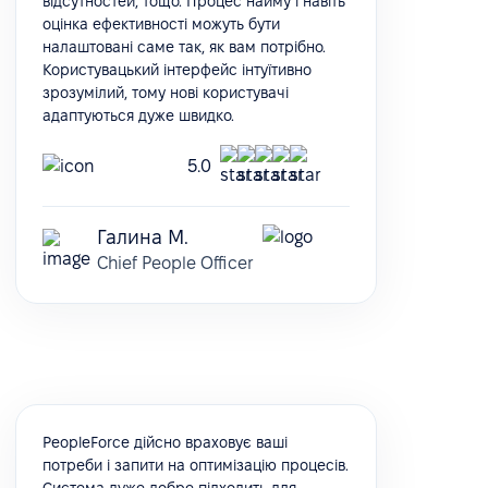
відсутностей, тощо. Процес найму і навіть
оцінка ефективності можуть бути
налаштовані саме так, як вам потрібно.
Користувацький інтерфейс інтуїтивно
зрозумілий, тому нові користувачі
адаптуються дуже швидко.
5.0
Галина М.
Chief People Officer
PeopleForce дійсно враховує ваші
потреби і запити на оптимізацію процесів.
Система дуже добре підходить для