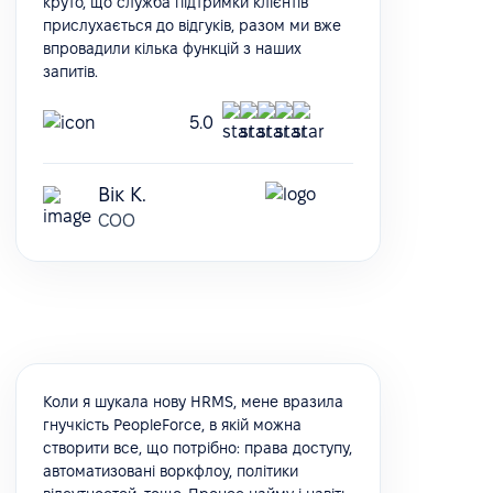
круто, що служба підтримки клієнтів
прислухається до відгуків, разом ми вже
впровадили кілька функцій з наших
запитів.
5.0
Вік К.
COO
Коли я шукала нову HRMS, мене вразила
гнучкість PeopleForce, в якій можна
створити все, що потрібно: права доступу,
автоматизовані воркфлоу, політики