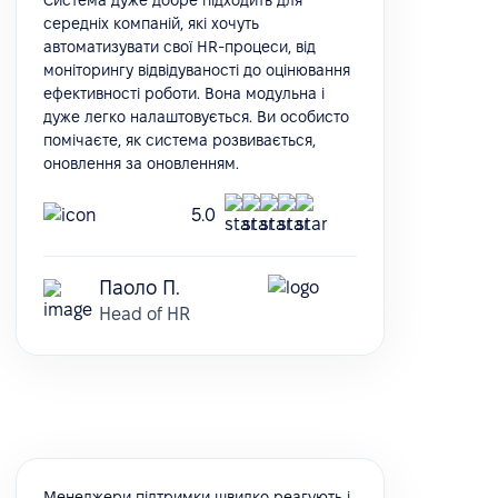
середніх компаній, які хочуть
автоматизувати свої HR-процеси, від
моніторингу відвідуваності до оцінювання
ефективності роботи. Вона модульна і
дуже легко налаштовується. Ви особисто
помічаєте, як система розвивається,
оновлення за оновленням.
5.0
Паоло П.
Head of HR
Менеджери підтримки швидко реагують і