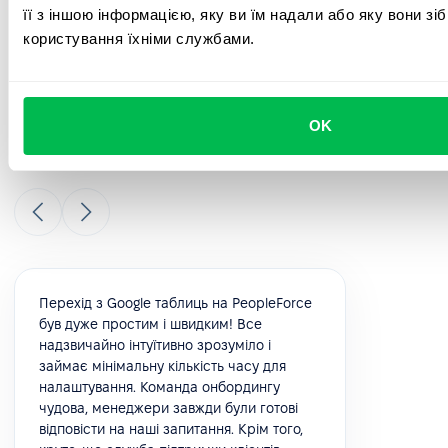
її з іншою інформацією, яку ви їм надали або яку вони зі
користування їхніми службами.
Ознайомтеся з відгуками наших
клієнтів
OK
Погляньте, що наші клієнти говорять про свій досвід
використання PeopleForce.
Перехід з Google таблиць на PeopleForce
був дуже простим і швидким! Все
надзвичайно інтуїтивно зрозуміло і
займає мінімальну кількість часу для
налаштування. Команда онбордингу
чудова, менеджери завжди були готові
відповісти на наші запитання. Крім того,