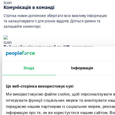
Комунікація в команді
Стрічка новин допоможе зберігати всю важливу інформацію
та налаштовувати її для різних відділів. Діліться ідеями та
залишайте коментарі.
Таймлайн відсутностей та HR-календар
Таймлайн вихідних дозволить вам швидко побачити, хто з
ваших колег відсутній і з якої причини, а також дізнатися про
важливі дати компанії.
Згода
Інформація
Ця веб-сторінка використовує кукі
Інтеграції
Ми використовуємо файли cookie, щоб персоналізувати вм
Інтегруйте Google, Microsoft і популярні соціальні мережі та
інтегрувати функції соціальних мереж та аналізувати на
месенджери для зручної комунікації, планування зустрічей у
календарі та швидкого входу в систему.
передаємо нашим партнерам із соціальних мереж, реклам
інформацію про те, як ви користуєтеся нашим сайтом. В