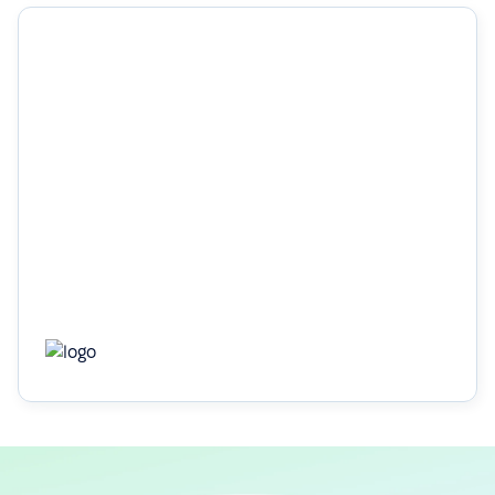
1 місяць
щоб повністю перенести дані співробітників і
налаштувати всі основні HR-процеси
Дізнатись більше