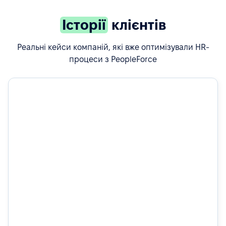
Історії
клієнтів
Реальні кейси компаній, які вже оптимізували HR-
процеси з PeopleForce
50%
швидший найм завдяки автоматизованим воркфлоу у
рекрутингу
Дізнатись більше