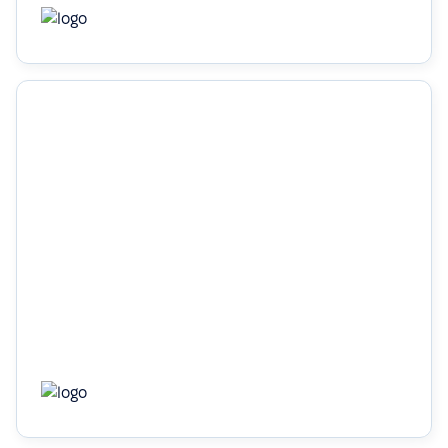
60%
економія часу завдяки автоматизації
Дізнатись більше