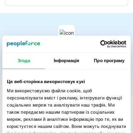
Вартісна цінність часу
Згода
Інформація
Про програму
Автоматизація процесів зменшує час, який HR і
менеджери витрачають на рутину, та трансформує
його у вимірюваний фінансовий результат. Ми
Ця веб-сторінка використовує кукі
порівнюємо витрати часу на ручні HR-процеси з
Ми використовуємо файли cookie, щоб
інвестицією у PeopleForce, щоб показати потенційну
персоналізувати вміст і рекламу, інтегрувати функції
різницю.
соціальних мереж та аналізувати наш трафік. Ми
Це відображає, як фокус команди зміщується з
адміністративної роботи на стратегічні ініціативи:
також передаємо нашим партнерам із соціальних
розвиток співробітників, підтримку залученості та
мереж, реклами й аналітики інформацію про те, як ви
зміцнення організаційної культури.
користуєтеся нашим сайтом. Вони можуть поєднувати