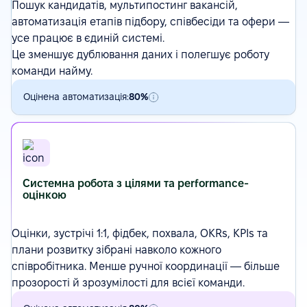
Пошук кандидатів
,
мультипостинг вакансій
,
автоматизація етапів підбору, співбесіди та офери —
усе працює в єдиній системі.
Це зменшує дублювання даних і полегшує роботу
команди найму.
Оцінена автоматизація:
80%
Системна робота з цілями та performance-
оцінкою
Оцінки
, зустрічі 1:1, фідбек, похвала,
OKRs
, KPIs та
плани розвитку зібрані навколо кожного
співробітника. Менше ручної координації — більше
прозорості й зрозумілості для всієї команди.