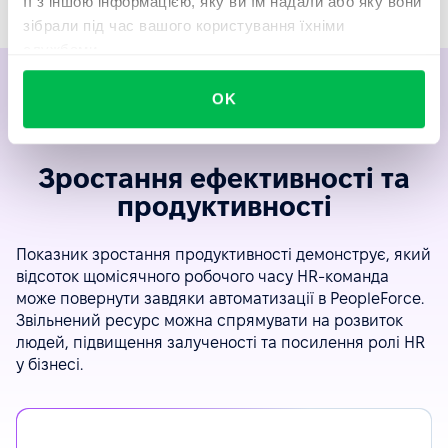
її з іншою інформацією, яку ви їм надали або яку вони
зібрали під час вашого користування їхніми
службами.
OK
Зростання ефективності та
продуктивності
Показник зростання продуктивності демонструє, який
відсоток щомісячного робочого часу HR-команда
може повернути завдяки автоматизації в PeopleForce.
Звільнений ресурс можна спрямувати на розвиток
людей, підвищення залученості та посилення ролі HR
у бізнесі.