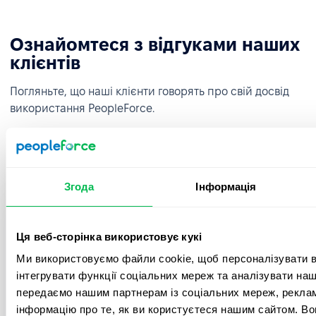
Ознайомтеся з відгуками наших
клієнтів
Погляньте, що наші клієнти говорять про свій досвід
використання PeopleForce.
Згода
Інформація
Перехід з Google таблиць на PeopleForce
був дуже простим і швидким! Все
Ця веб-сторінка використовує кукі
надзвичайно інтуїтивно зрозуміло і
Ми використовуємо файли cookie, щоб персоналізувати вм
займає мінімальну кількість часу для
налаштування. Команда онбордингу
інтегрувати функції соціальних мереж та аналізувати на
чудова, менеджери завжди були готові
передаємо нашим партнерам із соціальних мереж, реклам
відповісти на наші запитання. Крім того,
інформацію про те, як ви користуєтеся нашим сайтом. В