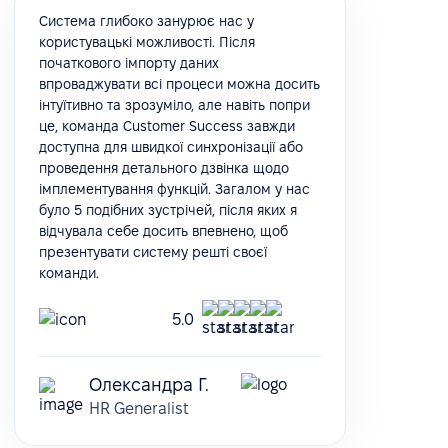
Система глибоко занурює нас у
користувацькі можливості. Після
початкового імпорту даних
впроваджувати всі процеси можна досить
інтуїтивно та зрозуміло, але навіть попри
це, команда Customer Success завжди
доступна для швидкої синхронізації або
проведення детального дзвінка щодо
імплементування функцій. Загалом у нас
було 5 подібних зустрічей, після яких я
відчувала себе досить впевнено, щоб
презентувати систему решті своєї
команди.
5.0
Олександра Г.
HR Generalist