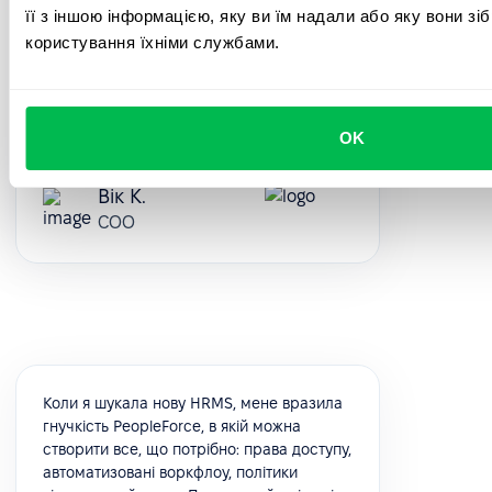
круто, що служба підтримки клієнтів
її з іншою інформацією, яку ви їм надали або яку вони зі
прислухається до відгуків, разом ми вже
користування їхніми службами.
впровадили кілька функцій з наших
запитів.
5.0
OK
Вік К.
COO
Коли я шукала нову HRMS, мене вразила
гнучкість PeopleForce, в якій можна
створити все, що потрібно: права доступу,
автоматизовані воркфлоу, політики