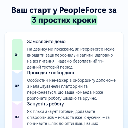
Ваш старт у PeopleForce за
3 простих кроки
Замовляйте демо
На дзвінку ми покажемо, як PeopleForce може
01
вирішити ваші персональні запити. Відповімо
на всі питання і надамо безоплатний 14-
денний тестовий період.
Проходьте онбординг
Особистий менеджер з онбордингу допоможе
02
з налаштуванням платформи та
переконається, що ваша команда може
розпочати роботу швидко та зручно.
Запустіть роботу
Як тільки акаунт готовий, додавайте
03
співробітників – нових та вже існуючих, – та
починайте шлях до оптимізації ваших