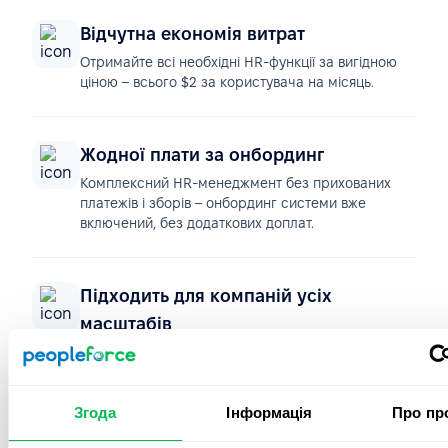
Відчутна економія витрат
Отримайте всі необхідні HR-функції за вигідною
ціною – всього $2 за користувача на місяць.
Жодної плати за онбординг
Комплексний HR-менеджмент без прихованих
платежів і зборів – онбординг системи вже
включений, без додаткових доплат.
Підходить для компаній усіх
масштабів
Стартап або велика компанія з тисячами
співробітників – PeopleForce зростає разом із
вашими потребами.
Згода
Інформація
Про пр