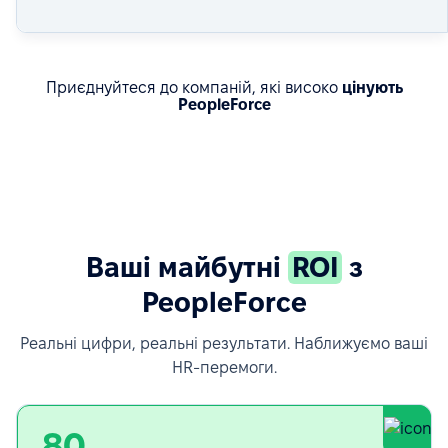
Приєднуйтеся до компаній, які високо
цінують
PeopleForce
Дізнайтеся про реальні результати
Ваші майбутні
ROI
з
PeopleForce
Реальні цифри, реальні результати. Наближуємо ваші
HR-перемоги.
80