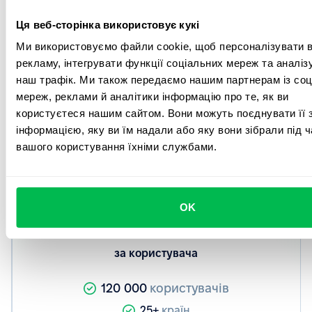
Розпочніть роботу без ризиків
Ця веб-сторінка використовує кукі
Спробуйте демо та безоплатний 14-денний
пробний період, щоб ознайомитися з усіма
Ми використовуємо файли cookie, щоб персоналізувати в
функціями без жодних зобов’язань.
рекламу, інтегрувати функції соціальних мереж та аналіз
наш трафік. Ми також передаємо нашим партнерам із соц
Стартуємо від
мереж, реклами й аналітики інформацію про те, як ви
користуєтеся нашим сайтом. Вони можуть поєднувати її 
інформацією, яку ви їм надали або яку вони зібрали під ч
вашого користування їхніми службами.
Стандартний Щомісячний План
2
$
OK
за користувача
120 000
користувачів
25+
країн