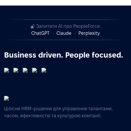
Запитати AI про PeopleForce:
ChatGPT
Claude
Perplexity
Business driven. People focused.
Цілісне HRM-рішення для управління талантами,
часом, ефективністю та культурою компанії.