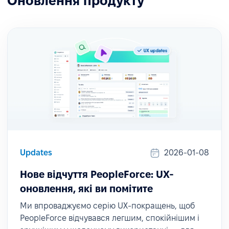
Оновлення продукту
Updates
2026-01-08
Нове відчуття PeopleForce: UX-
оновлення, які ви помітите
Ми впроваджуємо серію UX-покращень, щоб
PeopleForce відчувався легшим, спокійнішим і