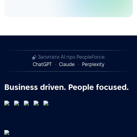
Запитати AI про PeopleForce:
ChatGPT
Claude
Perplexity
Business driven. People focused.