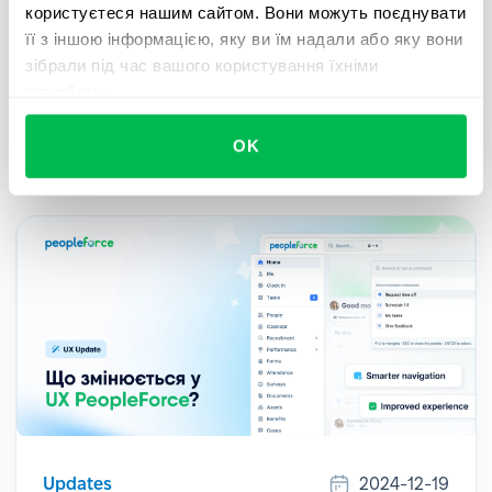
користуєтеся нашим сайтом. Вони можуть поєднувати
Для всіх клієнтів, які використовують
її з іншою інформацією, яку ви їм надали або яку вони
електронний підпис і хочуть прискорити і
зібрали під час вашого користування їхніми
спростити документообіг за допомогою
службами.
безшовної інтеграції з Autenti – ознайомтеся з
нашим гайдом.
OK
Updates
2024-12-19