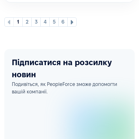
1
2
3
4
5
6
Підписатися на розсилку
новин
Подивіться, як PeopleForce зможе допомогти
вашій компанії.