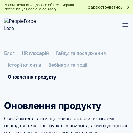
Автоматизація кадрового обліку в Україні —
Зареєструватись
презентація PeopleForce Kadry
Блог
HR глосарій
Гайди та дослідження
Історії клієнтів
Вебінари та події
Оновлення продукту
Оновлення продукту
Ознайомтеся з тим, що нового сталося в системі
нещодавно, які нові функції з’явилися, який функціонал
ми покращили, та що вдалося виправити.