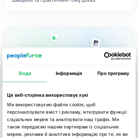
швидкий та практичний тому доказ.
Згода
Інформація
Про програму
Ця веб-сторінка використовує кукі
Updates
2025-05-27
Ми використовуємо файли cookie, щоб
персоналізувати вміст і рекламу, інтегрувати функції
Підписуйте документи з QES в
соціальних мереж та аналізувати наш трафік. Ми
PeopleForce завдяки новій інтеграції
також передаємо нашим партнерам із соціальних
Autenti – гайд
мереж, реклами й аналітики інформацію про те, як ви