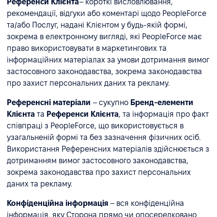
Референси Клієнта
– короткі висловлювання,
рекомендації, відгуки або коментарі щодо PeopleForce
та/або Послуг, надані Клієнтом у будь-якій формі,
зокрема в електронному вигляді, які PeopleForce має
право використовувати в маркетингових та
інформаційних матеріалах за умови дотримання вимог
застосовного законодавства, зокрема законодавства
про захист персональних даних та рекламу.
Референсні матеріали
– сукупно
Бренд-елементи
Клієнта
та
Референси Клієнта
, та інформація про факт
співпраці з PeopleForce, що використовується в
узагальненій формі та без зазначення фізичних осіб.
Використання Референсних матеріалів здійснюється з
дотриманням вимог застосовного законодавства,
зокрема законодавства про захист персональних
даних та рекламу.
Конфіденційна інформація
– вся конфіденційна
інформація, яку Сторона прямо чи опосередковано