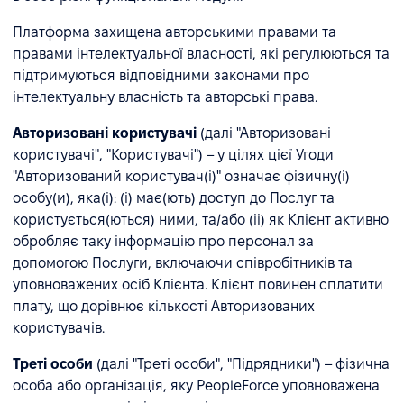
Платформа захищена авторськими правами та
правами інтелектуальної власності, які регулюються та
підтримуються відповідними законами про
інтелектуальну власність та авторські права.
Авторизовані користувачі
(далі "Авторизовані
користувачі", "Користувачі") – у цілях цієї Угоди
"Авторизований користувач(і)" означає фізичну(і)
особу(и), яка(і): (i) має(ють) доступ до Послуг та
користується(ються) ними, та/або (ii) як Клієнт активно
обробляє таку інформацію про персонал за
допомогою Послуги, включаючи співробітників та
уповноважених осіб Клієнта. Клієнт повинен сплатити
плату, що дорівнює кількості Авторизованих
користувачів.
Треті особи
(далі "Треті особи", "Підрядники") – фізична
особа або організація, яку PeopleForce уповноважена