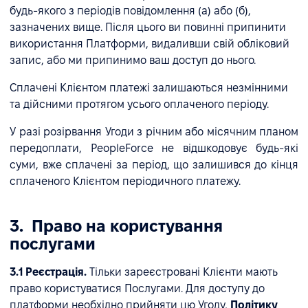
будь-якого з періодів повідомлення (а) або (б),
зазначених вище. Після цього ви повинні припинити
використання Платформи, видаливши свій обліковий
запис, або ми припинимо ваш доступ до нього.
Сплачені Клієнтом платежі залишаються незмінними
та дійсними протягом усього оплаченого періоду.
У разі розірвання Угоди з річним або місячним планом
передоплати, PeopleForce не відшкодовує будь-які
суми, вже сплачені за період, що залишився до кінця
сплаченого Клієнтом періодичного платежу.
3. Право на користування
послугами
3.1 Реєстрація.
Тільки зареєстровані Клієнти мають
право користуватися Послугами. Для доступу до
платформи необхідно прийняти цю Угоду,
Політику