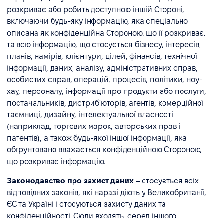
розкриває або робить доступною іншій Стороні,
включаючи будь-яку інформацію, яка спеціально
описана як конфіденційна Стороною, що її розкриває,
та всю інформацію, що стосується бізнесу, інтересів,
планів, намірів, клієнтури, цілей, фінансів, технічної
інформації, даних, аналізу, адміністративних справ,
особистих справ, операцій, процесів, політики, ноу-
хау, персоналу, інформації про продукти або послуги,
постачальників, дистриб'юторів, агентів, комерційної
таємниці, дизайну, інтелектуальної власності
(наприклад, торгових марок, авторських прав і
патентів), а також будь-якої іншої інформації, яка
обґрунтовано вважається конфіденційною Стороною,
що розкриває інформацію.
Законодавство про захист даних
– стосується всіх
відповідних законів, які наразі діють у Великобританії,
ЄС та Україні і стосуються захисту даних та
конфіденційності. Сюди входять, серед іншого,