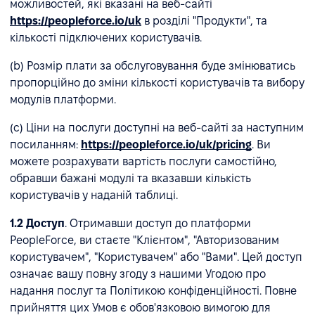
можливостей, які вказані на веб-сайті
https://peopleforce.io/uk
в розділі "Продукти", та
кількості підключених користувачів.
(b) Розмір плати за обслуговування буде змінюватись
пропорційно до зміни кількості користувачів та вибору
модулів платформи.
(c) Ціни на послуги доступні на веб-сайті за наступним
посиланням:
https://peopleforce.io/uk/pricing
. Ви
можете розрахувати вартість послуги самостійно,
обравши бажані модулі та вказавши кількість
користувачів у наданій таблиці.
1.2
Доступ
. Отримавши доступ до платформи
PeopleForce, ви стаєте "Клієнтом", "Авторизованим
користувачем", "Користувачем" або "Вами". Цей доступ
означає вашу повну згоду з нашими Угодою про
надання послуг та Політикою конфіденційності. Повне
прийняття цих Умов є обов'язковою вимогою для