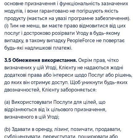
основне призначення і функціональність зазначених
модулів, і вони гарантовано не погіршують якість
продукту (мається на увазі програмне забезпечення).
(i) Тим не менш, ви маєте право відмовитися від цих
послуг і достроково розірвати Угоду в будь-якому
випадку, в такому випадку PeopleForce не повертає
будь-які надлишкові платежі.
3.5 Обмеження використання.
Окрім прав, чітко
визначених у цій Угоді, Клієнту не надаються жодні
додаткові права або інтереси щодо Послуг або рішень,
до яких він отримує доступ. Щоб уникнути будь-яких
двозначностей, Клієнту забороняється:
(a) Використовувати Послуги для цілей, що
відрізняються від їх цільового призначення,
визначеного в цій Угоді;
(b) Здавати в оренду, лізинг, позичати, продавати,
субліцензувати, переуступати, поширювати або