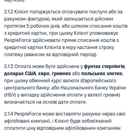
2.1.2 Клієнт погоджується оплачувати послуги або за
рахунком-фактурою, який залишається дійсним
протягом 5 робочих днів, або шляхом списання коштів
з кредитної картки, при цьому Клієнт уповноважує
PeopleForce здійснювати пряме списання коштів з
кредитної картки Клієнта в міру настання строку
платежу (авансом за відповідний період).
2.1.3 Оплата може бути здійснена у
фунтах стерлінгів
,
доларах США
,
євро
,
гривнях
або
польських злотих
,
при цьому обмінний курс валюти (Європейського
центрального банку; або Національного Банку України
(НБУ) у випадку здійснення оплати у валюті гривня)
визначається на основі дати оплати.
2.1.4 PeopleForce може виставляти рахунки через свої
афілійовані компанії, і Клієнт буде зобов'язаний
сплатити ціну відповідним афілійованим компаніям