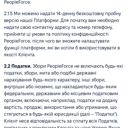
PeopleForce.
2.1.5 Ми можемо надати 14-денну безкоштовну пробну
версію нашої Платформи. Для початку вам необхідно
надати свою контактну адресу та номер телефону,
прийняти ці умови та політику конфіденційності
PeopleForce, після чого ви зможете налаштувати
функції платформи, які ви хотіли б використовувати в
якості Клієнта.
2.2 Податки.
Збори PeopleForce не включають будь-які
податки, збори, мита або подібні державні
нарахування будь-якого характеру, інші збори,
внутрішні або іноземні, що накладаються будь-яким
федеральним, державним або місцевим податковим
органом, включаючи, наприклад, податки на додану
вартість, продажі, використання або утримання, що
стягуються в будь-якій юрисдикції (далі – "Податки").
Клієнт несе відповідальність за сплату всіх Податків,
пов'язаних з покупками Клієнта за цією Угодою. Якщо