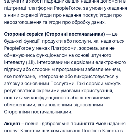
залучати в якості підрядників для надання допомоги в
підтримці платформи PeopleForce, за умови укладення
з ними окремої Угоди про надання послуг, Угоди про
нерозголошення та Угоди про обробку даних.
Сторонні сервіси (Сторонні постачальники)
— це
будь-які функції, продукти або послуги, які надаються
PeopleForce у межах Платформи, зокрема, але не
обмежуючись функціоналом на основі штучного
інтелекту (ШІ), інтегрованими сервісами електронного
підпису або стороннім програмним забезпеченням,
яке пов’язане, інтегроване або використовується у
зв’язку з основними Послугами. Такі сервіси можуть
регулюватися окремими умовами користування,
політиками конфіденційності або ліцензійними
обмеженнями, встановленими відповідними
Сторонніми постачальниками.
Акцепт
– повне і добровільне прийняття Умов надання
послуг Клієнтом шляхом активації Профілю Клієнта в