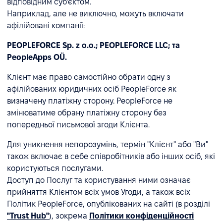
відповідним суб'єктом.
Наприклад, але не виключно, можуть включати
афілійовані компанії:
PEOPLEFORCE Sp. z o.o.; PEOPLEFORCE LLC; та
PeopleApps OÜ.
Клієнт має право самостійно обрати одну з
афілійованих юридичних осіб PeopleForce як
визначену платіжну сторону. PeopleForce не
змінюватиме обрану платіжну сторону без
попередньої письмової згоди Клієнта.
Для уникнення непорозумінь, термін "Клієнт" або "Ви"
також включає в себе співробітників або інших осіб, які
користуються послугами.
Доступ до Послуг та користування ними означає
прийняття Клієнтом всіх умов Угоди, а також всіх
Політик PeopleForce, опублікованих на сайті (в розділі
"Trust Hub"
), зокрема
Політики конфіденційності