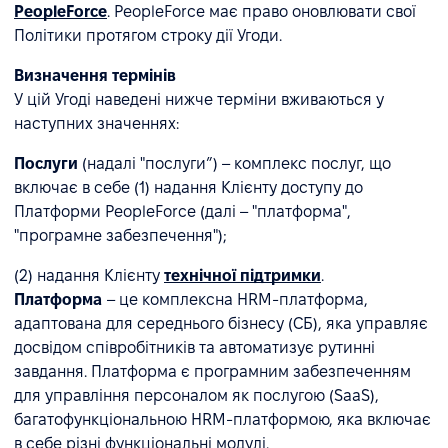
PeopleForce
. PeopleForce має право оновлювати свої
Політики протягом строку дії Угоди.
Визначення термінів
У цій Угоді наведені нижче терміни вживаються у
наступних значеннях:
Послуги
(надалі "послуги”) – комплекс послуг, що
включає в себе (1) надання Клієнту доступу до
Платформи PeopleForce (далі – "платформа",
"програмне забезпечення");
(2) надання Клієнту
технічної підтримки
.
Платформа
– це комплексна HRM-платформа,
адаптована для середнього бізнесу (СБ), яка управляє
досвідом співробітників та автоматизує рутинні
завдання. Платформа є програмним забезпеченням
для управління персоналом як послугою (SaaS),
багатофункціональною HRM-платформою, яка включає
в себе різні функціональні модулі.