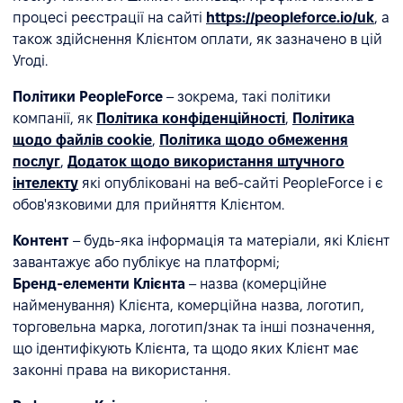
процесі реєстрації на сайті
https://peopleforce.io/uk
, а
також здійснення Клієнтом оплати, як зазначено в цій
Угоді.
Політики PeopleForce
– зокрема, такі політики
компанії, як
Політика конфіденційності
,
Політика
щодо файлів cookie
,
Політика щодо обмеження
послуг
,
Додаток щодо використання штучного
інтелекту
які опубліковані на веб-сайті PeopleForce і є
обов'язковими для прийняття Клієнтом.
Контент
– будь-яка інформація та матеріали, які Клієнт
завантажує або публікує на платформі;
Бренд-елементи Клієнта
– назва (комерційне
найменування) Клієнта, комерційна назва, логотип,
торговельна марка, логотип/знак та інші позначення,
що ідентифікують Клієнта, та щодо яких Клієнт має
законні права на використання.