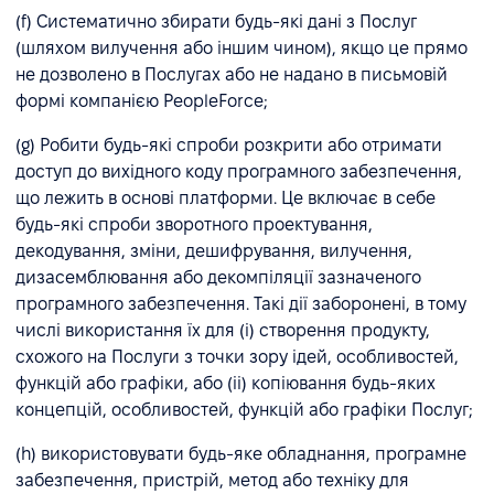
(f) Систематично збирати будь-які дані з Послуг
(шляхом вилучення або іншим чином), якщо це прямо
не дозволено в Послугах або не надано в письмовій
формі компанією PeopleForce;
(g) Робити будь-які спроби розкрити або отримати
доступ до вихідного коду програмного забезпечення,
що лежить в основі платформи. Це включає в себе
будь-які спроби зворотного проектування,
декодування, зміни, дешифрування, вилучення,
дизасемблювання або декомпіляції зазначеного
програмного забезпечення. Такі дії заборонені, в тому
числі використання їх для (i) створення продукту,
схожого на Послуги з точки зору ідей, особливостей,
функцій або графіки, або (ii) копіювання будь-яких
концепцій, особливостей, функцій або графіки Послуг;
(h) використовувати будь-яке обладнання, програмне
забезпечення, пристрій, метод або техніку для