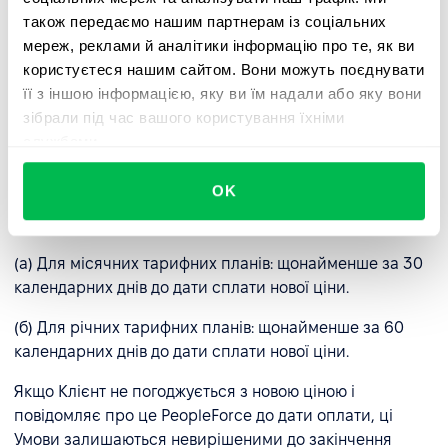
також передаємо нашим партнерам із соціальних
заборгованість.
мереж, реклами й аналітики інформацію про те, як ви
(a) За умови письмового повідомлення Клієнта з
користуєтеся нашим сайтом. Вони можуть поєднувати
наданням Клієнту 14-денного строку (після останнього
її з іншою інформацією, яку ви їм надали або яку вони
дня строку сплати) для здійснення повної оплати
зібрали під час вашого користування їхніми
згідно з рахунком-фактурою.
службами.
2.4 Зміна умов та цін.
PeopleForce залишає за собою
OK
право змінювати ці умови та тарифи, за умови
попереднього інформування Клієнта:
(а) Для місячних тарифних планів: щонайменше за 30
календарних днів до дати сплати нової ціни.
(б) Для річних тарифних планів: щонайменше за 60
календарних днів до дати сплати нової ціни.
Якщо Клієнт не погоджується з новою ціною і
повідомляє про це PeopleForce до дати оплати, ці
Умови залишаються невирішеними до закінчення