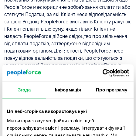
PeopleForce має юридичне зобов'язання сплатити або
стягнути Податки, за які Клієнт несе відповідальність
за цією Угодою, PeopleForce виставить Клієнту рахунок,
і Клієнт сплатить цю суму, якщо тільки Клієнт не
надасть PeopleForce дійсне свідоцтво про звільнення
від сплати податків, затверджене відповідним
податковим органом. Для ясності, PeopleForce несе
повну відповідальність за податки, що стягуються з
нього на основі його доходу, майна і співробітників.
2.3 Затримка платежів.
Якщо оплата не була отримана
PeopleForce на дату, зазначену в Інвойсі, і не
Згода
Інформація
Про програму
впливаючи на будь-які інші права та засоби правового
захисту, доступні PeopleForce за цією Угодою,
PeopleForce може, не несучи жодної відповідальності
Ця веб-сторінка використовує кукі
перед Клієнтом: (i) тимчасово призупинити доступ до
Ми використовуємо файли cookie, щоб
платформи, окремих модулів або всієї платформи, (ii)
персоналізувати вміст і рекламу, інтегрувати функції
PeopleForce не буде зобов'язаний надавати будь-які
соціальних мереж та аналізувати наш трафік. Ми
або всі послуги, поки Клієнт не погасить існуючу