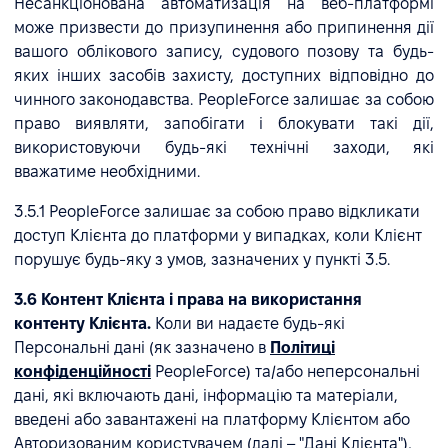
Несанкціонована автоматизація на веб-платформі
може призвести до призупинення або припинення дії
вашого облікового запису, судового позову та будь-
яких інших засобів захисту, доступних відповідно до
чинного законодавства. PeopleForce залишає за собою
право виявляти, запобігати і блокувати такі дії,
використовуючи будь-які технічні заходи, які
вважатиме необхідними.
3.5.1 PeopleForce залишає за собою право відкликати
доступ Клієнта до платформи у випадках, коли Клієнт
порушує будь-яку з умов, зазначених у пункті 3.5.
3.6 Контент Клієнта і права на використання
контенту Клієнта.
Коли ви надаєте будь-які
Персональні дані (як зазначено в
Політиці
конфіденційності
PeopleForce) та/або неперсональні
дані, які включають дані, інформацію та матеріали,
введені або завантажені на платформу Клієнтом або
Авторизованим користувачем (далі – "Дані Клієнта"),