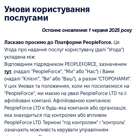
Умови користування
послугами
Останнє оновлення: 1 червня 2025 року
Ласкаво просимо до Платформи PeopleForce.
Ця
Угода про надання послуг користувачу (далі "Угода")
укладена між:
Відповідним підрядником PEOPLEFORCE, зазначеним
тут
, (надалі "PeopleForce", "Ми" або "Нас") і Вами
(надалі "Клієнт", "Ви" або "Ваш"), а разом "СТОРОНАМИ".
У цих Умовах та положеннях, коли ми посилаємося на
"PeopleForce", ми маємо на увазі PeopleForce LTD та її
афілійовані компанії. Афілійованою компанією
PeopleForce LTD є будь-яка компанія або організація,
яка знаходиться під контролем або впливом
PeopleForce LTD. Терміни "під контролем" і "контроль"
означають можливість керувати управлінням