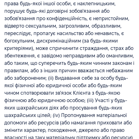
права будь-якої іншої особи, є наклепницьким,
порушує будь-які договірні зобов'язання або
зобов'язання про конфіденційність, є непристойним,
відверто сексуальним, загрозливим, образливим,
переслідує, пропагує насильство або ненависть, є
богохульним, дискримінаційним (за будь-якими
критеріями), може спричинити страждання, страх або
збентеження, є завідомо неправдивим або оманливим,
або таким, що суперечить будь-яким чинним законам і
правилам, або з інших причин вважається небажаним
або забороненим; (ii) Видавання себе за особу будь-
якої фізичної або юридичної особи або будь-яким
чином спотворювати зв'язок Клієнта з будь-якою
фізичною або юридичною особою; (iii) Участі у будь-
яких шахрайських діях або просування будь-яких
шахрайських цілей; (iv) Пропонування матеріальної
допомоги або ресурсів (або намагання приховати або
змінити характер, походження, джерело або право
власності на таку матеріальну підтримку або ресурси)