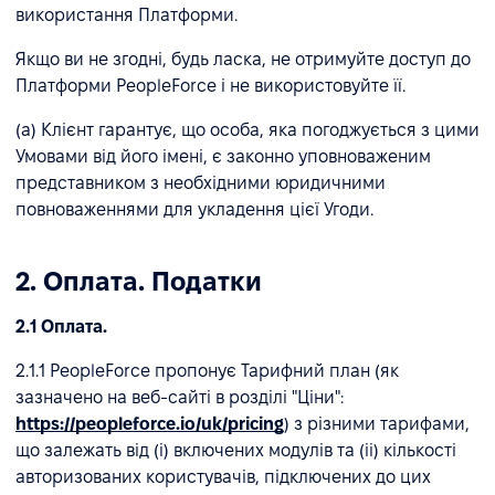
використання Платформи.
Якщо ви не згодні, будь ласка, не отримуйте доступ до
Платформи PeopleForce і не використовуйте її.
(a) Клієнт гарантує, що особа, яка погоджується з цими
Умовами від його імені, є законно уповноваженим
представником з необхідними юридичними
повноваженнями для укладення цієї Угоди.
2. Оплата. Податки
2.1 Оплата.
2.1.1 PeopleForce пропонує Тарифний план (як
зазначено на веб-сайті в розділі "Ціни":
https://peopleforce.io/uk/pricing
) з різними тарифами,
що залежать від (і) включених модулів та (іі) кількості
авторизованих користувачів, підключених до цих