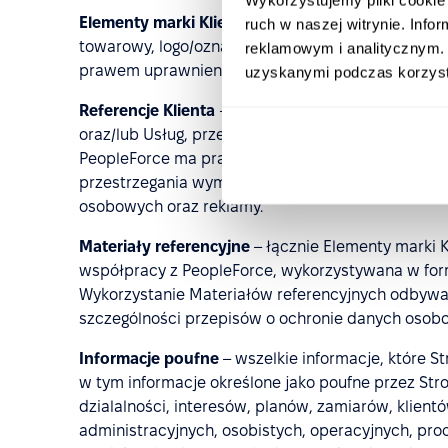
Elementy marki Klienta
– nazwa (firma / nazwa ha
ruch w naszej witrynie. Inf
towarowy, logo/oznaczenie oraz inne oznaczenia id
reklamowym i analitycznym. 
prawem uprawnienia do korzystania.
uzyskanymi podczas korzysta
Referencje Klienta
– krótkie wypowiedzi, rekomen
oraz/lub Usług, przekazane przez Klienta w dowoln
PeopleForce ma prawo wykorzystywać w materiała
przestrzegania wymogów obowiązującego prawa, 
osobowych oraz reklamy.
Materiały referencyjne
– łącznie Elementy marki Kl
współpracy z PeopleForce, wykorzystywana w form
Wykorzystanie Materiałów referencyjnych odbyw
szczególności przepisów o ochronie danych osobo
Informacje poufne
– wszelkie informacje, które S
w tym informacje określone jako poufne przez Str
dzialalności, interesów, planów, zamiarów, klient
administracyjnych, osobistych, operacyjnych, proc