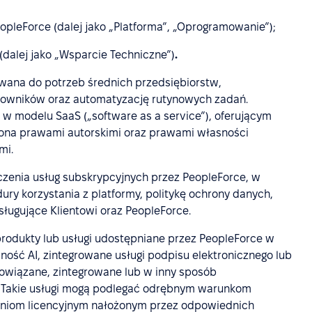
opleForce (dalej jako „Platforma”, „Oprogramowanie”);
(dalej jako „Wsparcie Techniczne”)
.
ana do potrzeb średnich przedsiębiorstw,
cowników oraz automatyzację rutynowych zadań.
w modelu SaaS („software as a service”), oferującym
iona prawami autorskimi oraz prawami własności
mi.
czenia usług subskrypcyjnych przez PeopleForce, w
ury korzystania z platformy, politykę ochrony danych,
sługujące Klientowi oraz PeopleForce.
 produkty lub usługi udostępniane przez PeopleForce w
ność AI, zintegrowane usługi podpisu elektronicznego lub
owiązane, zintegrowane lub w inny sposób
 Takie usługi mogą podlegać odrębnym warunkom
zeniom licencyjnym nałożonym przez odpowiednich