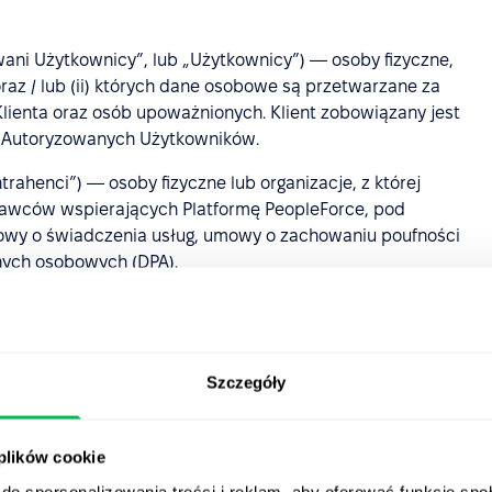
wani Użytkownicy”, lub „Użytkownicy”) — osoby fizyczne,
 oraz / lub (ii) których dane osobowe są przetwarzane za
ienta oraz osób upoważnionych. Klient zobowiązany jest
by Autoryzowanych Użytkowników.
ntrahenci”) — osoby fizyczne lub organizacje, z której
awców wspierających Platformę PeopleForce, pod
wy o świadczenia usług, umowy o zachowaniu poufności
nych osobowych (DPA).
laminu przez Klienta, dokonywana poprzez aktywację
onie internetowej
https://peopleforce.io/pl
oraz dokonanie
Szczegóły
Prywatności
,
Polityka Cookies
oraz
Polityka ograniczenia
etowej PeopleForce i wymagające akceptacji Klienta.
 plików cookie
e lub publikowane przez Klienta na Platformie;
do spersonalizowania treści i reklam, aby oferować funkcje sp