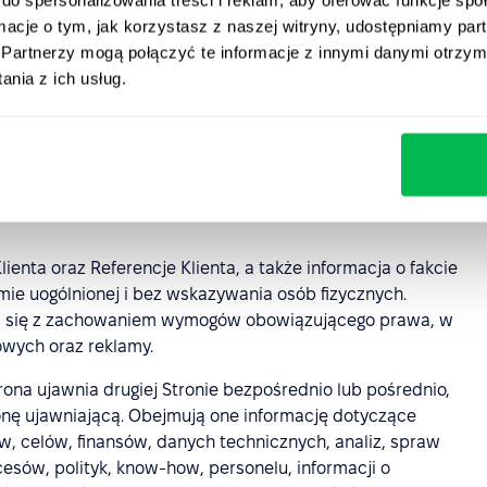
ndlowa) Klienta, nazwa komercyjna, logotyp, znak
ormacje o tym, jak korzystasz z naszej witryny, udostępniamy p
entyfikujące Klienta, do których Klient posiada zgodne z
Partnerzy mogą połączyć te informacje z innymi danymi otrzym
nia z ich usług.
dacje, opinie lub komentarze dotyczące PeopleForce
ej formie, w tym w formie elektronicznej, które
ch marketingowych i informacyjnych, z zastrzeżeniem
w szczególności przepisów o ochronie danych
ienta oraz Referencje Klienta, a także informacja o fakcie
ie uogólnionej i bez wskazywania osób fizycznych.
a się z zachowaniem wymogów obowiązującego prawa, w
wych oraz reklamy.
trona ujawnia drugiej Stronie bezpośrednio lub pośrednio,
onę ujawniającą. Obejmują one informację dotyczące
ów, celów, finansów, danych technicznych, analiz, spraw
esów, polityk, know-how, personelu, informacji o