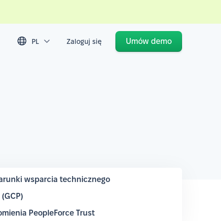
Umów demo
PL
Zaloguj się
runki wsparcia technicznego
m (GCP)
mienia PeopleForce Trust