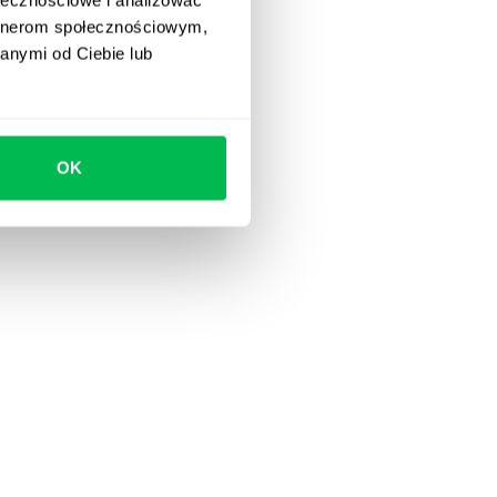
artnerom społecznościowym,
anymi od Ciebie lub
OK