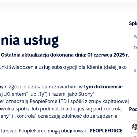
Spi
nia usług
W
D
Ostatnia aktualizacja dokonana dnia: 01 czerwca 2025 r.
1
nki świadczenia usług subskrypcji dla Klienta (dalej jako
2
ym zgodnie z zasadami zawartymi w
tym dokumencie
ej „Klientem” lub „Ty”) i razem jako Strony”
” oznaczają PeopleForce LTD i spółki z grupy kapitałowej
owolna spółka lub podmiot znajdujący się pod kontrolą
Pod
ny” i „kontrola” oznaczają zdolność do zarządzania
kapitałowej PeopleForce mogą obejmować:
PEOPLEFORCE