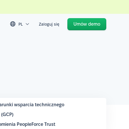
Umów demo
PL
Zaloguj się
runki wsparcia technicznego
m (GCP)
mienia PeopleForce Trust