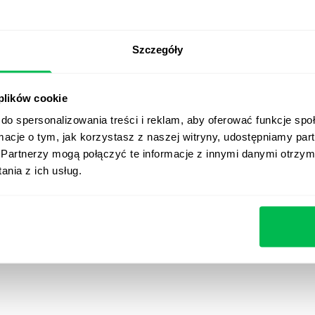
Szczegóły
a Wschodnia), USA, Nowa Zelandia, Kanada, kraje Ameryki Łacińskiej, 
ar, Grenlandia, Mołdawia, Monako, San Marino, Szwajcaria, Turcja, Bal
 plików cookie
hiny, kraje Ameryki Łacińskiej, Albania, Armenia, Azerbejdżan, Bośnia
do spersonalizowania treści i reklam, aby oferować funkcje sp
o, Szwajcaria, Turcja, Baliwat Guernsey, Baliwat Jersey, Czarnogóra, S
ormacje o tym, jak korzystasz z naszej witryny, udostępniamy p
Partnerzy mogą połączyć te informacje z innymi danymi otrzym
nia z ich usług.
ę, prawo właściwe i jurysdykcja podana powyżej mogą ulec