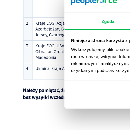
Zgoda
2
Kraje EOG, Azja (Azja Południowo-Wschodnia i Azj
Azerbejdżan, Bośnia i Hercegowina, Gruzja, Gibralt
Jersey, Czarnogóra, Serbia, Andora i Macedonia
Niniejsza strona korzysta z
3
Kraje EOG, USA, Nowa Zelandia, Kanada, Japonia, C
Wykorzystujemy pliki cookie 
Gibraltar, Grenlandia, Mołdawia, Monako, San Marin
ruch w naszej witrynie. Inf
Macedonia
reklamowym i analitycznym. 
4
Ukraina, kraje Azji Centralnej
uzyskanymi podczas korzysta
Należy pamiętać, że jednostki zawierające umow
bez wysyłki wcześniejszego powiadomienia.