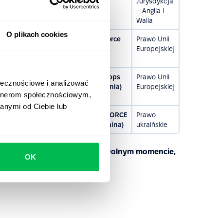
Jurysdykcja
– Anglia i
Walia
O plikach cookies
Albania, Armenia,
PeopleForce
Prawo Unii
iwat Guernsey, Baliwat
Sp. z o.o.
Europejskiej
(Polska)
 i Hercegowina, Gruzja,
PeopleApps
Prawo Unii
ołecznościowe i analizować
erbia, Andora i
OÜ (Estonia)
Europejskiej
artnerom społecznościowym,
anymi od Ciebie lub
PEOPLEFORCE
Prawo
LLC (Ukraina)
ukraińskie
 zmianie lub aktualizacji w dowolnym momencie,
OK