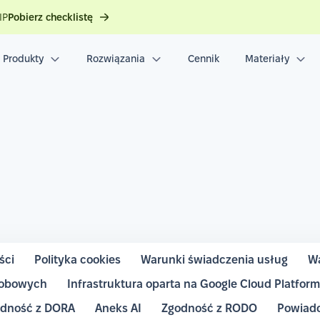
IP
Pobierz checklistę
Produkty
Rozwiązania
Cennik
Materiały
ści
Polityka cookies
Warunki świadczenia usług
Wa
sobowych
Infrastruktura oparta na Google Cloud Platfor
dność z DORA
Aneks AI
Zgodność z RODO
Powiado