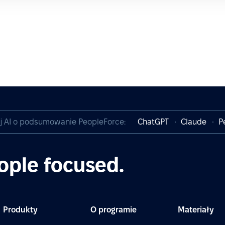
j AI o podsumowanie PeopleForce:
ChatGPT
Claude
P
ople focused.
Produkty
O programie
Materiały