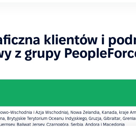
aficzna klientów i po
y z grupy PeopleForc
niowo-Wschodnia i Azja Wschodnia), Nowa Zelandia, Kanada, kraje Ame
a, Brytyjskie Terytorium Oceanu Indyjskiego, Gruzja, Gibraltar, Grenl
Guernsey, Baliwat Jersey, Czarnogóra, Serbia, Andora i Macedonia