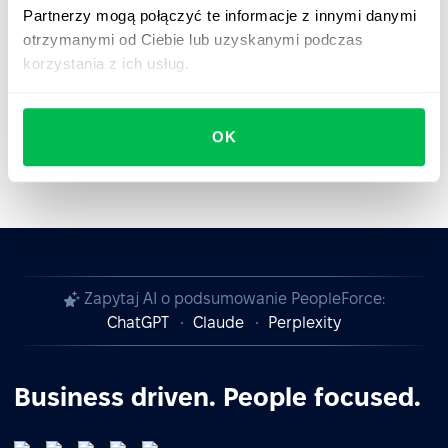
Partnerzy mogą połączyć te informacje z innymi danymi
Współpracuj z PeopleForce – bądź odporny, bezpieczny
otrzymanymi od Ciebie lub uzyskanymi podczas
i zgodny z przepisami.
korzystania z ich usług.
OK
Zapytaj AI o podsumowanie PeopleForce:
ChatGPT
Claude
Perplexity
Business driven. People focused.