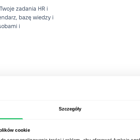
 Twoje zadania HR i
ndarz, bazę wiedzy i
sobami i
Szczegóły
 plików cookie
RM,
Dołącz do 
do spersonalizowania treści i reklam, aby oferować funkcje sp