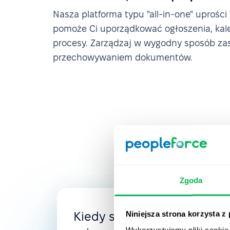
Nasza platforma typu "all-in-one" uprości
pomoże Ci uporządkować ogłoszenia, kale
procesy. Zarządzaj w wygodny sposób za
przechowywaniem dokumentów.
Zgoda
Niniejsza strona korzysta z
Kiedy szukałam systemu H
Wykorzystujemy pliki cookie 