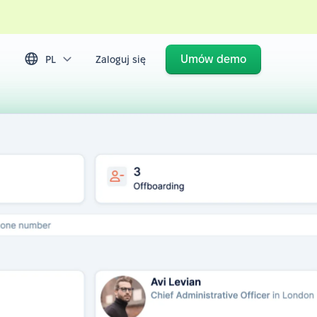
Umów demo
PL
Zaloguj się