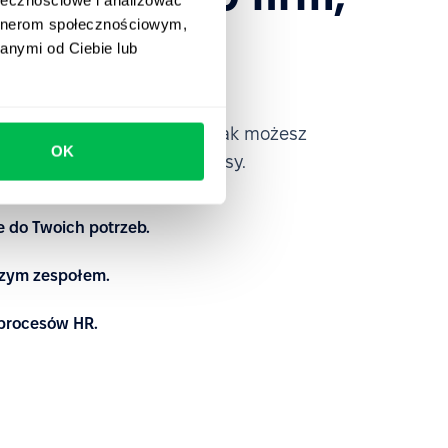
aufały
artnerom społecznościowym,
anymi od Ciebie lub
ce
od środka i przekonaj się, jak możesz
OK
raz spersonalizować procesy.
 do Twoich potrzeb.
szym zespołem.
procesów HR.