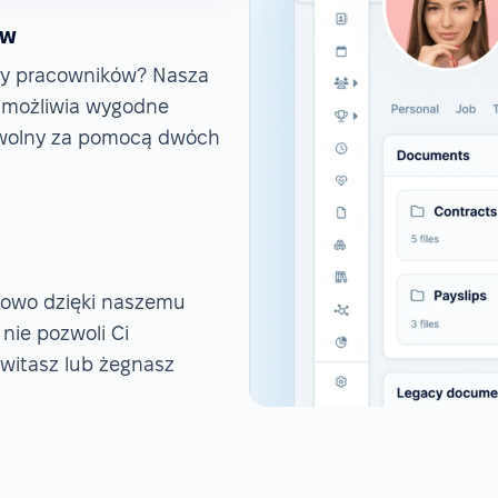
ów
ny pracowników? Nasza
 umożliwia wygodne
s wolny za pomocą dwóch
sowo dzięki naszemu
ie pozwoli Ci
witasz lub żegnasz