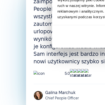
zaimponowała mi elastycz
ruch w naszej witrynie. Inf
PeopleForce. W tym rozwiąz
reklamowym i analitycznym. 
wszystko: uprawnienia dos
uzyskanymi podczas korzysta
zautomatyzowane workflows
urlopowe, proces rekrutacji
wyników i nie tylko, a na 
je konfigurować wedle wła
Sam interfejs jest bardzo in
nowi użytkownicy szybko si
5.0
Galina Marchuk
Chief People Officer