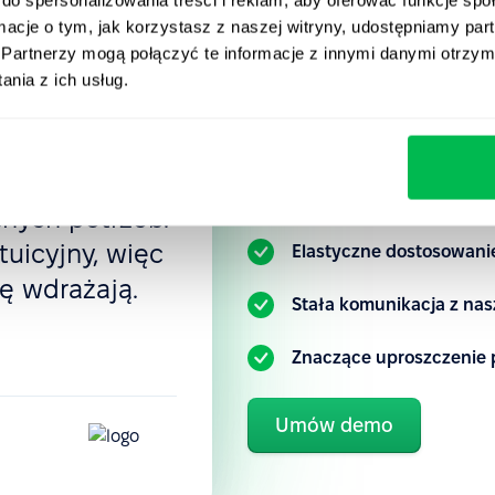
ność
które już z
ormacje o tym, jak korzystasz z naszej witryny, udostępniamy p
aniu jest
Partnerzy mogą połączyć te informacje z innymi danymi otrzym
tępu,
PeopleFor
nia z ich usług.
, polityki
, oceny
Poznaj naszą platformę HR 
usprawnić automatyzację o
dodatek można
snych potrzeb.
tuicyjny, więc
Elastyczne dostosowanie
ę wdrażają.
Stała komunikacja z na
Znaczące uproszczenie 
Umów demo