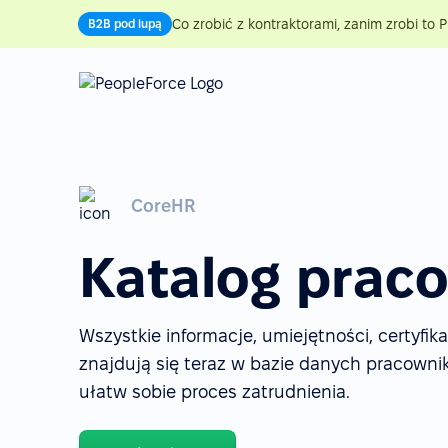
Co zrobić z kontraktorami, zanim zrobi to P
B2B pod lupą
CoreHR
Katalog prac
Wszystkie informacje, umiejętności, certyfik
znajdują się teraz w bazie danych pracownik
ułatw sobie proces zatrudnienia.