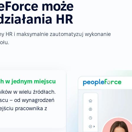
leForce może
działania HR
rmy HR i maksymalnie zautomatyzuj wykonanie
ołu.
ch w jednym miejscu
ków w wielu źródłach.
jscu – od wynagrodzeń
ejściu pracownika z