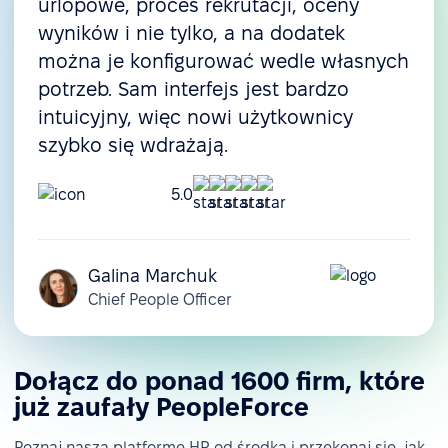
urlopowe, proces rekrutacji, oceny
wyników i nie tylko, a na dodatek
można je konfigurować wedle własnych
potrzeb. Sam interfejs jest bardzo
intuicyjny, więc nowi użytkownicy
szybko się wdrażają.
5.0
Galina Marchuk
Chief People Officer
Dołącz do ponad 1600 firm, które
już zaufały PeopleForce
Poznaj naszą platformę HR od środka i przekonaj się, jak