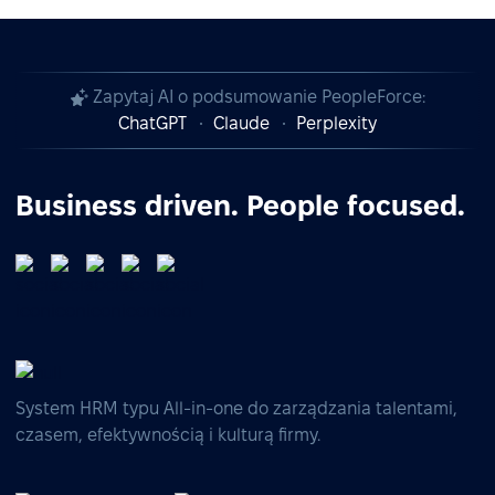
Zapytaj AI o podsumowanie PeopleForce:
ChatGPT
Claude
Perplexity
Business driven. People focused.
System HRM typu All-in-one do zarządzania talentami,
czasem, efektywnością i kulturą firmy.